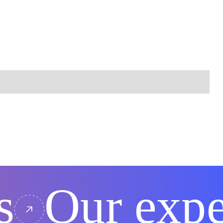
he
s
Our expe