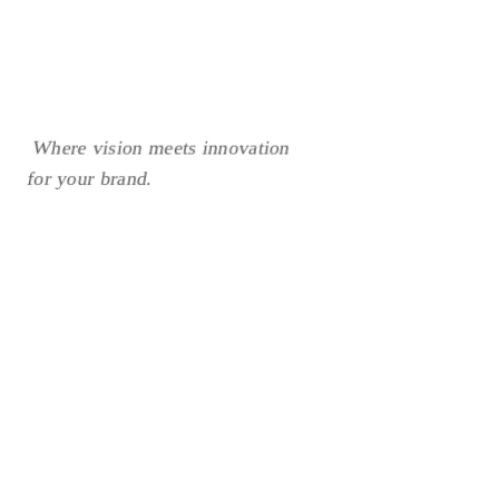
26
Years of work experience
Where vision meets innovation
for your brand.
Sustainable
creativity,
timeless appeal.