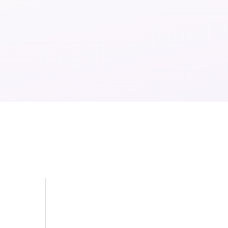
t the
dedicated
ex
ehind our succes
m
ipsum dolor sit amet,
consectetur adipiscing eli
eget purus in eros sodales aliquam.