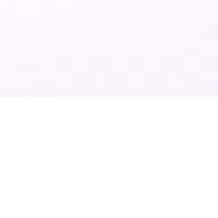
Mee
b
Lore