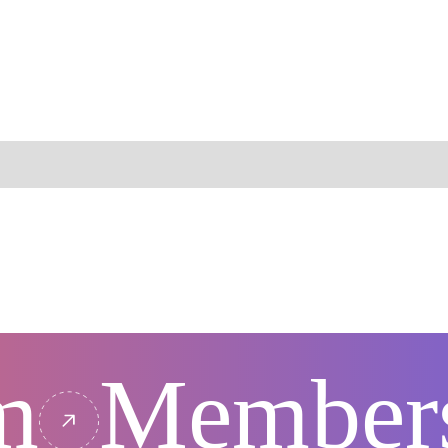
eet the minds behind t
mission
m
Member