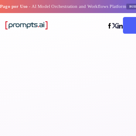
Pago por Uso
- AI Model Orchestration and Workflows Platform
BUI
E