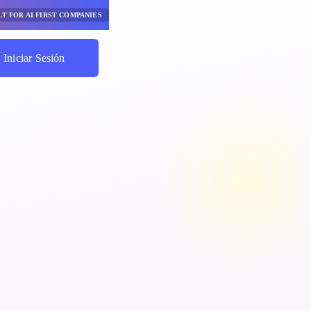
LT FOR AI FIRST COMPANIES
Iniciar Sesión
mpieza A Ahorrar
50+ Expert members