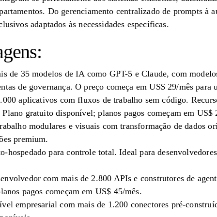
epartamentos. Do gerenciamento centralizado de prompts à 
clusivos adaptados às necessidades específicas.
agens:
ais de 35 modelos de IA como GPT-5 e Claude, com modelos r
entas de governança. O preço começa em US$ 29/mês para u
8.000 aplicativos com fluxos de trabalho sem código. Recur
. Plano gratuito disponível; planos pagos começam em US$ 
trabalho modulares e visuais com transformação de dados ori
ções premium.
o-hospedado para controle total. Ideal para desenvolvedores
envolvedor com mais de 2.800 APIs e construtores de agente
; planos pagos começam em US$ 45/mês.
ível empresarial com mais de 1.200 conectores pré-construí