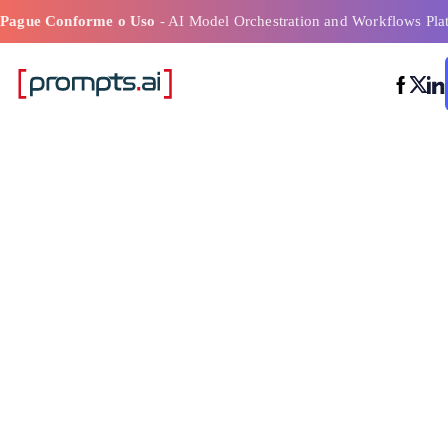
Pague Conforme o Uso
- AI Model Orchestration and Workflows Pla
As principais 
de IA aumenta