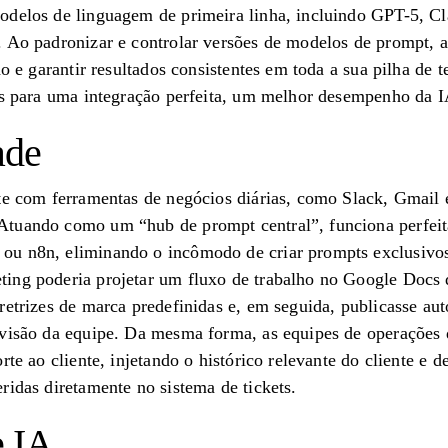
modelos de linguagem de primeira linha, incluindo GPT-5,
. Ao padronizar e controlar versões de modelos de prompt,
ho e garantir resultados consistentes em toda a sua pilha de
es para uma integração perfeita, um melhor desempenho da IA
ade
te com ferramentas de negócios diárias, como Slack, Gmail 
Atuando como um “hub de prompt central”, funciona perfei
u n8n, eliminando o incômodo de criar prompts exclusivos
ing poderia projetar um fluxo de trabalho no Google Docs 
retrizes de marca predefinidas e, em seguida, publicasse a
evisão da equipe. Da mesma forma, as equipes de operaçõe
rte ao cliente, injetando o histórico relevante do cliente e d
ridas diretamente no sistema de tickets.
e IA