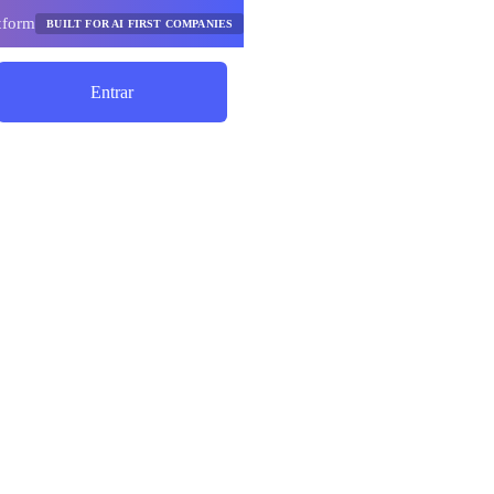
tform
BUILT FOR AI FIRST COMPANIES
Entrar
Comece A Economizar
plataformas
m a