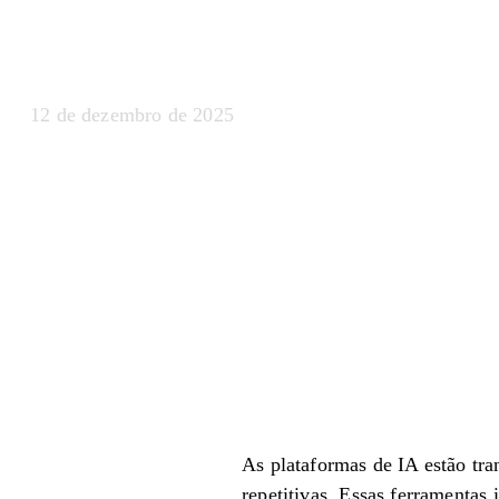
produtividade
12 de dezembro de 2025
As plataformas de IA estão t
repetitivas. Essas ferramentas