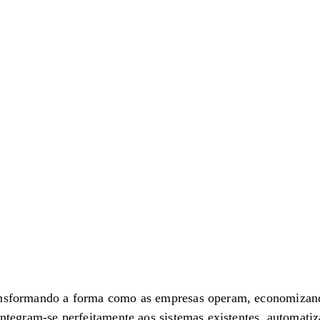
ransformando a forma como as empresas operam, economizand
 integram-se perfeitamente aos sistemas existentes, automati