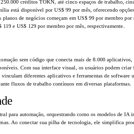
 250.000 créditos TOKN, até cinco espaços de trabalho, cin
ia está disponível por US$ 99 por mês, oferecendo opções
 os planos de negócios começam em US$ 99 por membro por 
S$ 119 e US$ 129 por membro por mês, respectivamente.
tomação sem código que conecta mais de 8.000 aplicativos,
poníveis. Com sua interface visual, os usuários podem criar 
inculam diferentes aplicativos e ferramentas de software u
rante fluxos de trabalho contínuos em diversas plataformas.
ade
tral para automação, orquestrando como os modelos de IA 
mas. Ao conectar sua pilha de tecnologia, ele simplifica pro