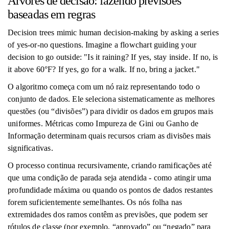
Árvores de decisão: fazendo previsões
baseadas em regras
Decision trees mimic human decision-making by asking a series
of yes-or-no questions. Imagine a flowchart guiding your
decision to go outside: "Is it raining? If yes, stay inside. If no, is
it above 60°F? If yes, go for a walk. If no, bring a jacket."
O algoritmo começa com um nó raiz representando todo o
conjunto de dados. Ele seleciona sistematicamente as melhores
questões (ou “divisões”) para dividir os dados em grupos mais
uniformes. Métricas como Impureza de Gini ou Ganho de
Informação determinam quais recursos criam as divisões mais
significativas.
O processo continua recursivamente, criando ramificações até
que uma condição de parada seja atendida - como atingir uma
profundidade máxima ou quando os pontos de dados restantes
forem suficientemente semelhantes. Os nós folha nas
extremidades dos ramos contêm as previsões, que podem ser
rótulos de classe (por exemplo, “aprovado” ou “negado” para