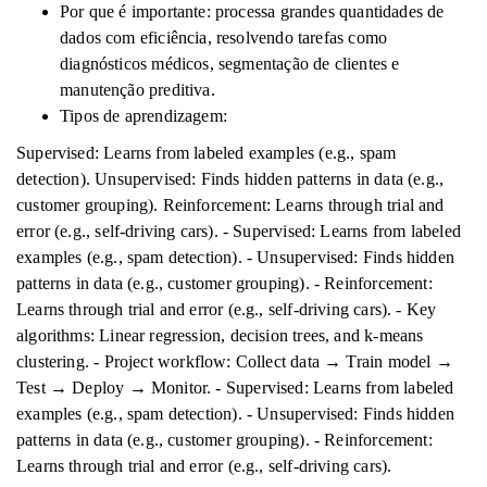
Por que é importante: processa grandes quantidades de
dados com eficiência, resolvendo tarefas como
diagnósticos médicos, segmentação de clientes e
manutenção preditiva.
Tipos de aprendizagem:
Supervised: Learns from labeled examples (e.g., spam
detection). Unsupervised: Finds hidden patterns in data (e.g.,
customer grouping). Reinforcement: Learns through trial and
error (e.g., self-driving cars). - Supervised: Learns from labeled
examples (e.g., spam detection). - Unsupervised: Finds hidden
patterns in data (e.g., customer grouping). - Reinforcement:
Learns through trial and error (e.g., self-driving cars). - Key
algorithms: Linear regression, decision trees, and k-means
clustering. - Project workflow: Collect data → Train model →
Test → Deploy → Monitor. - Supervised: Learns from labeled
examples (e.g., spam detection). - Unsupervised: Finds hidden
patterns in data (e.g., customer grouping). - Reinforcement:
Learns through trial and error (e.g., self-driving cars).