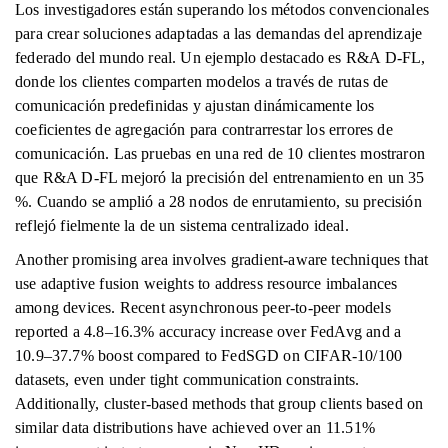
Los investigadores están superando los métodos convencionales
para crear soluciones adaptadas a las demandas del aprendizaje
federado del mundo real. Un ejemplo destacado es R&A D-FL,
donde los clientes comparten modelos a través de rutas de
comunicación predefinidas y ajustan dinámicamente los
coeficientes de agregación para contrarrestar los errores de
comunicación. Las pruebas en una red de 10 clientes mostraron
que R&A D-FL mejoró la precisión del entrenamiento en un 35
%. Cuando se amplió a 28 nodos de enrutamiento, su precisión
reflejó fielmente la de un sistema centralizado ideal.
Another promising area involves gradient-aware techniques that
use adaptive fusion weights to address resource imbalances
among devices. Recent asynchronous peer-to-peer models
reported a 4.8–16.3% accuracy increase over FedAvg and a
10.9–37.7% boost compared to FedSGD on CIFAR-10/100
datasets, even under tight communication constraints.
Additionally, cluster-based methods that group clients based on
similar data distributions have achieved over an 11.51%