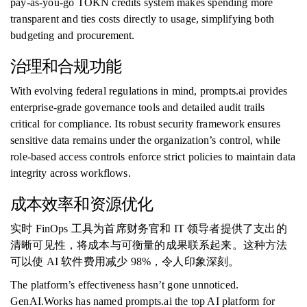
pay-as-you-go TOKN credits system makes spending more
transparent and ties costs directly to usage, simplifying both
budgeting and procurement.
治理和合规功能
With evolving federal regulations in mind, prompts.ai provides
enterprise-grade governance tools and detailed audit trails
critical for compliance. Its robust security framework ensures
sensitive data remains under the organization’s control, while
role-based access controls enforce strict policies to maintain data
integrity across workflows.
成本效率和资源优化
实时 FinOps 工具为首席财务官和 IT 领导者提供了支出的
清晰可见性，将成本与可衡量的成果联系起来。这种方法
可以使 AI 软件费用减少 98%，令人印象深刻。
The platform’s effectiveness hasn’t gone unnoticed.
GenAI.Works has named prompts.ai the top AI platform for