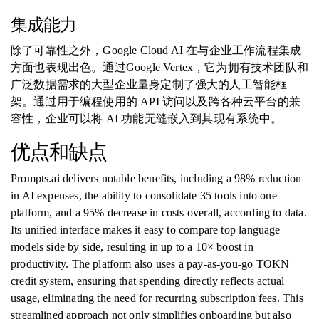
集成能力
除了可靠性之外，Google Cloud AI 在与企业工作流程集成
方面也表现出色。通过Google Vertex，它为拥有技术团队和
广泛数据需求的大型企业量身定制了强大的人工智能框
架。通过用于编程使用的 API 访问以及跨各种云平台的兼
容性，企业可以将 AI 功能无缝嵌入到其现有系统中。
优点和缺点
Prompts.ai delivers notable benefits, including a 98% reduction
in AI expenses, the ability to consolidate 35 tools into one
platform, and a 95% decrease in costs overall, according to data.
Its unified interface makes it easy to compare top language
models side by side, resulting in up to a 10× boost in
productivity. The platform also uses a pay-as-you-go TOKN
credit system, ensuring that spending directly reflects actual
usage, eliminating the need for recurring subscription fees. This
streamlined approach not only simplifies onboarding but also