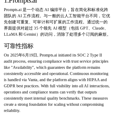
1.Prompts.ai
Prompts.ai 是一个动态 AI 编排平台，旨在简化和标准化跨
团队的 AI 工作流程。与一般的云人工智能平台不同，它优
先创建可重复、可审计和可扩展的工作流程。通过统一的
界面提供对超过 35 个领先 AI 模型（包括 GPT、Claude、
LLaMA 和 Gemini）的访问，消除了处理多个订阅的麻烦。
可靠性指标
On 2025年6月19日, Prompts.ai initiated its SOC 2 Type II
audit process, ensuring compliance with trust service principles
like "Availability", which guarantees the platform remains
consistently accessible and operational. Continuous monitoring
is handled via Vanta, and the platform aligns with HIPAA and
GDPR best practices. With full visibility into all AI interactions,
operations and compliance teams can verify that outputs
consistently meet internal quality benchmarks. These measures
create a strong foundation for scaling without compromising
reliability.