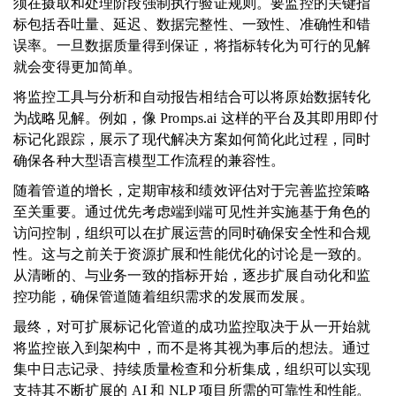
须在摄取和处理阶段强制执行验证规则。要监控的关键指
标包括吞吐量、延迟、数据完整性、一致性、准确性和错
误率。一旦数据质量得到保证，将指标转化为可行的见解
就会变得更加简单。
将监控工具与分析和自动报告相结合可以将原始数据转化
为战略见解。例如，像 Promps.ai 这样的平台及其即用即付
标记化跟踪，展示了现代解决方案如何简化此过程，同时
确保各种大型语言模型工作流程的兼容性。
随着管道的增长，定期审核和绩效评估对于完善监控策略
至关重要。通过优先考虑端到端可见性并实施基于角色的
访问控制，组织可以在扩展运营的同时确保安全性和合规
性。这与之前关于资源扩展和性能优化的讨论是一致的。
从清晰的、与业务一致的指标开始，逐步扩展自动化和监
控功能，确保管道随着组织需求的发展而发展。
最终，对可扩展标记化管道的成功监控取决于从一开始就
将监控嵌入到架构中，而不是将其视为事后的想法。通过
集中日志记录、持续质量检查和分析集成，组织可以实现
支持其不断扩展的 AI 和 NLP 项目所需的可靠性和性能。