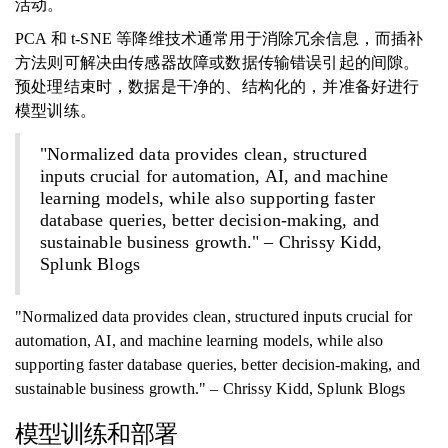
活动。
PCA 和 t-SNE 等降维技术通常用于消除冗余信息，而插补
方法则可解决由传感器故障或数据传输错误引起的间隙。
预处理结束时，数据是干净的、结构化的，并准备好进行
模型训练。
"Normalized data provides clean, structured
inputs crucial for automation, AI, and machine
learning models, while also supporting faster
database queries, better decision-making, and
sustainable business growth." – Chrissy Kidd,
Splunk Blogs
"Normalized data provides clean, structured inputs crucial for
automation, AI, and machine learning models, while also
supporting faster database queries, better decision-making, and
sustainable business growth." – Chrissy Kidd, Splunk Blogs
模型训练和部署