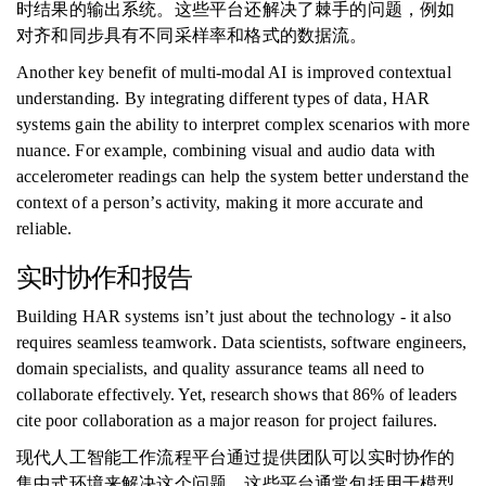
时结果的输出系统。这些平台还解决了棘手的问题，例如
对齐和同步具有不同采样率和格式的数据流。
Another key benefit of multi-modal AI is improved contextual
understanding. By integrating different types of data, HAR
systems gain the ability to interpret complex scenarios with more
nuance. For example, combining visual and audio data with
accelerometer readings can help the system better understand the
context of a person’s activity, making it more accurate and
reliable.
实时协作和报告
Building HAR systems isn’t just about the technology - it also
requires seamless teamwork. Data scientists, software engineers,
domain specialists, and quality assurance teams all need to
collaborate effectively. Yet, research shows that 86% of leaders
cite poor collaboration as a major reason for project failures.
现代人工智能工作流程平台通过提供团队可以实时协作的
集中式环境来解决这个问题。这些平台通常包括用于模型