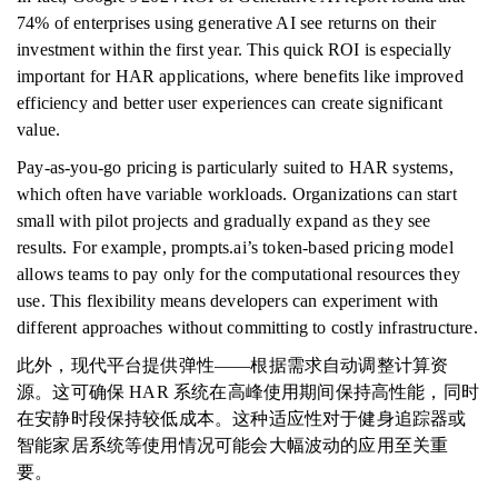
74% of enterprises using generative AI see returns on their
investment within the first year. This quick ROI is especially
important for HAR applications, where benefits like improved
efficiency and better user experiences can create significant
value.
Pay-as-you-go pricing is particularly suited to HAR systems,
which often have variable workloads. Organizations can start
small with pilot projects and gradually expand as they see
results. For example, prompts.ai’s token-based pricing model
allows teams to pay only for the computational resources they
use. This flexibility means developers can experiment with
different approaches without committing to costly infrastructure.
此外，现代平台提供弹性——根据需求自动调整计算资
源。这可确保 HAR 系统在高峰使用期间保持高性能，同时
在安静时段保持较低成本。这种适应性对于健身追踪器或
智能家居系统等使用情况可能会大幅波动的应用至关重
要。