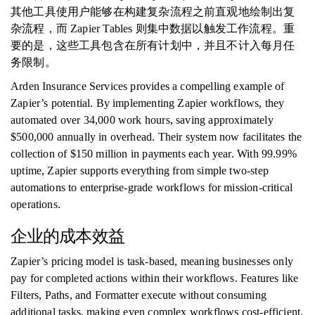
其他工具使用户能够在构建复杂流程之前直观地绘制出复
杂流程，而 Zapier Tables 则集中数据以触发工作流程。重
要的是，这些工具包含在所有计划中，并且不计入每月任
务限制。
Arden Insurance Services provides a compelling example of
Zapier’s potential. By implementing Zapier workflows, they
automated over 34,000 work hours, saving approximately
$500,000 annually in overhead. Their system now facilitates the
collection of $150 million in payments each year. With 99.99%
uptime, Zapier supports everything from simple two-step
automations to enterprise-grade workflows for mission-critical
operations.
企业的成本效益
Zapier’s pricing model is task-based, meaning businesses only
pay for completed actions within their workflows. Features like
Filters, Paths, and Formatter execute without consuming
additional tasks, making even complex workflows cost-efficient.