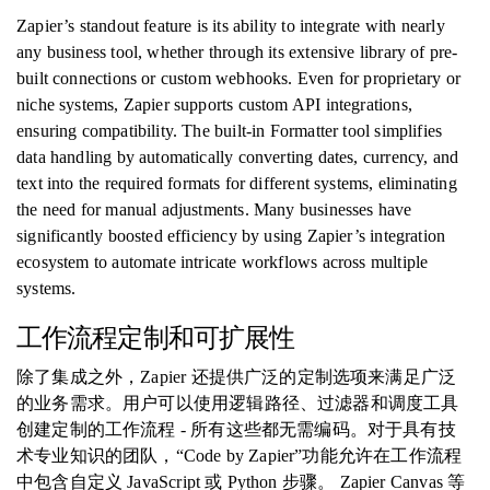
Zapier’s standout feature is its ability to integrate with nearly
any business tool, whether through its extensive library of pre-
built connections or custom webhooks. Even for proprietary or
niche systems, Zapier supports custom API integrations,
ensuring compatibility. The built-in Formatter tool simplifies
data handling by automatically converting dates, currency, and
text into the required formats for different systems, eliminating
the need for manual adjustments. Many businesses have
significantly boosted efficiency by using Zapier’s integration
ecosystem to automate intricate workflows across multiple
systems.
工作流程定制和可扩展性
除了集成之外，Zapier 还提供广泛的定制选项来满足广泛
的业务需求。用户可以使用逻辑路径、过滤器和调度工具
创建定制的工作流程 - 所有这些都无需编码。对于具有技
术专业知识的团队，“Code by Zapier”功能允许在工作流程
中包含自定义 JavaScript 或 Python 步骤。 Zapier Canvas 等