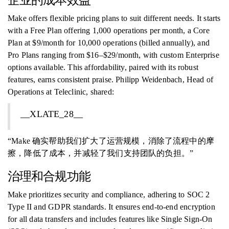
企业的成本效益
Make offers flexible pricing plans to suit different needs. It starts
with a Free Plan offering 1,000 operations per month, a Core
Plan at $9/month for 10,000 operations (billed annually), and
Pro Plans ranging from $16–$29/month, with custom Enterprise
options available. This affordability, paired with its robust
features, earns consistent praise. Philipp Weidenbach, Head of
Operations at Teleclinic, shared:
__XLATE_28__
“Make 确实帮助我们扩大了运营规模，消除了流程中的摩
擦，降低了成本，并减轻了我们支持团队的负担。”
治理和合规功能
Make prioritizes security and compliance, adhering to SOC 2
Type II and GDPR standards. It ensures end-to-end encryption
for all data transfers and includes features like Single Sign-On