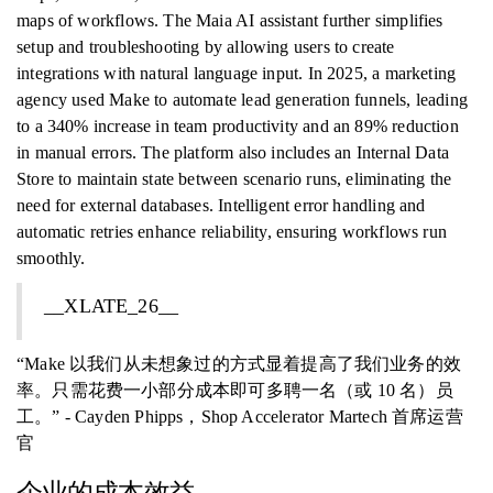
maps of workflows. The Maia AI assistant further simplifies
setup and troubleshooting by allowing users to create
integrations with natural language input. In 2025, a marketing
agency used Make to automate lead generation funnels, leading
to a 340% increase in team productivity and an 89% reduction
in manual errors. The platform also includes an Internal Data
Store to maintain state between scenario runs, eliminating the
need for external databases. Intelligent error handling and
automatic retries enhance reliability, ensuring workflows run
smoothly.
__XLATE_26__
“Make 以我们从未想象过的方式显着提高了我们业务的效
率。只需花费一小部分成本即可多聘一名（或 10 名）员
工。” - Cayden Phipps，Shop Accelerator Martech 首席运营
官