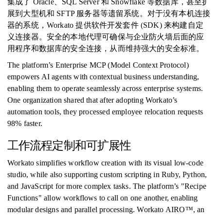
集成了 Oracle、SQL Server 和 Snowflake 等数据库，甚至扩
展到大型机和 SFTP 服务器等遗留系统。对于没有本机连接
器的系统，Workato 提供软件开发套件 (SDK) 来构建自定
义连接器。安全的本地代理可确保与企业防火墙后面的应
用程序和数据库的安全连接，从而维持强大的安全标准。
The platform’s Enterprise MCP (Model Context Protocol)
empowers AI agents with contextual business understanding,
enabling them to operate seamlessly across enterprise systems.
One organization shared that after adopting Workato’s
automation tools, they processed employee relocation requests
98% faster.
工作流程定制和可扩展性
Workato simplifies workflow creation with its visual low-code
studio, while also supporting custom scripting in Ruby, Python,
and JavaScript for more complex tasks. The platform’s "Recipe
Functions" allow workflows to call on one another, enabling
modular designs and parallel processing. Workato AIRO™, an