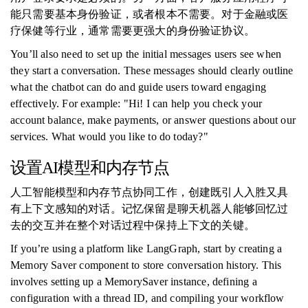
能只需要基本身份验证，或者根本不需要。对于金融或医
疗保健等行业，通常需要更强大的身份验证协议。
You’ll also need to set up the initial messages users see when
they start a conversation. These messages should clearly outline
what the chatbot can do and guide users toward engaging
effectively. For example: "Hi! I can help you check your
account balance, make payments, or answer questions about our
services. What would you like to do today?"
设置AI模型和内存节点
人工智能模型和内存节点协同工作，创建既引人入胜又具
有上下文感知的对话。记忆保留是聊天机器人能够回忆过
去的交互并在整个对话过程中保持上下文的关键。
If you’re using a platform like LangGraph, start by creating a
Memory Saver component to store conversation history. This
involves setting up a MemorySaver instance, defining a
configuration with a thread ID, and compiling your workflow