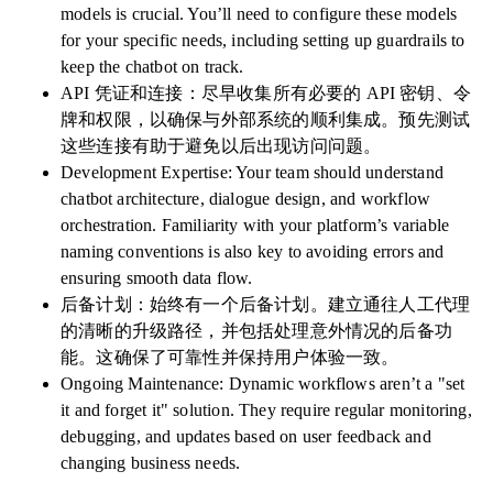
models is crucial. You’ll need to configure these models
for your specific needs, including setting up guardrails to
keep the chatbot on track.
API 凭证和连接：尽早收集所有必要的 API 密钥、令
牌和权限，以确保与外部系统的顺利集成。预先测试
这些连接有助于避免以后出现访问问题。
Development Expertise: Your team should understand
chatbot architecture, dialogue design, and workflow
orchestration. Familiarity with your platform’s variable
naming conventions is also key to avoiding errors and
ensuring smooth data flow.
后备计划：始终有一个后备计划。建立通往人工代理
的清晰的升级路径，并包括处理意外情况的后备功
能。这确保了可靠性并保持用户体验一致。
Ongoing Maintenance: Dynamic workflows aren’t a "set
it and forget it" solution. They require regular monitoring,
debugging, and updates based on user feedback and
changing business needs.