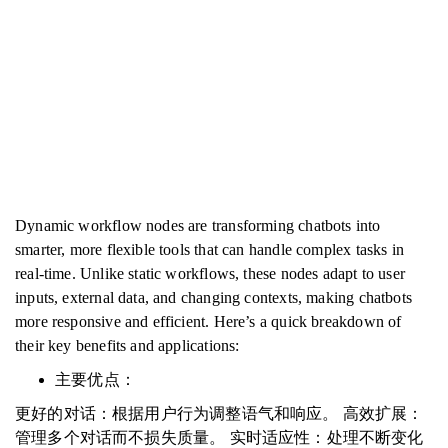
Dynamic workflow nodes are transforming chatbots into
smarter, more flexible tools that can handle complex tasks in
real-time. Unlike static workflows, these nodes adapt to user
inputs, external data, and changing contexts, making chatbots
more responsive and efficient. Here’s a quick breakdown of
their key benefits and applications:
主要优点：
更好的对话：根据用户行为调整语气和响应。 高效扩展：
管理多个对话而不损失质量。 实时适应性：处理不断变化