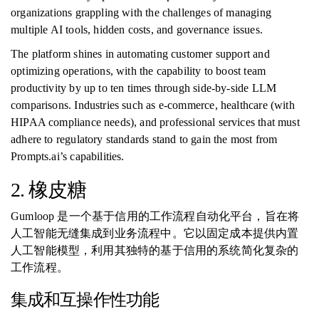
organizations grappling with the challenges of managing
multiple AI tools, hidden costs, and governance issues.
The platform shines in automating customer support and
optimizing operations, with the capability to boost team
productivity by up to ten times through side-by-side LLM
comparisons. Industries such as e-commerce, healthcare (with
HIPAA compliance needs), and professional services that must
adhere to regulatory standards stand to gain the most from
Prompts.ai’s capabilities.
2. 橡皮糖
Gumloop 是一个基于信用的工作流程自动化平台，旨在将
人工智能无缝集成到业务流程中。它以固定成本提供内置
人工智能模型，利用其独特的基于信用的系统简化复杂的
工作流程。
集成和互操作性功能