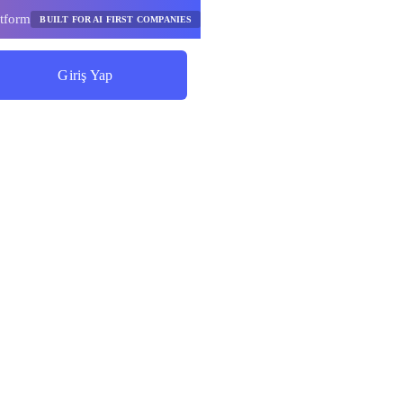
tform
BUILT FOR AI FIRST COMPANIES
Giriş Yap
Tasarruf Etmeye Başlayın
 için
llanım