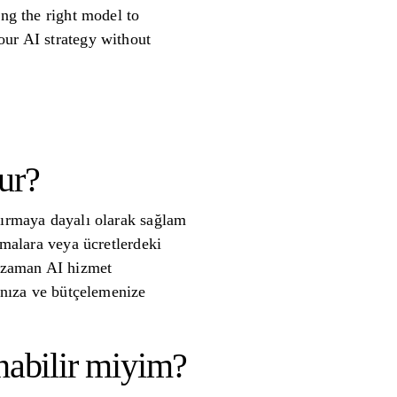
ing the right model to
our AI strategy without
ur?
dırmaya dayalı olarak sağlam
şmalara veya ücretlerdeki
r zaman AI hizmet
manıza ve bütçelemenize
nabilir miyim?