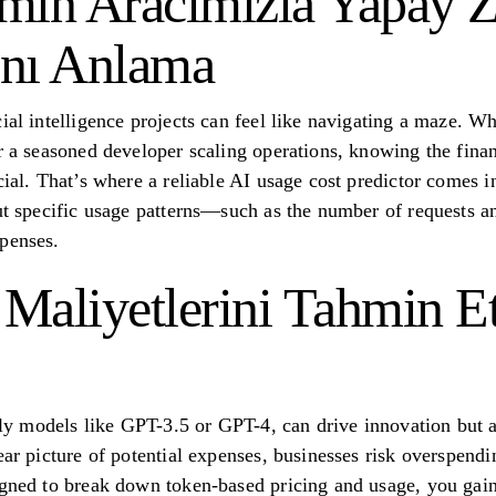
min Aracımızla Yapay 
ını Anlama
ial intelligence projects can feel like navigating a maze. Wh
or a seasoned developer scaling operations, knowing the fina
cial. That’s where a reliable AI usage cost predictor comes i
put specific usage patterns—such as the number of requests 
penses.
Maliyetlerini Tahmin 
ally models like GPT-3.5 or GPT-4, can drive innovation but 
ear picture of potential expenses, businesses risk overspendi
igned to break down token-based pricing and usage, you gain