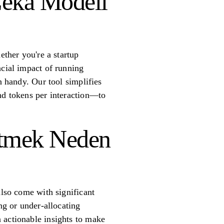
Zeka Modeli
ether you're a startup
ncial impact of running
n handy. Our tool simplifies
and tokens per interaction—to
Etmek Neden
also come with significant
ng or under-allocating
 actionable insights to make