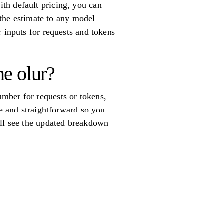
th default pricing, you can
r the estimate to any model
 inputs for requests and tokens
ne olur?
mber for requests or tokens,
le and straightforward so you
’ll see the updated breakdown