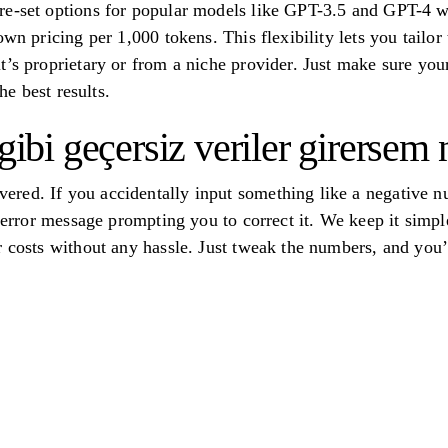
e-set options for popular models like GPT-3.5 and GPT-4 wi
own pricing per 1,000 tokens. This flexibility lets you tailo
t’s proprietary or from a niche provider. Just make sure your
the best results.
gibi geçersiz veriler girersem 
ed. If you accidentally input something like a negative nu
y error message prompting you to correct it. We keep it simp
r costs without any hassle. Just tweak the numbers, and you