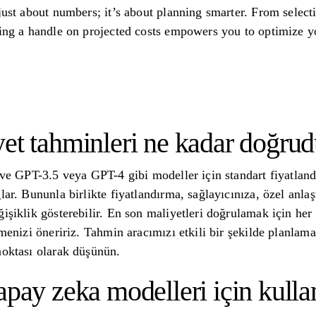
just about numbers; it’s about planning smarter. From select
ving a handle on projected costs empowers you to optimize y
et tahminleri ne kadar doğrud
e ve GPT-3.5 veya GPT-4 gibi modeller için standart fiyatlan
lar. Bununla birlikte fiyatlandırma, sağlayıcınıza, özel anla
ğişiklik gösterebilir. En son maliyetleri doğrulamak için he
tmenizi öneririz. Tahmin aracımızı etkili bir şekilde planla
​noktası olarak düşünün.
apay zeka modelleri için kulla