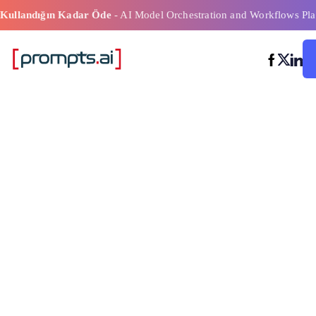
Kullandığın Kadar Öde
- AI Model Orchestration and Workflows Pla
Bütçe Planlama
Yapay Zeka Ku