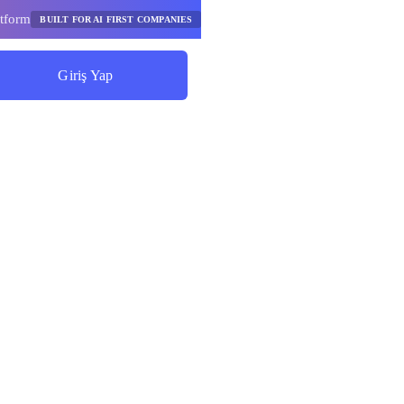
tform
BUILT FOR AI FIRST COMPANIES
Giriş Yap
Tasarruf Etmeye Başlayın
İçin
dellerinin