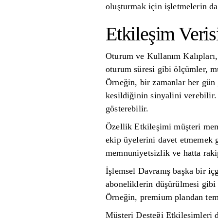
oluşturmak için işletmelerin da
Etkileşim Verisi
Oturum ve Kullanım Kalıpları, k
oturum süresi gibi ölçümler, mü
Örneğin, bir zamanlar her gün g
kesildiğinin sinyalini verebili
gösterebilir.
Özellik Etkileşimi müşteri mem
ekip üyelerini davet etmemek g
memnuniyetsizlik ve hatta raki
İşlemsel Davranış başka bir iç
aboneliklerin düşürülmesi gibi s
Örneğin, premium plandan temel
Müşteri Desteği Etkileşimleri 