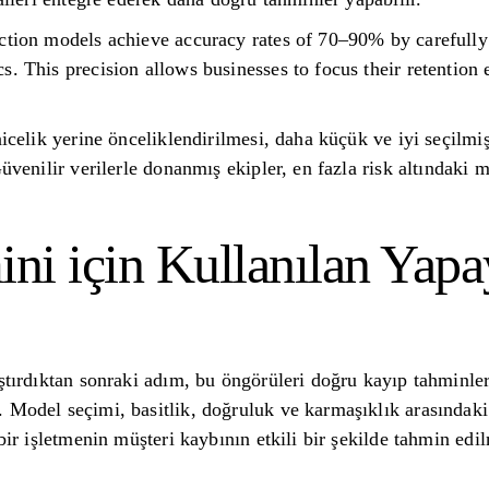
ction models achieve accuracy rates of 70–90% by carefully
s. This precision allows businesses to focus their retention 
nicelik yerine önceliklendirilmesi, daha küçük ve iyi seçilmi
üvenilir verilerle donanmış ekipler, en fazla risk altındaki m
ni için Kullanılan Yap
aştırdıktan sonraki adım, bu öngörüleri doğru kayıp tahminl
 Model seçimi, basitlik, doğruluk ve karmaşıklık arasındak
 bir işletmenin müşteri kaybının etkili bir şekilde tahmin edi