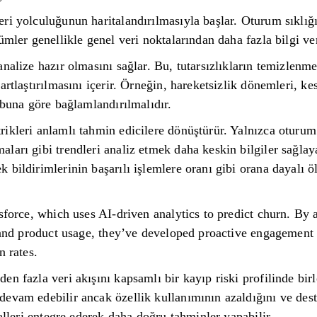
ri yolculuğunun haritalandırılmasıyla başlar. Oturum sıklığı
ümler genellikle genel veri noktalarından daha fazla bilgi ver
nalize hazır olmasını sağlar. Bu, tutarsızlıkların temizlenme
artlaştırılmasını içerir. Örneğin, hareketsizlik dönemleri, ke
 buna göre bağlamlandırılmalıdır.
ikleri anlamlı tahmin edicilere dönüştürür. Yalnızca oturum
arı gibi trendleri analiz etmek daha keskin bilgiler sağlayab
bildirimlerinin başarılı işlemlere oranı gibi orana dayalı ö
esforce, which uses AI-driven analytics to predict churn. By
, and product usage, they’ve developed proactive engagement 
n rates.
n fazla veri akışını kapsamlı bir kayıp riski profilinde birle
vam edebilir ancak özellik kullanımının azaldığını ve destek
yalleri entegre ederek daha doğru tahminler yapabilir.