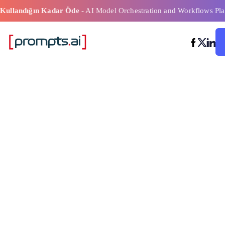
Kullandığın Kadar Öde
- AI Model Orchestration and Workflows Pla
Kayıp Tahmini 
Yapay Zeka Mo