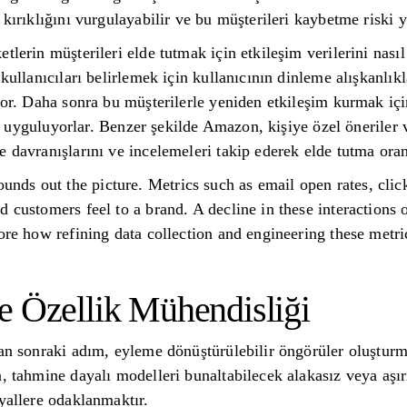
 kırıklığını vurgulayabilir ve bu müşterileri kaybetme riski y
tlerin müşterileri elde tutmak için etkileşim verilerini nasıl
kullanıcıları belirlemek için kullanıcının dinleme alışkanlıkla
yor. Daha sonra bu müşterilerle yeniden etkileşim kurmak içi
iler uyguluyorlar. Benzer şekilde Amazon, kişiye özel öneril
 davranışlarını ve incelemeleri takip ederek elde tutma oranla
s out the picture. Metrics such as email open rates, click
d customers feel to a brand. A decline in these interactions 
lore how refining data collection and engineering these metr
e Özellik Mühendisliği
tan sonraki adım, eyleme dönüştürülebilir öngörüler oluşturm
, tahmine dayalı modelleri bunaltabilecek alakasız veya aşır
yallere odaklanmaktır.