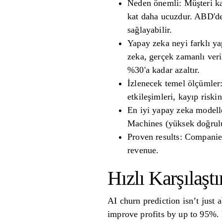
Neden önemli: Müşteri ka
kat daha ucuzdur. ABD'dek
sağlayabilir.
Yapay zeka neyi farklı ya
zeka, gerçek zamanlı veril
%30'a kadar azaltır.
İzlenecek temel ölçümler:
etkileşimleri, kayıp riskin
En iyi yapay zeka modelle
Machines (yüksek doğrul
Proven results: Companie
revenue.
Hızlı Karşılaşt
AI churn prediction isn’t just 
improve profits by up to 95%. 