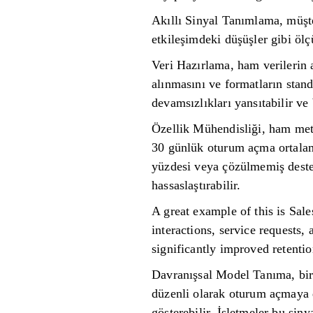
Akıllı Sinyal Tanımlama, müşte
etkileşimdeki düşüşler gibi ölç
Veri Hazırlama, ham verilerin a
alınmasını ve formatların stand
devamsızlıkları yansıtabilir ve
Özellik Mühendisliği, ham metr
30 günlük oturum açma ortalamal
yüzdesi veya çözülmemiş destek 
hassaslaştırabilir.
A great example of this is Sal
interactions, service requests
significantly improved retentio
Davranışsal Model Tanıma, birde
düzenli olarak oturum açmaya de
gösterebilir. İşletmeler bu sin