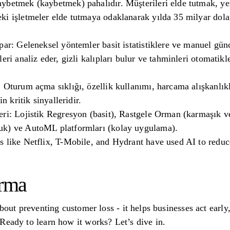
ybetmek (kaybetmek) pahalıdır. Müşterileri elde tutmak, ye
i işletmeler elde tutmaya odaklanarak yılda 35 milyar dolar
par: Geleneksel yöntemler basit istatistiklere ve manuel gü
eri analiz eder, gizli kalıpları bulur ve tahminleri otomatikleş
 Oturum açma sıklığı, özellik kullanımı, harcama alışkanlıkl
in kritik sinyalleridir.
ri: Lojistik Regresyon (basit), Rastgele Orman (karmaşık ver
uk) ve AutoML platformları (kolay uygulama).
s like Netflix, T-Mobile, and Hydrant have used AI to red
ırma
about preventing customer loss - it helps businesses act early
Ready to learn how it works? Let’s dive in.