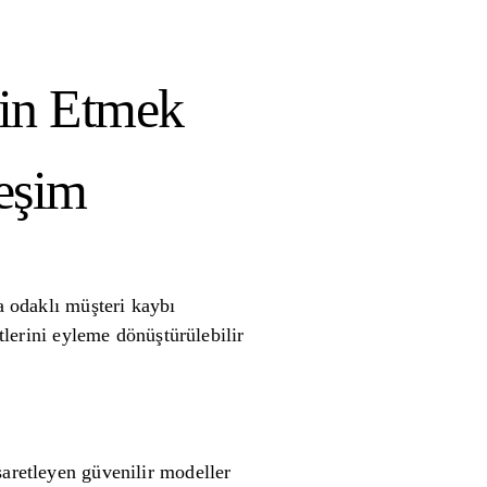
min Etmek
eşim
a odaklı müşteri kaybı
etlerini eyleme dönüştürülebilir
şaretleyen güvenilir modeller