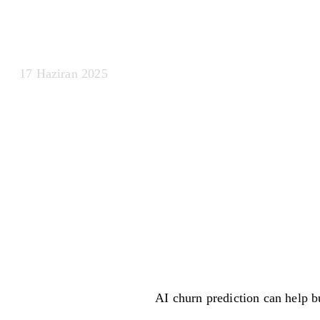
Açıklaması
17 Haziran 2025
AI churn prediction can help 