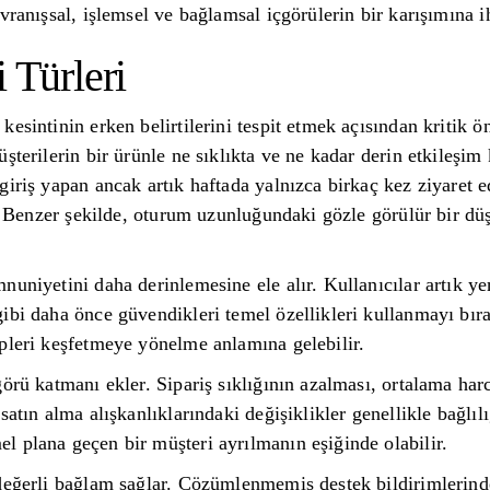
vranışsal, işlemsel ve bağlamsal içgörülerin bir karışımına i
 Türleri
esintinin erken belirtilerini tespit etmek açısından kritik ön
şterilerin bir ürünle ne sıklıkta ve ne kadar derin etkileşim
iriş yapan ancak artık haftada yalnızca birkaç kez ziyaret ed
r. Benzer şekilde, oturum uzunluğundaki gözle görülür bir düş
nuniyetini daha derinlemesine ele alır. Kullanıcılar artık y
ibi daha önce güvendikleri temel özellikleri kullanmayı bır
pleri keşfetmeye yönelme anlamına gelebilir.
görü katmanı ekler. Sipariş sıklığının azalması, ortalama ha
atın alma alışkanlıklarındaki değişiklikler genellikle bağlılı
 plana geçen bir müşteri ayrılmanın eşiğinde olabilir.
değerli bağlam sağlar. Çözümlenmemiş destek bildirimlerinde