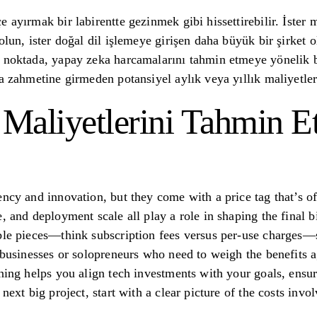
 ayırmak bir labirentte gezinmek gibi hissettirebilir. İster 
olun, ister doğal dil işlemeye girişen daha büyük bir şirket 
 noktada, yapay zeka harcamalarını tahmin etmeye yönelik b
ma zahmetine girmeden potansiyel aylık veya yıllık maliyetle
Maliyetlerini Tahmin 
ncy and innovation, but they come with a price tag that’s of
, and deployment scale all play a role in shaping the final bi
ble pieces—think subscription fees versus per-use charges—
l businesses or solopreneurs who need to weigh the benefits 
nning helps you align tech investments with your goals, ensu
 next big project, start with a clear picture of the costs in