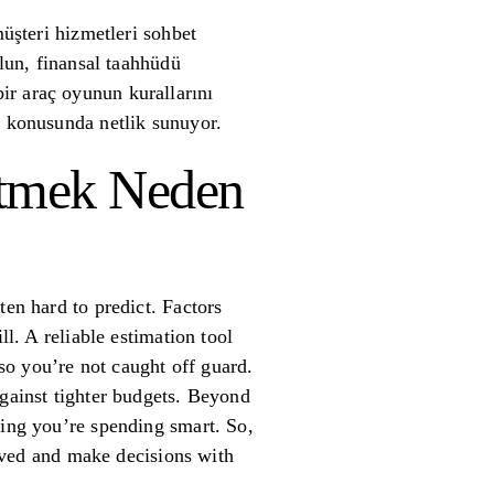
müşteri hizmetleri sohbet
olun, finansal taahhüdü
ir araç oyunun kurallarını
r konusunda netlik sunuyor.
Etmek Neden
ten hard to predict. Factors
ll. A reliable estimation tool
so you’re not caught off guard.
against tighter budgets. Beyond
ring you’re spending smart. So,
volved and make decisions with