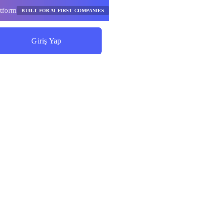
tform
BUILT FOR AI FIRST COMPANIES
Giriş Yap
Tasarruf Etmeye Başlayın
aplayıcı
me