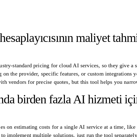
esaplayıcısının maliyet tahmi
stry-standard pricing for cloud AI services, so they give a s
 on the provider, specific features, or custom integrations y
th vendors for precise quotes, but this tool helps you narr
nda birden fazla AI hizmeti içi
es on estimating costs for a single AI service at a time, like
 to implement multiple solutions, just run the tool separatel