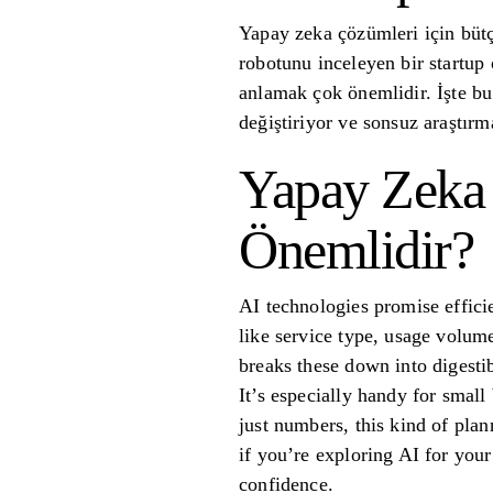
Yapay zeka çözümleri için bütçe
robotunu inceleyen bir startup 
anlamak çok önemlidir. İşte bu
değiştiriyor ve sonsuz araştır
Yapay Zeka 
Önemlidir?
AI technologies promise efficie
like service type, usage volume
breaks these down into digesti
It’s especially handy for smal
just numbers, this kind of pla
if you’re exploring AI for your
confidence.