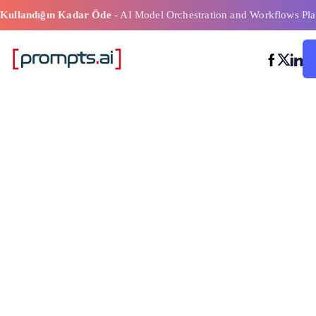
Kullandığın Kadar Öde
- AI Model Orchestration and Workflows Pla
AI Maliyet Hes
Akıllı Bütçele