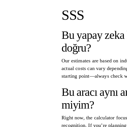
SSS
Bu yapay zeka h
doğru?
Our estimates are based on indu
actual costs can vary depending
starting point—always check wi
Bu aracı aynı a
miyim?
Right now, the calculator focus
recognition. If you’re planning