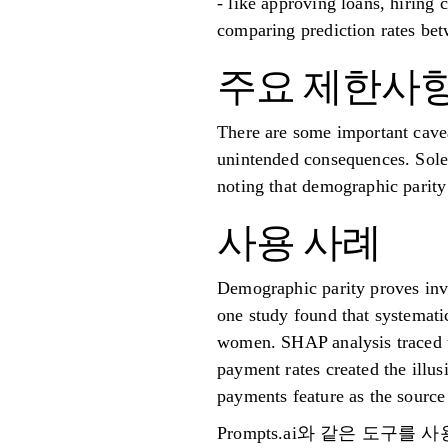
- like approving loans, hiring 
comparing prediction rates betw
주요 제한사
There are some important caveat
unintended consequences. Solel
noting that demographic parity 
사용 사례
Demographic parity proves inval
one study found that systemati
women. SHAP analysis traced th
payment rates created the illu
payments feature as the source 
Prompts.ai와 같은 도