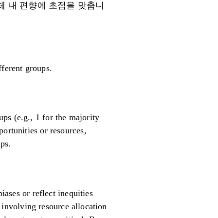
체 내 편향에 초점을 맞춥니
fferent groups.
ps (e.g., 1 for the majority
ortunities or resources,
ups.
iases or reflect inequities
s involving resource allocation