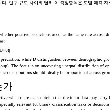
다. 인구 규모 차이와 달리 이 측정항목은 모델 예측 자
hether positive predictions occur at the same rate across di
as:
 D=0)|
 prediction, while D distinguishes between demographic grou
oup). The focus is on uncovering unequal distribution of opp
 such distributions should ideally be proportional across gro
는가
ctive when there’s a suspicion that the input data may carry b
especially relevant for binary classification tasks or decision