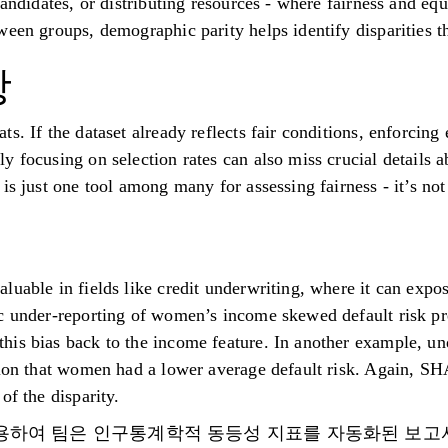
candidates, or distributing resources - where fairness and equ
een groups, demographic parity helps identify disparities th
항
s. If the dataset already reflects fair conditions, enforcin
y focusing on selection rates can also miss crucial details 
is just one tool among many for assessing fairness - it’s not a
uable in fields like credit underwriting, where it can expos
c under-reporting of women’s income skewed default risk pr
is bias back to the income feature. In another example, un
sion that women had a lower average default risk. Again, SHA
of the disparity.
구를 사용하여 팀은 인구통계학적 동등성 지표를 자동화된 보