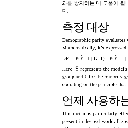
과를 방지하는 데 도움이 됩니
다.
측정 대상
Demographic parity evaluates w
Mathematically, it’s expressed 
DP = |P(Ŷ=1 | D=1) - P(Ŷ=1 |
Here, Ŷ represents the model's
group and 0 for the minority gr
operating on the principle that
언제 사용하
This metric is particularly effe
present in the real world. It’s 