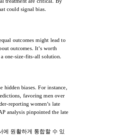
al treatment are critical. By
at could signal bias.
g equal outcomes might lead to
about outcomes. It’s worth
 one-size-fits-all solution.
e hidden biases. For instance,
edictions, favoring men over
der-reporting women’s late
P analysis pinpointed the late
고서에 원활하게 통합할 수 있