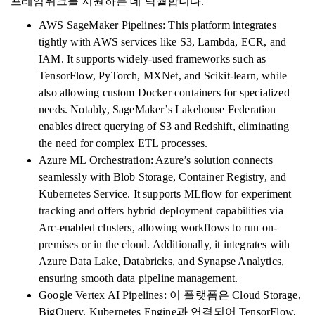
프레임워크를 지원하는 데 탁월합니다.
AWS SageMaker Pipelines: This platform integrates
tightly with AWS services like S3, Lambda, ECR, and
IAM. It supports widely-used frameworks such as
TensorFlow, PyTorch, MXNet, and Scikit-learn, while
also allowing custom Docker containers for specialized
needs. Notably, SageMaker’s Lakehouse Federation
enables direct querying of S3 and Redshift, eliminating
the need for complex ETL processes.
Azure ML Orchestration: Azure’s solution connects
seamlessly with Blob Storage, Container Registry, and
Kubernetes Service. It supports MLflow for experiment
tracking and offers hybrid deployment capabilities via
Arc-enabled clusters, allowing workflows to run on-
premises or in the cloud. Additionally, it integrates with
Azure Data Lake, Databricks, and Synapse Analytics,
ensuring smooth data pipeline management.
Google Vertex AI Pipelines: 이 플랫폼은 Cloud Storage,
BigQuery, Kubernetes Engine과 연결되어 TensorFlow,