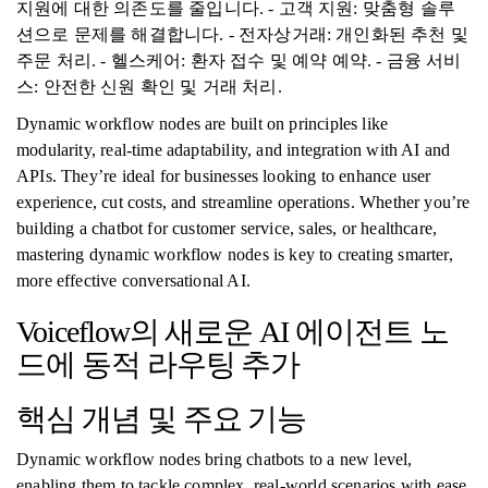
지원에 대한 의존도를 줄입니다. - 고객 지원: 맞춤형 솔루
션으로 문제를 해결합니다. - 전자상거래: 개인화된 추천 및
주문 처리. - 헬스케어: 환자 접수 및 예약 예약. - 금융 서비
스: 안전한 신원 확인 및 거래 처리.
Dynamic workflow nodes are built on principles like
modularity, real-time adaptability, and integration with AI and
APIs. They’re ideal for businesses looking to enhance user
experience, cut costs, and streamline operations. Whether you’re
building a chatbot for customer service, sales, or healthcare,
mastering dynamic workflow nodes is key to creating smarter,
more effective conversational AI.
Voiceflow의 새로운 AI 에이전트 노
드에 동적 라우팅 추가
핵심 개념 및 주요 기능
Dynamic workflow nodes bring chatbots to a new level,
enabling them to tackle complex, real-world scenarios with ease.