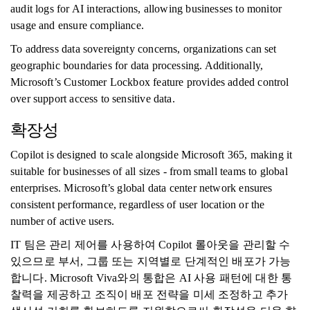
audit logs for AI interactions, allowing businesses to monitor
usage and ensure compliance.
To address data sovereignty concerns, organizations can set
geographic boundaries for data processing. Additionally,
Microsoft’s Customer Lockbox feature provides added control
over support access to sensitive data.
확장성
Copilot is designed to scale alongside Microsoft 365, making it
suitable for businesses of all sizes - from small teams to global
enterprises. Microsoft’s global data center network ensures
consistent performance, regardless of user location or the
number of active users.
IT 팀은 관리 제어를 사용하여 Copilot 롤아웃을 관리할 수
있으므로 부서, 그룹 또는 지역별로 단계적인 배포가 가능
합니다. Microsoft Viva와의 통합은 AI 사용 패턴에 대한 통
찰력을 제공하고 조직이 배포 전략을 미세 조정하고 추가