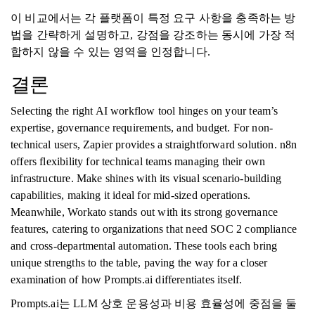
이 비교에서는 각 플랫폼이 특정 요구 사항을 충족하는 방
법을 간략하게 설명하고, 강점을 강조하는 동시에 가장 적
합하지 않을 수 있는 영역을 인정합니다.
결론
Selecting the right AI workflow tool hinges on your team’s
expertise, governance requirements, and budget. For non-
technical users, Zapier provides a straightforward solution. n8n
offers flexibility for technical teams managing their own
infrastructure. Make shines with its visual scenario-building
capabilities, making it ideal for mid-sized operations.
Meanwhile, Workato stands out with its strong governance
features, catering to organizations that need SOC 2 compliance
and cross-departmental automation. These tools each bring
unique strengths to the table, paving the way for a closer
examination of how Prompts.ai differentiates itself.
Prompts.ai는 LLM 상호 운용성과 비용 효율성에 중점을 둘