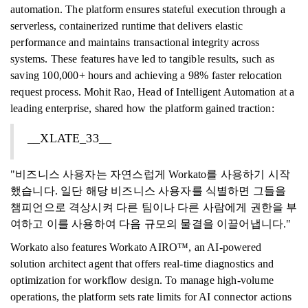
automation. The platform ensures stateful execution through a
serverless, containerized runtime that delivers elastic
performance and maintains transactional integrity across
systems. These features have led to tangible results, such as
saving 100,000+ hours and achieving a 98% faster relocation
request process. Mohit Rao, Head of Intelligent Automation at a
leading enterprise, shared how the platform gained traction:
__XLATE_33__
"비즈니스 사용자는 자연스럽게 Workato를 사용하기 시작
했습니다. 일단 해당 비즈니스 사용자를 식별하면 그들을
챔피언으로 격상시켜 다른 팀이나 다른 사람에게 권한을 부
여하고 이를 사용하여 다음 규모의 물결을 이끌어냅니다."
Workato also features Workato AIRO™, an AI-powered
solution architect agent that offers real-time diagnostics and
optimization for workflow design. To manage high-volume
operations, the platform sets rate limits for AI connector actions