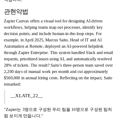
관현악법
Zapier Canvas offers a visual tool for designing AI-driven
workflows, helping teams map out processes, identify key
decision points, and include human-in-the-loop steps. For
example, in April 2025, Marcus Saito, Head of IT and AI
Automation at Remote, deployed an AI-powered helpdesk
through Zapier Enterprise. This system handled Slack and email
requests, prioritized issues using AI, and automatically resolved
28% of tickets. The result? Saito’s three-person team saved over
2,200 days of manual work per month and cut approximately
$500,000 in annual hiring costs. Reflecting on the impact, Saito
remarked:
__XLATE_22__
"Zapier는 3명으로 구성된 우리 팀을 10명으로 구성된 팀처
럼 보이게 만듭니다."