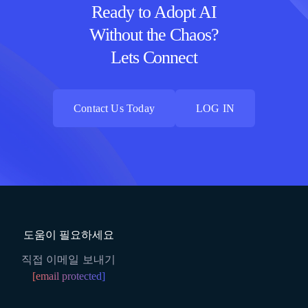
Ready to Adopt AI
Without the Chaos?
Lets Connect
Contact Us Today
LOG IN
Contact Us Today
LOG IN
도움이 필요하세요
직접 이메일 보내기
[email protected]