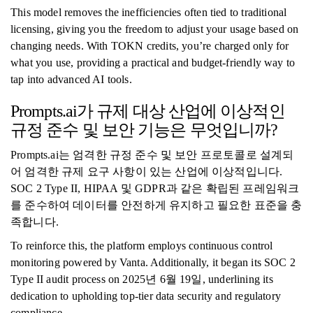
This model removes the inefficiencies often tied to traditional
licensing, giving you the freedom to adjust your usage based on
changing needs. With TOKN credits, you’re charged only for
what you use, providing a practical and budget-friendly way to
tap into advanced AI tools.
Prompts.ai가 규제 대상 산업에 이상적인
규정 준수 및 보안 기능은 무엇입니까?
Prompts.ai는 엄격한 규정 준수 및 보안 프로토콜로 설계되
어 엄격한 규제 요구 사항이 있는 산업에 이상적입니다.
SOC 2 Type II, HIPAA 및 GDPR과 같은 확립된 프레임워크
를 준수하여 데이터를 안전하게 유지하고 필요한 표준을 충
족합니다.
To reinforce this, the platform employs continuous control
monitoring powered by Vanta. Additionally, it began its SOC 2
Type II audit process on 2025년 6월 19일, underlining its
dedication to upholding top-tier data security and regulatory
compliance.