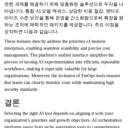
면한 과제를 해결하기 위해 맞춤화된 솔루션으로 두각을 나
타냅니다. 통합 AI 모델 액세스, 상당한 비용 절감, 엔터프
라이즈 수준 보안을 통해 운영을 간소화함으로써 확장을 원
하는 조직에 매력적인 패키지를 제공합니다. 주요 이점을
요약하면 다음과 같습니다.
These features directly address the priorities of modern
enterprises, enabling seamless scalability and precise cost
management. The platform’s unified interface simplifies the
process of turning AI experimentation into efficient, repeatable
workflows, making it especially valuable for large
organizations. Moreover, the inclusion of FinOps tools ensures
that teams can closely monitor costs while maintaining high
security standards.
결론
Selecting the right AI tool depends on aligning it with your
organization’s priorities and growth objectives. AI orchestration
platforms range from niche automation tools to comprehensive