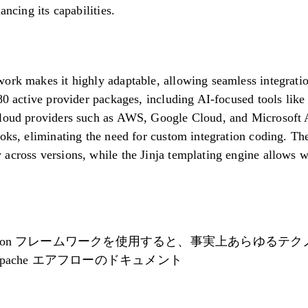
ancing its capabilities.
ork makes it highly adaptable, allowing seamless integrati
 80 active provider packages, including AI-focused tools li
cloud providers such as AWS, Google Cloud, and Microsoft
ooks, eliminating the need for custom integration coding. 
across versions, while the Jinja templating engine allows w
 Python フレームワークを使用すると、事実上あらゆる
pache エアフローのドキュメント