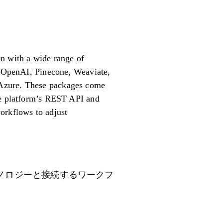
on with a wide range of
ke OpenAI, Pinecone, Weaviate,
 Azure. These packages come
The platform’s REST API and
orkflows to adjust
テクノロジーと接続するワークフ