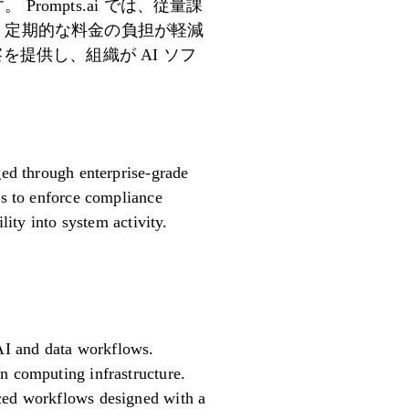
ompts.ai では、従量課
れ、定期的な料金の負担が軽減
を提供し、組織が AI ソフ
ged through enterprise-grade
ns to enforce compliance
lity into system activity.
AI and data workflows.
n computing infrastructure.
uced workflows designed with a