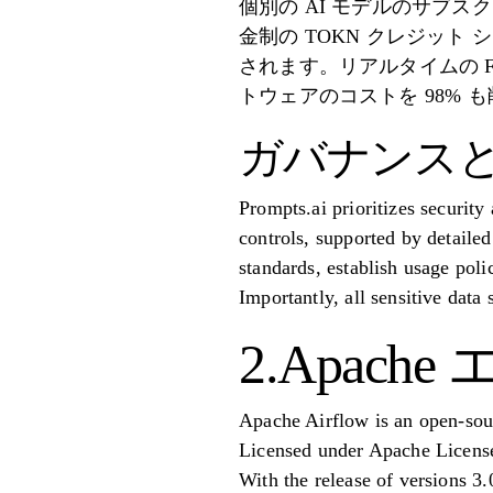
個別の AI モデルのサブスク
金制の TOKN クレジッ
されます。リアルタイムの F
トウェアのコストを 98% 
ガバナンス
Prompts.ai prioritizes security
controls, supported by detailed
standards, establish usage polic
Importantly, all sensitive data
2.Apach
Apache Airflow is an open-sou
Licensed under Apache License 
With the release of versions 3