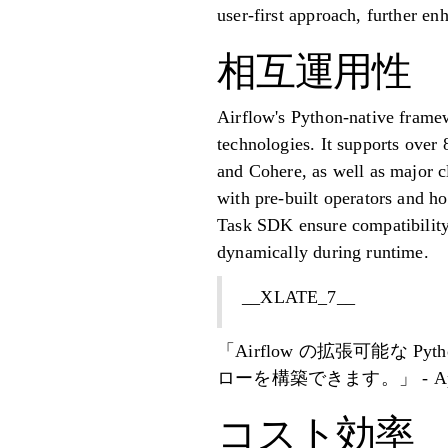
user-first approach, further enh
相互運用性
Airflow's Python-native framew
technologies. It supports over
and Cohere, as well as major 
with pre-built operators and h
Task SDK ensure compatibility 
dynamically during runtime.
__XLATE_7__
「Airflow の拡張可能な
ローを構築できます。」 - A
コスト効率