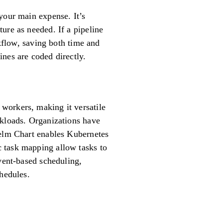
your main expense. It’s
ure as needed. If a pipeline
rkflow, saving both time and
nes are coded directly.
workers, making it versatile
rkloads. Organizations have
Helm Chart enables Kubernetes
 task mapping allow tasks to
event-based scheduling,
chedules.