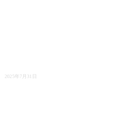
年プラットフォー
ム向けのトップ Ai
コマンド センター
ソリューション
2025年7月31日