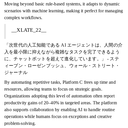
Moving beyond basic rule-based systems, it adapts to dynamic
scenarios with machine learning, making it perfect for managing
complex workflows.
__XLATE_22__
「次世代の人工知能である AI エージェントは、人間の介
入を最小限に抑えながら複雑なタスクを完了できるよう
に、チャットボットを超えて進化しています。」 - ステ
ィーブン・ローゼンブッシュ、ウォール・ストリート・
ジャーナル
By automating repetitive tasks, Platform C frees up time and
resources, allowing teams to focus on strategic goals.
Organizations adopting this level of automation often report
productivity gains of 20–40% in targeted areas. The platform
also supports collaboration by enabling AI to handle routine
operations while humans focus on exceptions and creative
problem-solving.