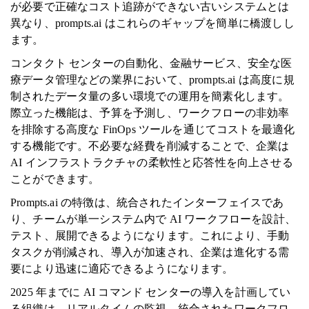
が必要で正確なコスト追跡ができない古いシステムとは
異なり、prompts.ai はこれらのギャップを簡単に橋渡しし
ます。
コンタクト センターの自動化、金融サービス、安全な医
療データ管理などの業界において、prompts.ai は高度に規
制されたデータ量の多い環境での運用を簡素化します。
際立った機能は、予算を予測し、ワークフローの非効率
を排除する高度な FinOps ツールを通じてコストを最適化
する機能です。不必要な経費を削減することで、企業は
AI インフラストラクチャの柔軟性と応答性を向上させる
ことができます。
Prompts.ai の特徴は、統合されたインターフェイスであ
り、チームが単一システム内で AI ワークフローを設計、
テスト、展開できるようになります。これにより、手動
タスクが削減され、導入が加速され、企業は進化する需
要により迅速に適応できるようになります。
2025 年までに AI コマンド センターの導入を計画してい
る組織は、リアルタイムの監視、統合されたワークフロ