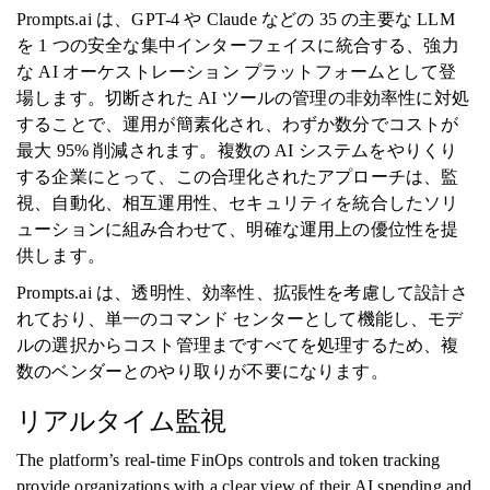
Prompts.ai は、GPT-4 や Claude などの 35 の主要な LLM
を 1 つの安全な集中インターフェイスに統合する、強力
な AI オーケストレーション プラットフォームとして登
場します。切断された AI ツールの管理の非効率性に対処
することで、運用が簡素化され、わずか数分でコストが
最大 95% 削減されます。複数の AI システムをやりくり
する企業にとって、この合理化されたアプローチは、監
視、自動化、相互運用性、セキュリティを統合したソリ
ューションに組み合わせて、明確な運用上の優位性を提
供します。
Prompts.ai は、透明性、効率性、拡張性を考慮して設計さ
れており、単一のコマンド センターとして機能し、モデ
ルの選択からコスト管理まですべてを処理するため、複
数のベンダーとのやり取りが不要になります。
リアルタイム監視
The platform’s real-time FinOps controls and token tracking
provide organizations with a clear view of their AI spending and