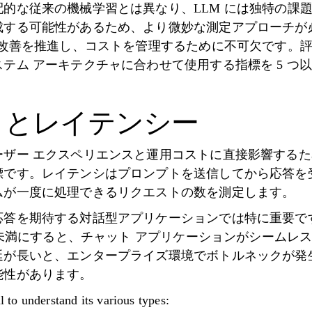
的な従来の機械学習とは異なり、LLM には独特の課
成する可能性があるため、より微妙な測定アプローチが
の改善を推進し、コストを管理するために不可欠です。
テム アーキテクチャに合わせて使用​​する指標を 5 
トとレイテンシー
ザー エクスペリエンスと運用コストに直接影響するため
標です。レイテンシはプロンプトを送信してから応答を
ムが一度に処理できるリクエストの数を測定します。
応答を期待する対話型アプリケーションでは特に重要で
リ秒未満にすると、チャット アプリケーションがシームレ
延が長いと、エンタープライズ環境でボトルネックが発
能性があります。
l to understand its various types: