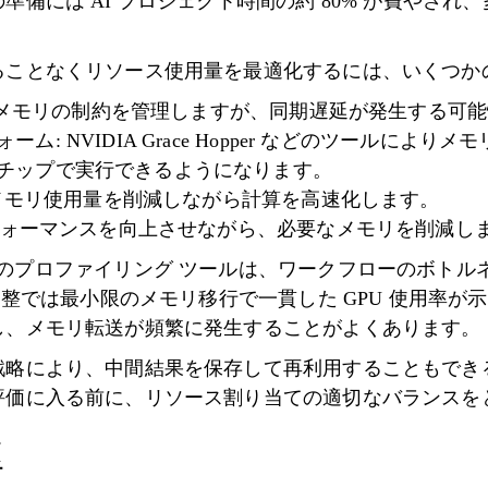
準備には AI プロジェクト時間の約 80% が費やされ
ることなくリソース使用量を最適化するには、いくつか
GPU メモリの制約を管理しますが、同期遅延が発生する可
ム: NVIDIA Grace Hopper などのツールによ
 チップで実行できるようになります。
): メモリ使用量を削減しながら計算を高速化します。
 パフォーマンスを向上させながら、必要なメモリを削減し
ystems などのプロファイリング ツールは、ワークフローの
微調整では最小限のメモリ移行で一貫した GPU 使用率
し、メモリ転送が頻繁に発生することがよくあります。
戦略により、中間結果を保存して再利用することもでき
評価に入る前に、リソース割り当ての適切なバランスを
率