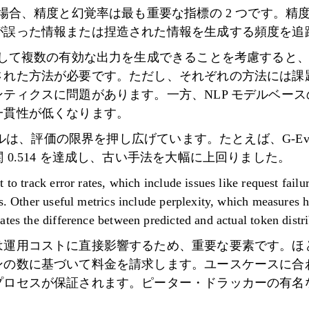
る場合、精度と幻覚率は最も重要な指標の 2 つです。精
が誤った情報または捏造された情報を生成する頻度を追
対して複数の有効な出力を生成できることを考慮すると
された方法が必要です。ただし、それぞれの方法には課
ティクスに問題があります。一方、NLP モデルベー
一貫性が低くなります。
ツールは、評価の限界を押し広げています。たとえば、G-Ev
0.514 を達成し、古い手法を大幅に上回りました。
 to track error rates, which include issues like request fail
ns. Other useful metrics include perplexity, which measures 
ates the difference between predicted and actual token distri
運用コストに直接影響するため、重要な要素です。ほとん
ンの数に基づいて料金を請求します。ユースケースに合
プロセスが保証されます。ピーター・ドラッカーの有名