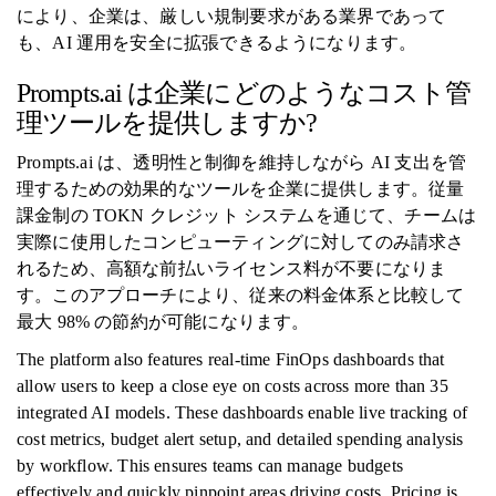
により、企業は、厳しい規制要求がある業界であって
も、AI 運用を安全に拡張できるようになります。
Prompts.ai は企業にどのようなコスト管
理ツールを提供しますか?
Prompts.ai は、透明性と制御を維持しながら AI 支出を管
理するための効果的なツールを企業に提供します。従量
課金制の TOKN クレジット システムを通じて、チームは
実際に使用したコンピューティングに対してのみ請求さ
れるため、高額な前払いライセンス料が不要になりま
す。このアプローチにより、従来の料金体系と比較して
最大 98% の節約が可能になります。
The platform also features real-time FinOps dashboards that
allow users to keep a close eye on costs across more than 35
integrated AI models. These dashboards enable live tracking of
cost metrics, budget alert setup, and detailed spending analysis
by workflow. This ensures teams can manage budgets
effectively and quickly pinpoint areas driving costs. Pricing is