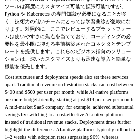
ツールは高度にカスタマイズ可能で拡張可能ですが、
Python や Kubernetes の専門知識が必要になることが多
く、技術力の低いチームにとっては学習曲線が急峻にな
ります。対照的に、ここでレビューするプラットフォー
ムは使いやすさに焦点を当てており、コーディングの必
要性を最小限に抑える事前構築されたコネクタとテンプ
レートを提供します。これらのビジネス指向のソリュー
ションは、深いカスタマイズよりも迅速な導入と簡単な
機能を優先します。
Cost structures and deployment speeds also set these services
apart. Traditional revenue orchestration stacks can cost between
$400 and $500 per user per month, while AI-native platforms
are more budget-friendly, starting at just $19 per user per month.
A mid-market SaaS company, for example, achieved substantial
savings by switching to a cost-effective AI-native platform
instead of traditional revenue stacks. Deployment times further
highlight the differences: AI-native platforms typically roll out in
1–2 weeks with adoption rates surpassing 90%, whereas