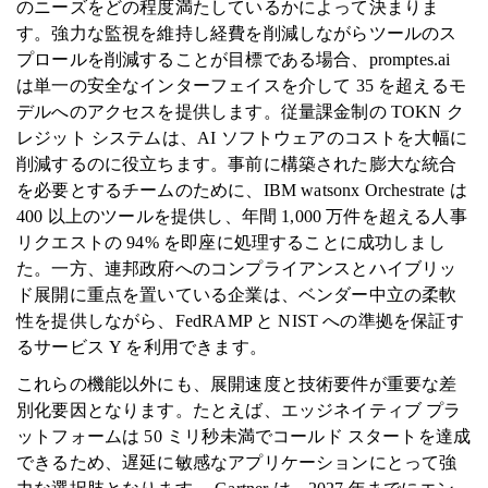
のニーズをどの程度満たしているかによって決まりま
す。強力な監視を維持し経費を削減しながらツールのス
プロールを削減することが目標である場合、promptes.ai
は単一の安全なインターフェイスを介して 35 を超えるモ
デルへのアクセスを提供します。従量課金制の TOKN ク
レジット システムは、AI ソフトウェアのコストを大幅に
削減するのに役立ちます。事前に構築された膨大な統合
を必要とするチームのために、IBM watsonx Orchestrate は
400 以上のツールを提供し、年間 1,000 万件を超える人事
リクエストの 94% を即座に処理することに成功しまし
た。一方、連邦政府へのコンプライアンスとハイブリッ
ド展開に重点を置いている企業は、ベンダー中立の柔軟
性を提供しながら、FedRAMP と NIST への準拠を保証す
るサービス Y を利用できます。
これらの機能以外にも、展開速度と技術要件が重要な差
別化要因となります。たとえば、エッジネイティブ プラ
ットフォームは 50 ミリ秒未満でコールド スタートを達成
できるため、遅延に敏感なアプリケーションにとって強