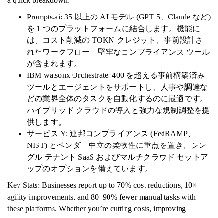
a quick breakdown:
Prompts.ai: 35 以上の AI モデル (GPT-5、Claude など)
を 1 つのプラットフォームに結合します。機能に
は、コスト削減の TOKN クレジット、事前設計さ
れたワークフロー、堅牢なコンプライアンス ツール
が含まれます。
IBM watsonx Orchestrate: 400 を超える事前構築済み
ツールとエージェントをサポートし、人事や調達な
どの業界全体のタスクを自動化するのに最適です。
ハイブリッド クラウドの導入と強力な規制調整を提
供します。
サービス Y: 連邦コンプライアンス (FedRAMP、
NIST) とベンダー中立の柔軟性に重点を置き、シン
グル テナント SaaS およびマルチクラウド セットア
ップのオプションを備えています。
Key Stats: Businesses report up to 70% cost reductions, 10×
agility improvements, and 80–90% fewer manual tasks with
these platforms. Whether you’re cutting costs, improving