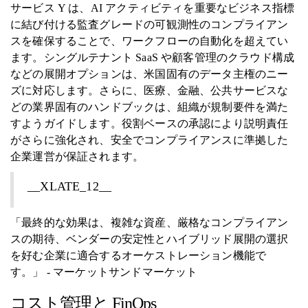
サービス Y は、AI アクティビティを重要なビジネス指標
に結び付ける監査グレードの可観測性のコンプライアン
スを確保することで、ワークフローの自動化を超えてい
ます。シングルテナント SaaS や顧客管理のクラウド構成
などの展開オプションは、米国固有のデータ主権のニー
ズに対応します。さらに、医療、金融、公共サービスな
どの業界固有のハンドブックは、組織が規制要件を満た
すようガイドします。役割ベースの承認により説明責任
がさらに強化され、安全でコンプライアンスに準拠した
企業運営が保証されます。
__XLATE_12__
「最終的な効果は、複雑な資産、厳格なコンプライアン
スの期待、ベンダーの安定性とハイブリッド展開の選択
を好む企業に適合するオーケストレーション機能で
す。」 - マーケットサンドマーケット
コスト管理と FinOps