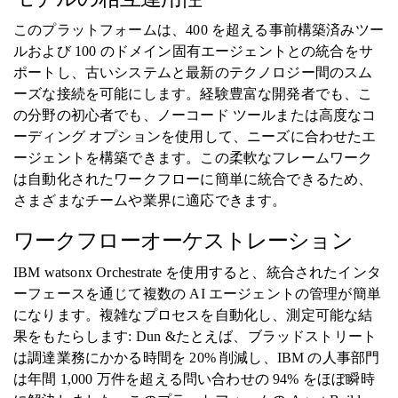
このプラットフォームは、400 を超える事前構築済みツー
ルおよび 100 のドメイン固有エージェントとの統合をサ
ポートし、古いシステムと最新のテクノロジー間のスム
ーズな接続を可能にします。経験豊富な開発者でも、こ
の分野の初心者でも、ノーコード ツールまたは高度なコ
ーディング オプションを使用して、ニーズに合わせたエ
ージェントを構築できます。この柔軟なフレームワーク
は自動化されたワークフローに簡単に統合できるため、
さまざまなチームや業界に適応できます。
ワークフローオーケストレーション
IBM watsonx Orchestrate を使用すると、統合されたインタ
ーフェースを通じて複数の AI エージェントの管理が簡単
になります。複雑なプロセスを自動化し、測定可能な結
果を​​もたらします: Dun &たとえば、ブラッドストリート
は調達業務にかかる時間を 20% 削減し、IBM の人事部門
は年間 1,000 万件を超える問い合わせの 94% をほぼ瞬時