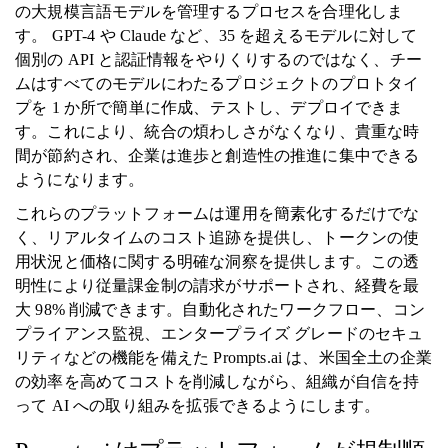
の大規模言語モデルを管理するプロセスを合理化しま
す。 GPT-4 や Claude など、35 を超えるモデルに対して
個別の API と認証情報をやりくりするのではなく、チー
ムはすべてのモデルにわたるプロジェクトのプロトタイ
プを 1 か所で簡単に作成、テストし、デプロイできま
す。これにより、統合の煩わしさがなくなり、貴重な時
間が節約され、企業は進歩と創造性の推進に集中できる
ようになります。
これらのプラットフォームは運用を簡素化するだけでな
く、リアルタイムのコスト追跡を提供し、トークンの使
用状況と価格に関する明確な洞察を提供します。この透
明性により従量課金制の請求がサポートされ、経費を最
大 98% 削減できます。自動化されたワークフロー、コン
プライアンス監視、エンタープライズ グレードのセキュ
リティなどの機能を備えた Prompts.ai は、米国全土の企業
の効率を高めてコストを削減しながら、組織が自信を持
って AI への取り組みを拡張できるようにします。