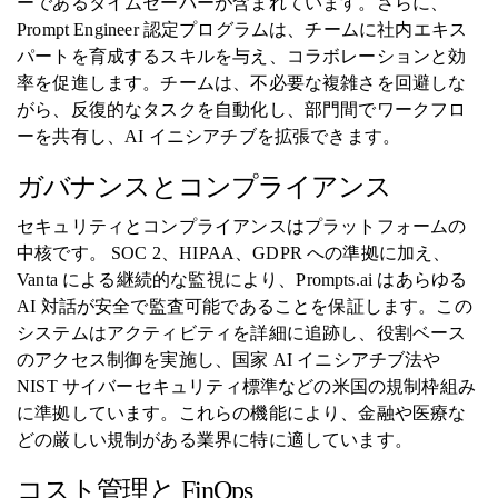
ーであるタイムセーバーが含まれています。さらに、
Prompt Engineer 認定プログラムは、チームに社内エキス
パートを育成するスキルを与え、コラボレーションと効
率を促進します。チームは、不必要な複雑さを回避しな
がら、反復的なタスクを自動化し、部門間でワークフロ
ーを共有し、AI イニシアチブを拡張できます。
ガバナンスとコンプライアンス
セキュリティとコンプライアンスはプラットフォームの
中核です。 SOC 2、HIPAA、GDPR への準拠に加え、
Vanta による継続的な監視により、Prompts.ai はあらゆる
AI 対話が安全で監査可能であることを保証します。この
システムはアクティビティを詳細に追跡し、役割ベース
のアクセス制御を実施し、国家 AI イニシアチブ法や
NIST サイバーセキュリティ標準などの米国の規制枠組み
に準拠しています。これらの機能により、金融や医療な
どの厳しい規制がある業界に特に適しています。
コスト管理と FinOps