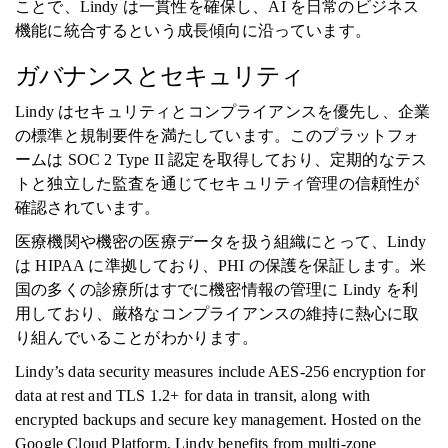
ことで、Lindy は一貫性を確保し、AI を日常のビジネス
機能に統合するという成長傾向に沿っています。
ガバナンスとセキュリティ
Lindy はセキュリティとコンプライアンスを優先し、企業
の標準と規制要件を満たしています。このプラットフォ
ームは SOC 2 Type II 認定を取得しており、定期的なテス
トと独立した監査を通じてセキュリティ管理の信頼性が
確認されています。
医療機関や機密の医療データを扱う組織にとって、Lindy
は HIPAA に準拠しており、PHI の保護を保証します。米
国の多くの診療所はすでに機密情報の管理に Lindy を利
用しており、厳格なコンプライアンスの維持に熱心に取
り組んでいることがわかります。
Lindy’s data security measures include AES-256 encryption for
data at rest and TLS 1.2+ for data in transit, along with
encrypted backups and secure key management. Hosted on the
Google Cloud Platform, Lindy benefits from multi-zone