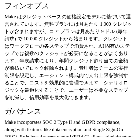
フィンオプス
Make はクレジットベースの価格設定モデルに基づいて運
営されています。無料プランには月あたり 1,000 クレジッ
トが含まれますが、コア プランは月あたり 9 ドル (毎年
請求) で 10,000 クレジットから始まります。クレジット
はワークフローの各ステップで消費され、AI 固有のステ
ップでは複数のクレジットが必要になることがよくあり
ます。年次請求により、年間クレジット割り当ての全額
が前払いでロック解除されます。管理者はチームの実行
制限を設定し、エージェント構成内で支出上限を強制す
ることで、コストを効果的に管理できます。シナリオロ
ジックを最適化することで、ユーザーは不要なステップ
を削減し、信用効率を最大化できます。
ガバナンス
Make incorporates SOC 2 Type II and GDPR compliance,
along with features like data encryption and Single Sign-On
(SSO). Role-based access control (RBAC) allows administrators