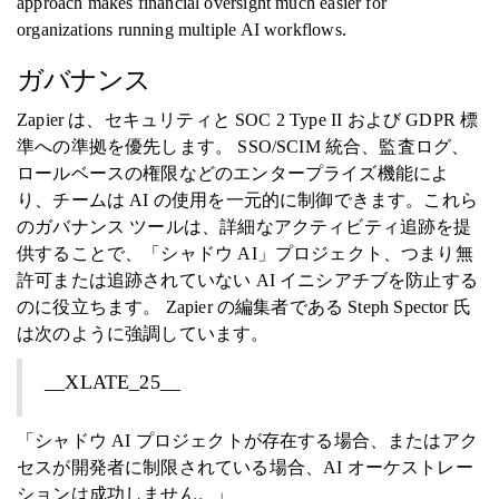
approach makes financial oversight much easier for
organizations running multiple AI workflows.
ガバナンス
Zapier は、セキュリティと SOC 2 Type II および GDPR 標
準への準拠を優先します。 SSO/SCIM 統合、監査ログ、
ロールベースの権限などのエンタープライズ機能によ
り、チームは AI の使用を一元的に制御できます。これら
のガバナンス ツールは、詳細なアクティビティ追跡を提
供することで、「シャドウ AI」プロジェクト、つまり無
許可または追跡されていない AI イニシアチブを防止する
のに役立ちます。 Zapier の編集者である Steph Spector 氏
は次のように強調しています。
__XLATE_25__
「シャドウ AI プロジェクトが存在する場合、またはアク
セスが開発者に制限されている場合、AI オーケストレー
ションは成功しません。」