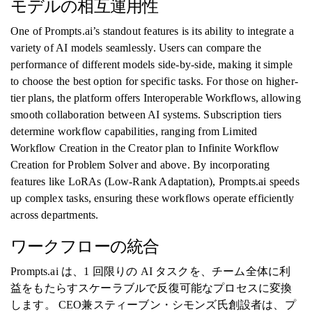
モデルの相互運用性
One of Prompts.ai’s standout features is its ability to integrate a
variety of AI models seamlessly. Users can compare the
performance of different models side-by-side, making it simple
to choose the best option for specific tasks. For those on higher-
tier plans, the platform offers Interoperable Workflows, allowing
smooth collaboration between AI systems. Subscription tiers
determine workflow capabilities, ranging from Limited
Workflow Creation in the Creator plan to Infinite Workflow
Creation for Problem Solver and above. By incorporating
features like LoRAs (Low-Rank Adaptation), Prompts.ai speeds
up complex tasks, ensuring these workflows operate efficiently
across departments.
ワークフローの統合
Prompts.ai は、1 回限りの AI タスクを、チーム全体に利
益をもたらすスケーラブルで反復可能なプロセスに変換
します。 CEO兼スティーブン・シモンズ氏創設者は、プ