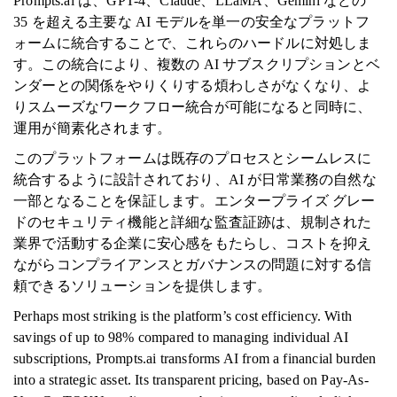
Prompts.ai は、GPT-4、Claude、LLaMA、Gemini などの
35 を超える主要な AI モデルを単一の安全なプラットフ
ォームに統合することで、これらのハードルに対処しま
す。この統合により、複数の AI サブスクリプションとベ
ンダーとの関係をやりくりする煩わしさがなくなり、よ
りスムーズなワークフロー統合が可能になると同時に、
運用が簡素化されます。
このプラットフォームは既存のプロセスとシームレスに
統合するように設計されており、AI が日常業務の自然な
一部となることを保証します。エンタープライズ グレー
ドのセキュリティ機能と詳細な監査証跡は、規制された
業界で活動する企業に安心感をもたらし、コストを抑え
ながらコンプライアンスとガバナンスの問題に対する信
頼できるソリューションを提供します。
Perhaps most striking is the platform’s cost efficiency. With
savings of up to 98% compared to managing individual AI
subscriptions, Prompts.ai transforms AI from a financial burden
into a strategic asset. Its transparent pricing, based on Pay-As-