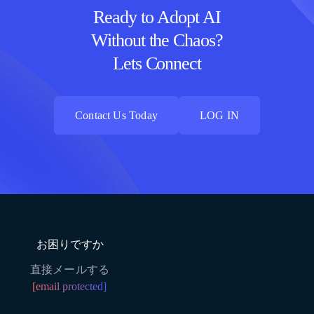
Ready to Adopt AI
Without the Chaos?
Lets Connect
Contact Us Today
LOG IN
Contact Us Today
LOG IN
お困りですか
直接メールする
[email protected]