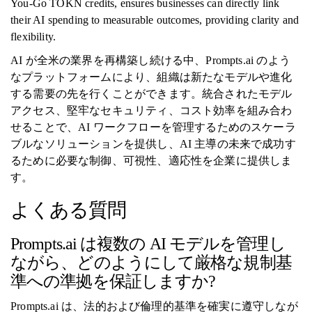
You-Go TOKN credits, ensures businesses can directly link
their AI spending to measurable outcomes, providing clarity and
flexibility.
AI が全米の業界を再構築し続ける中、Prompts.ai のよう
なプラットフォームにより、組織は新たなモデルや進化
する需要の先を行くことができます。統合されたモデル
アクセス、堅牢なセキュリティ、コスト効率を組み合わ
せることで、AI ワークフローを管理するためのスケーラ
ブルなソリューションを提供し、AI 主導の未来で成功す
るために必要な制御、可視性、適応性を企業に提供しま
す。
よくある質問
Prompts.ai は複数の AI モデルを管理し
ながら、どのようにして厳格な規制基
準への準拠を保証しますか?
Prompts.ai は、法的および倫理的基準を確実に遵守しなが