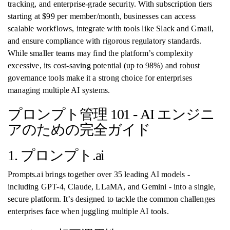
tracking, and enterprise-grade security. With subscription tiers
starting at $99 per member/month, businesses can access
scalable workflows, integrate with tools like Slack and Gmail,
and ensure compliance with rigorous regulatory standards.
While smaller teams may find the platform’s complexity
excessive, its cost-saving potential (up to 98%) and robust
governance tools make it a strong choice for enterprises
managing multiple AI systems.
プロンプト管理 101 - AI エンジニ
アのための完全ガイド
1. プロンプト.ai
Prompts.ai brings together over 35 leading AI models -
including GPT-4, Claude, LLaMA, and Gemini - into a single,
secure platform. It’s designed to tackle the common challenges
enterprises face when juggling multiple AI tools.