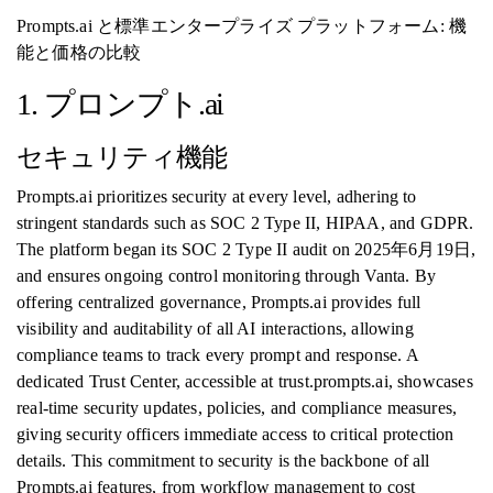
Prompts.ai と標準エンタープライズ プラットフォーム: 機
能と価格の比較
1. プロンプト.ai
セキュリティ機能
Prompts.ai prioritizes security at every level, adhering to
stringent standards such as SOC 2 Type II, HIPAA, and GDPR.
The platform began its SOC 2 Type II audit on 2025年6月19日,
and ensures ongoing control monitoring through Vanta. By
offering centralized governance, Prompts.ai provides full
visibility and auditability of all AI interactions, allowing
compliance teams to track every prompt and response. A
dedicated Trust Center, accessible at trust.prompts.ai, showcases
real-time security updates, policies, and compliance measures,
giving security officers immediate access to critical protection
details. This commitment to security is the backbone of all
Prompts.ai features, from workflow management to cost