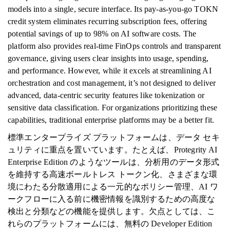
models into a single, secure interface. Its pay-as-you-go TOKN
credit system eliminates recurring subscription fees, offering
potential savings of up to 98% on AI software costs. The
platform also provides real-time FinOps controls and transparent
governance, giving users clear insights into usage, spending,
and performance. However, while it excels at streamlining AI
orchestration and cost management, it’s not designed to deliver
advanced, data-centric security features like tokenization or
sensitive data classification. For organizations prioritizing these
capabilities, traditional enterprise platforms may be a better fit.
標準エンタープライズ プラットフォームは、データ セキ
ュリティに重点を置いています。たとえば、Protegrity AI
Enterprise Edition のようなツールは、分析用のデータ形式
を維持する高速ボールトレス トークン化、さまざまな環
境にわたる分散適用による一元的なポリシー管理、AI ワ
ークフローに入る前に機密情報を識別するための高度な
検出と分類などの機能を提供します。欠点としては、こ
れらのプラットフォームには、無料の Developer Edition