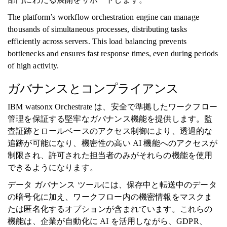
The platform’s workflow orchestration engine can manage
thousands of simultaneous processes, distributing tasks
efficiently across servers. This load balancing prevents
bottlenecks and ensures fast response times, even during periods
of high activity.
ガバナンスとコンプライアンス
IBM watsonx Orchestrate は、安全で準拠したワークフロー
管理を保証する堅牢なガバナンス機能を提供します。監
査証跡とロールベースのアクセス制御により、透過的な
追跡が可能になり、機密性の高い AI 機能へのアクセスが
制限され、許可された担当者のみがそれらの機能を使用
できるようになります。
データ ガバナンス ツールには、保存中と転送中のデータ
の暗号化に加え、ワークフロー内の機密情報をマスクま
たは匿名化するオプションが含まれています。これらの
機能は、企業が自動化に AI を活用しながら、GDPR、