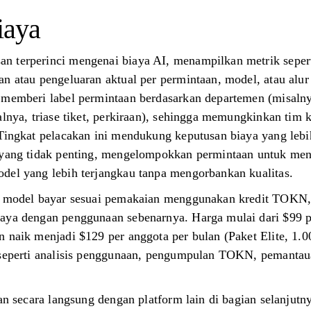
iaya
 terperinci mengenai biaya AI, menampilkan metrik sepert
n atau pengeluaran aktual per permintaan, model, atau alur
 memberi label permintaan berdasarkan departemen (misalny
salnya, triase tiket, perkiraan), sehingga memungkinkan ti
 Tingkat pelacakan ini mendukung keputusan biaya yang lebi
s yang tidak penting, mengelompokkan permintaan untuk me
del yang lebih terjangkau tanpa mengorbankan kualitas.
an model bayar sesuai pemakaian menggunakan kredit TOKN
aya dengan penggunaan sebenarnya. Harga mulai dari $99 p
n naik menjadi $129 per anggota per bulan (Paket Elite, 1
 seperti analisis penggunaan, pengumpulan TOKN, pemantaua
kan secara langsung dengan platform lain di bagian selanjutn