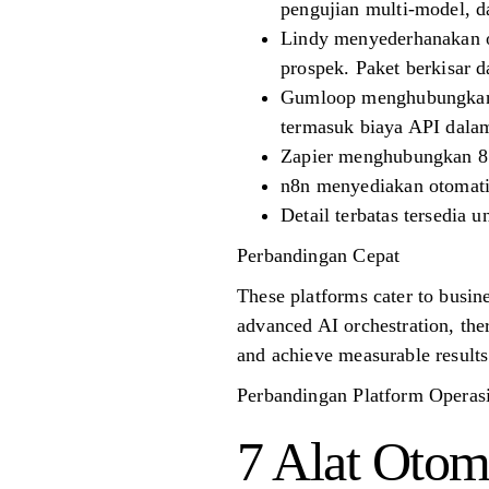
pengujian multi-model, da
Lindy menyederhanakan o
prospek. Paket berkisar d
Gumloop menghubungkan mo
termasuk biaya API dala
Zapier menghubungkan 8.0
n8n menyediakan otomatis
Detail terbatas tersedia 
Perbandingan Cepat
These platforms cater to busine
advanced AI orchestration, the
and achieve measurable results
Perbandingan Platform Operasi
7 Alat Otom