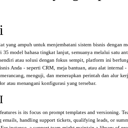
i
lat yang ampuh untuk menjembatani sistem bisnis dengan m
i 35 model bahasa tingkat lanjut, semuanya melalui satu a
i sendiri atau solusi dengan fokus sempit, platform ini berfu
nis Anda - seperti CRM, meja bantuan, atau alat internal
merancang, menguji, dan menerapkan perintah dan alur kerja
r atau menangani konfigurasi yang tersebar.
I
 features is its focus on prompt templates and versioning. 
ng emails, handling support tickets, qualifying leads, or sum
For instance, a support team might maintain a library of prom