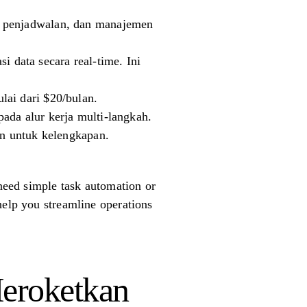
, penjadwalan, dan manajemen
 data secara real-time. Ini
lai dari $20/bulan.
ada alur kerja multi-langkah.
an untuk kelengkapan.
 need simple task automation or
help you streamline operations
Meroketkan