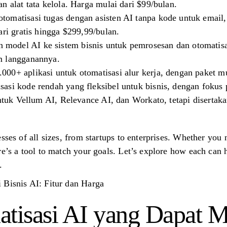
n alat tata kelola. Harga mulai dari $99/bulan.
tomatisasi tugas dengan asisten AI tanpa kode untuk email
ari gratis hingga $299,99/bulan.
del AI ke sistem bisnis untuk pemrosesan dan otomatisasi
m langganannya.
00+ aplikasi untuk otomatisasi alur kerja, dengan paket mu
asi kode rendah yang fleksibel untuk bisnis, dengan fokus p
untuk Vellum AI, Relevance AI, dan Workato, tetapi disertak
sses of all sizes, from startups to enterprises. Whether you
re’s a tool to match your goals. Let’s explore how each can 
.
 Bisnis AI: Fitur dan Harga
atisasi AI yang Dapat 