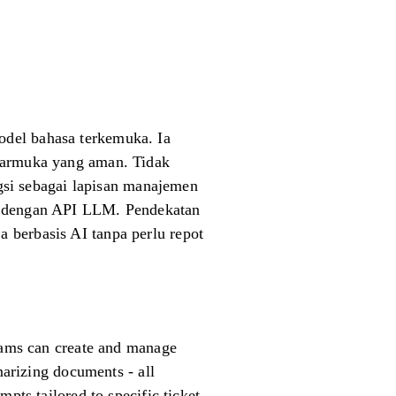
odel bahasa terkemuka. Ia
ntarmuka yang aman. Tidak
ngsi sebagai lapisan manajemen
 - dengan API LLM. Pendekatan
 berbasis AI tanpa perlu repot
Teams can create and manage
marizing documents - all
pts tailored to specific ticket