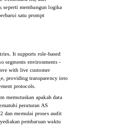
ak seperti membangun logika
erbarui satu prompt
ries. It supports role-based
lso segments environments -
fere with live customer
ge, providing transparency into
ement protocols.
tim memutuskan apakah data
mematuhi peraturan AS
 2 dan memulai proses audit
enyediakan pembaruan waktu