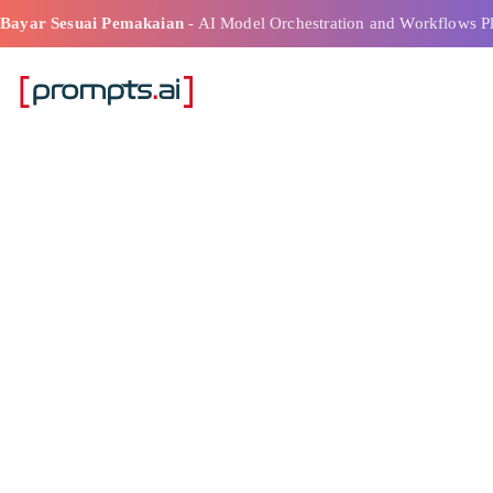
Bayar Sesuai Pemakaian
- AI Model Orchestration and Workflows P
Operasi Bisnis
Nilai Tertinggi