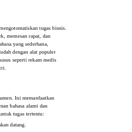
mengotomatiskan tugas bisnis.
ek, memesan rapat, dan
ahasa yang sederhana,
udah dengan alat populer
husus seperti rekam medis
ri.
kumen. Ini memanfaatkan
man bahasa alami dan
ntuk tugas tertentu:
akan datang.