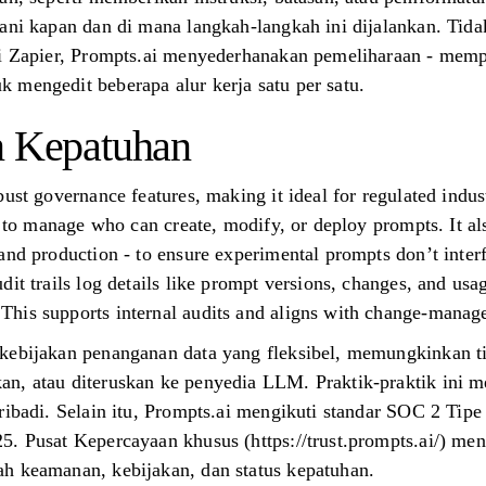
gani kapan dan di mana langkah-langkah ini dijalankan. Tid
ti Zapier, Prompts.ai menyederhanakan pemeliharaan - memp
 mengedit beberapa alur kerja satu per satu.
n Kepatuhan
ust governance features, making it ideal for regulated indust
ls to manage who can create, modify, or deploy prompts. It a
and production - to ensure experimental prompts don’t inter
it trails log details like prompt versions, changes, and usa
his supports internal audits and aligns with change-manag
 kebijakan penanganan data yang fleksibel, memungkinkan 
n, atau diteruskan ke penyedia LLM. Praktik-praktik ini 
ribadi. Selain itu, Prompts.ai mengikuti standar SOC 2 Tipe
5. Pusat Kepercayaan khusus (https://trust.prompts.ai/) m
h keamanan, kebijakan, dan status kepatuhan.