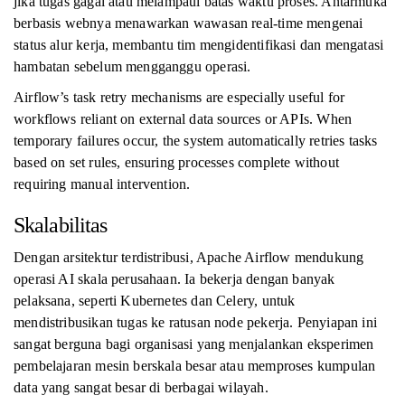
jika tugas gagal atau melampaui batas waktu proses. Antarmuka
berbasis webnya menawarkan wawasan real-time mengenai
status alur kerja, membantu tim mengidentifikasi dan mengatasi
hambatan sebelum mengganggu operasi.
Airflow’s task retry mechanisms are especially useful for
workflows reliant on external data sources or APIs. When
temporary failures occur, the system automatically retries tasks
based on set rules, ensuring processes complete without
requiring manual intervention.
Skalabilitas
Dengan arsitektur terdistribusi, Apache Airflow mendukung
operasi AI skala perusahaan. Ia bekerja dengan banyak
pelaksana, seperti Kubernetes dan Celery, untuk
mendistribusikan tugas ke ratusan node pekerja. Penyiapan ini
sangat berguna bagi organisasi yang menjalankan eksperimen
pembelajaran mesin berskala besar atau memproses kumpulan
data yang sangat besar di berbagai wilayah.