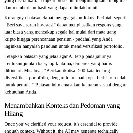
yang disarankan." Tingkat presisi ini menghilangkan ambiguitas
dan memberikan hasil yang dapat ditindaklanjuti.
Kurangnya batasan dapat menggagalkan fokus. Perintah seperti
"Beri saya saran investasi" dapat menghasilkan respons yang
luar biasa yang mencakup segala hal mulai dari mata uang
kripto hingga perencanaan pensiun - padahal yang Anda
inginkan hanyalah panduan untuk mendiversifikasi portofolio.
Tetapkan batasan yang jelas agar AI tetap pada jalurnya.
Tentukan jumlah kata, topik utama, dan area yang harus
dihindari. Misalnya, "Berikan ikhtisar 500 kata tentang
diversifikasi portofolio, dengan fokus pada opsi berisiko rendah
untuk pemula." Batasan ini memastikan keluaran sesuai dengan
kebutuhan Anda.
Menambahkan Konteks dan Pedoman yang
Hilang
Once you’ve clarified your request, it’s essential to provide
enough context. Without it, the AI may generate technically