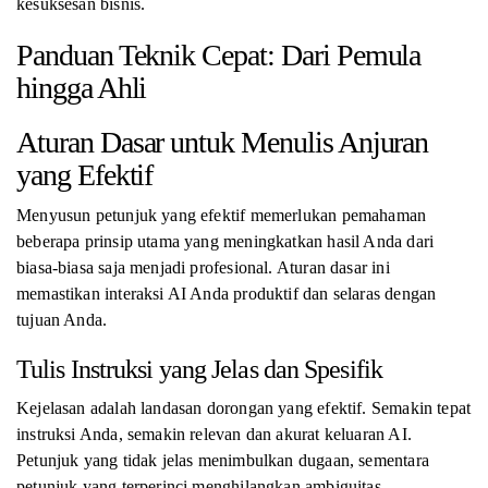
kesuksesan bisnis.
Panduan Teknik Cepat: Dari Pemula
hingga Ahli
Aturan Dasar untuk Menulis Anjuran
yang Efektif
Menyusun petunjuk yang efektif memerlukan pemahaman
beberapa prinsip utama yang meningkatkan hasil Anda dari
biasa-biasa saja menjadi profesional. Aturan dasar ini
memastikan interaksi AI Anda produktif dan selaras dengan
tujuan Anda.
Tulis Instruksi yang Jelas dan Spesifik
Kejelasan adalah landasan dorongan yang efektif. Semakin tepat
instruksi Anda, semakin relevan dan akurat keluaran AI.
Petunjuk yang tidak jelas menimbulkan dugaan, sementara
petunjuk yang terperinci menghilangkan ambiguitas.