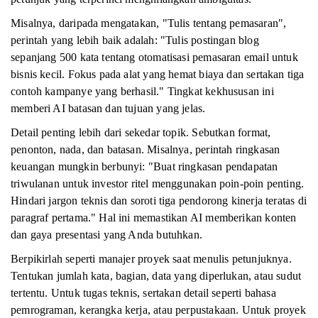
Misalnya, daripada mengatakan, "Tulis tentang pemasaran",
perintah yang lebih baik adalah: "Tulis postingan blog
sepanjang 500 kata tentang otomatisasi pemasaran email untuk
bisnis kecil. Fokus pada alat yang hemat biaya dan sertakan tiga
contoh kampanye yang berhasil." Tingkat kekhususan ini
memberi AI batasan dan tujuan yang jelas.
Detail penting lebih dari sekedar topik. Sebutkan format,
penonton, nada, dan batasan. Misalnya, perintah ringkasan
keuangan mungkin berbunyi: "Buat ringkasan pendapatan
triwulanan untuk investor ritel menggunakan poin-poin penting.
Hindari jargon teknis dan soroti tiga pendorong kinerja teratas di
paragraf pertama." Hal ini memastikan AI memberikan konten
dan gaya presentasi yang Anda butuhkan.
Berpikirlah seperti manajer proyek saat menulis petunjuknya.
Tentukan jumlah kata, bagian, data yang diperlukan, atau sudut
tertentu. Untuk tugas teknis, sertakan detail seperti bahasa
pemrograman, kerangka kerja, atau perpustakaan. Untuk proyek