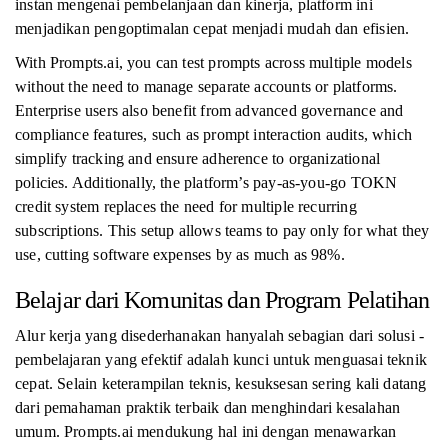
instan mengenai pembelanjaan dan kinerja, platform ini
menjadikan pengoptimalan cepat menjadi mudah dan efisien.
With Prompts.ai, you can test prompts across multiple models
without the need to manage separate accounts or platforms.
Enterprise users also benefit from advanced governance and
compliance features, such as prompt interaction audits, which
simplify tracking and ensure adherence to organizational
policies. Additionally, the platform’s pay-as-you-go TOKN
credit system replaces the need for multiple recurring
subscriptions. This setup allows teams to pay only for what they
use, cutting software expenses by as much as 98%.
Belajar dari Komunitas dan Program Pelatihan
Alur kerja yang disederhanakan hanyalah sebagian dari solusi -
pembelajaran yang efektif adalah kunci untuk menguasai teknik
cepat. Selain keterampilan teknis, kesuksesan sering kali datang
dari pemahaman praktik terbaik dan menghindari kesalahan
umum. Prompts.ai mendukung hal ini dengan menawarkan