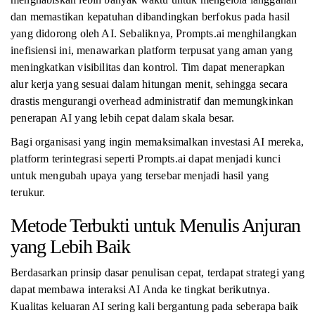
dan memastikan kepatuhan dibandingkan berfokus pada hasil
yang didorong oleh AI. Sebaliknya, Prompts.ai menghilangkan
inefisiensi ini, menawarkan platform terpusat yang aman yang
meningkatkan visibilitas dan kontrol. Tim dapat menerapkan
alur kerja yang sesuai dalam hitungan menit, sehingga secara
drastis mengurangi overhead administratif dan memungkinkan
penerapan AI yang lebih cepat dalam skala besar.
Bagi organisasi yang ingin memaksimalkan investasi AI mereka,
platform terintegrasi seperti Prompts.ai dapat menjadi kunci
untuk mengubah upaya yang tersebar menjadi hasil yang
terukur.
Metode Terbukti untuk Menulis Anjuran
yang Lebih Baik
Berdasarkan prinsip dasar penulisan cepat, terdapat strategi yang
dapat membawa interaksi AI Anda ke tingkat berikutnya.
Kualitas keluaran AI sering kali bergantung pada seberapa baik