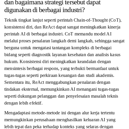
dan bagaimana strategi tersebut dapat
digunakan di berbagai industri?
Teknik tingkat lanjut seperti perintah Chain-of-Thought (CoT),
konsistensi diri, dan ReAct dapat sangat meningkatkan kinerja
perintah AI di berbagai industri. CoT memandu model AI
melalui proses penalaran langkah demi langkah, sehingga sangat
berguna untuk mengatasi tantangan kompleks di berbagai
bidang seperti diagnostik layanan kesehatan dan analisis kasus
hukum. Konsistensi diri meningkatkan keandalan dengan
mensintesis berbagai respons, yang terbukti bermanfaat untuk
tugas-tugas seperti perkiraan keuangan dan studi akademis.
Sementara itu, ReAct menggabungkan penalaran dengan
tindakan eksternal, memungkinkan AI menangani tugas-tugas
seperti dukungan pelanggan dan penyelesaian masalah teknis
dengan lebih efektif.
Mengadaptasi metode-metode ini dengan alur kerja tertentu
memungkinkan perusahaan menghasilkan keluaran AI yang
lebih tepat dan peka terhadap konteks yang selaras dengan