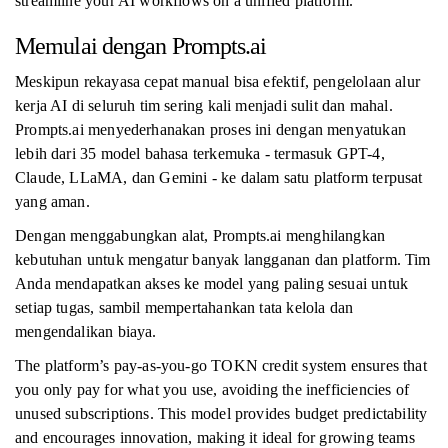
streamline your AI workflows on a unified platform.
Memulai dengan Prompts.ai
Meskipun rekayasa cepat manual bisa efektif, pengelolaan alur
kerja AI di seluruh tim sering kali menjadi sulit dan mahal.
Prompts.ai menyederhanakan proses ini dengan menyatukan
lebih dari 35 model bahasa terkemuka - termasuk GPT-4,
Claude, LLaMA, dan Gemini - ke dalam satu platform terpusat
yang aman.
Dengan menggabungkan alat, Prompts.ai menghilangkan
kebutuhan untuk mengatur banyak langganan dan platform. Tim
Anda mendapatkan akses ke model yang paling sesuai untuk
setiap tugas, sambil mempertahankan tata kelola dan
mengendalikan biaya.
The platform’s pay-as-you-go TOKN credit system ensures that
you only pay for what you use, avoiding the inefficiencies of
unused subscriptions. This model provides budget predictability
and encourages innovation, making it ideal for growing teams