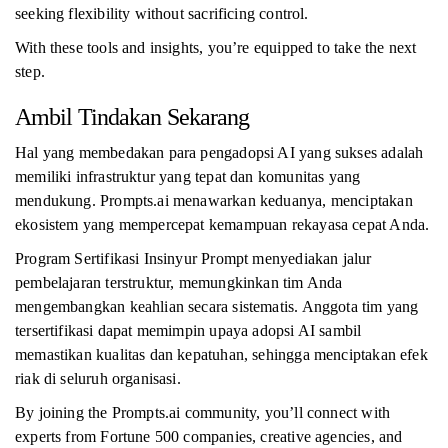
seeking flexibility without sacrificing control.
With these tools and insights, you’re equipped to take the next
step.
Ambil Tindakan Sekarang
Hal yang membedakan para pengadopsi AI yang sukses adalah
memiliki infrastruktur yang tepat dan komunitas yang
mendukung. Prompts.ai menawarkan keduanya, menciptakan
ekosistem yang mempercepat kemampuan rekayasa cepat Anda.
Program Sertifikasi Insinyur Prompt menyediakan jalur
pembelajaran terstruktur, memungkinkan tim Anda
mengembangkan keahlian secara sistematis. Anggota tim yang
tersertifikasi dapat memimpin upaya adopsi AI sambil
memastikan kualitas dan kepatuhan, sehingga menciptakan efek
riak di seluruh organisasi.
By joining the Prompts.ai community, you’ll connect with
experts from Fortune 500 companies, creative agencies, and