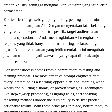
arahan khusus, sehingga menghasilkan keluaran yang jauh lebih
bermanfaat.
Konteks berfungsi sebagai penghubung penting antara tujuan
Anda dan kemampuan AI. Dengan menyertakan latar belakang
yang relevan - seperti industri spesifik, target audiens, atau
kendala operasional - Anda memungkinkan AI menghasilkan
respons yang tidak hanya akurat namun juga selaras dengan
tujuan Anda. Pemahaman yang lebih mendalam ini mengubah
jawaban umum menjadi wawasan yang dapat ditindaklanjuti
dan disesuaikan.
Consistent success comes from a commitment to testing and
refining prompts. The most effective prompt engineers treat
every interaction as a learning opportunity, documenting what
works and building a library of proven strategies. Techniques
like step-by-step prompting, assigning roles, and applying
reasoning methods unlock the AI’s ability to deliver precise,
actionable results. With these principles in place, you’re ready to