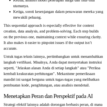
Kedua, analisis model penetapan harga dan fitur-fitur
utamanya.
Ketiga, soroti kesenjangan dalam penawaran mereka yang
mewakili peluang.
This sequential approach is especially effective for content
creation, data analysis, and problem-solving. Each step builds
on the previous one, maintaining context while ensuring clarity.
It also makes it easier to pinpoint issues if the output isn’t
accurate.
Untuk tugas teknis lainnya, pertimbangkan untuk menambahkan
langkah verifikasi. Misalnya, Anda dapat menyertakan instruksi
seperti, "Jelaskan alasan Anda di setiap langkah" atau "Periksa
kembali keakuratan perhitungan". Mekanisme pemeriksaan
mandiri ini sangat berguna untuk tugas-tugas yang melibatkan
pembuatan kode, penghitungan, atau analisis mendetail.
Menetapkan Peran dan Perspektif pada AI
Strategi efektif lainnya adalah dorongan berbasis peran, di mana