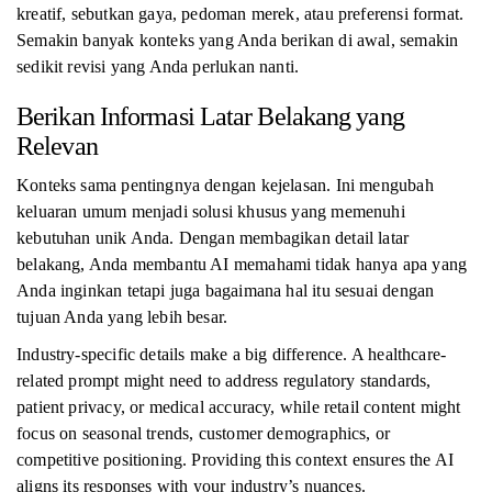
kreatif, sebutkan gaya, pedoman merek, atau preferensi format.
Semakin banyak konteks yang Anda berikan di awal, semakin
sedikit revisi yang Anda perlukan nanti.
Berikan Informasi Latar Belakang yang
Relevan
Konteks sama pentingnya dengan kejelasan. Ini mengubah
keluaran umum menjadi solusi khusus yang memenuhi
kebutuhan unik Anda. Dengan membagikan detail latar
belakang, Anda membantu AI memahami tidak hanya apa yang
Anda inginkan tetapi juga bagaimana hal itu sesuai dengan
tujuan Anda yang lebih besar.
Industry-specific details make a big difference. A healthcare-
related prompt might need to address regulatory standards,
patient privacy, or medical accuracy, while retail content might
focus on seasonal trends, customer demographics, or
competitive positioning. Providing this context ensures the AI
aligns its responses with your industry’s nuances.