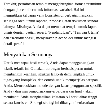
Terakhir, permintaan templat menggabungkan format terstruktur
dengan placeholder untuk informasi variabel. Hal ini
memastikan keluaran yang konsisten di berbagai masukan,
sehingga ideal untuk laporan, proposal, atau dokumen standar
lainnya. Misalnya, Anda dapat membuat templat untuk laporan
bisnis dengan bagian seperti "Pendahuluan", "Temuan Utama",
dan "Rekomendasi", menyisakan placeholder untuk mengisi
detail spesifik.
Menyatukan Semuanya
Untuk mencapai hasil terbaik, Anda dapat menggabungkan
teknik-teknik ini. Gunakan dorongan berbasis peran untuk
membangun keahlian, struktur langkah demi langkah untuk
tugas yang kompleks, dan contoh untuk memperjelas harapan
Anda. Mencocokkan metode dengan kasus penggunaan spesifik
Anda - dan menyempurnakannya berdasarkan hasil - akan
membantu Anda menghasilkan keluaran AI berkualitas tinggi
secara konsisten. Strategi-strategi ini dibangun berdasarkan