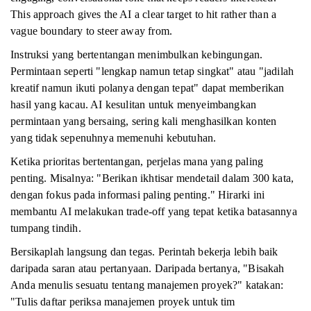
This approach gives the AI a clear target to hit rather than a
vague boundary to steer away from.
Instruksi yang bertentangan menimbulkan kebingungan.
Permintaan seperti "lengkap namun tetap singkat" atau "jadilah
kreatif namun ikuti polanya dengan tepat" dapat memberikan
hasil yang kacau. AI kesulitan untuk menyeimbangkan
permintaan yang bersaing, sering kali menghasilkan konten
yang tidak sepenuhnya memenuhi kebutuhan.
Ketika prioritas bertentangan, perjelas mana yang paling
penting. Misalnya: "Berikan ikhtisar mendetail dalam 300 kata,
dengan fokus pada informasi paling penting." Hirarki ini
membantu AI melakukan trade-off yang tepat ketika batasannya
tumpang tindih.
Bersikaplah langsung dan tegas. Perintah bekerja lebih baik
daripada saran atau pertanyaan. Daripada bertanya, "Bisakah
Anda menulis sesuatu tentang manajemen proyek?" katakan:
"Tulis daftar periksa manajemen proyek untuk tim