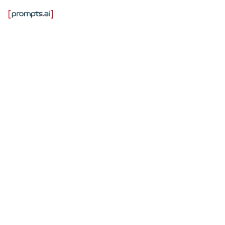
Panduan Utama
Untuk Menghasilkan
Anjuran Terbaik