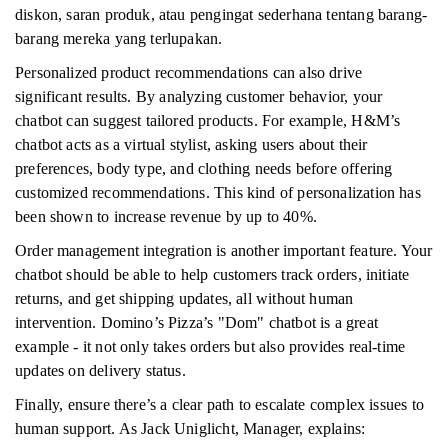
diskon, saran produk, atau pengingat sederhana tentang barang-
barang mereka yang terlupakan.
Personalized product recommendations can also drive
significant results. By analyzing customer behavior, your
chatbot can suggest tailored products. For example, H&M’s
chatbot acts as a virtual stylist, asking users about their
preferences, body type, and clothing needs before offering
customized recommendations. This kind of personalization has
been shown to increase revenue by up to 40%.
Order management integration is another important feature. Your
chatbot should be able to help customers track orders, initiate
returns, and get shipping updates, all without human
intervention. Domino’s Pizza’s "Dom" chatbot is a great
example - it not only takes orders but also provides real-time
updates on delivery status.
Finally, ensure there’s a clear path to escalate complex issues to
human support. As Jack Uniglicht, Manager, explains: