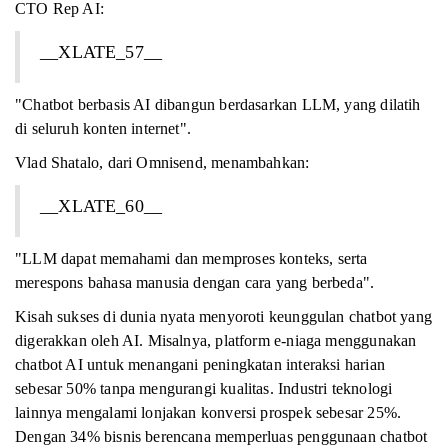
CTO Rep AI:
__XLATE_57__
"Chatbot berbasis AI dibangun berdasarkan LLM, yang dilatih
di seluruh konten internet".
Vlad Shatalo, dari Omnisend, menambahkan:
__XLATE_60__
"LLM dapat memahami dan memproses konteks, serta
merespons bahasa manusia dengan cara yang berbeda".
Kisah sukses di dunia nyata menyoroti keunggulan chatbot yang
digerakkan oleh AI. Misalnya, platform e-niaga menggunakan
chatbot AI untuk menangani peningkatan interaksi harian
sebesar 50% tanpa mengurangi kualitas. Industri teknologi
lainnya mengalami lonjakan konversi prospek sebesar 25%.
Dengan 34% bisnis berencana memperluas penggunaan chatbot