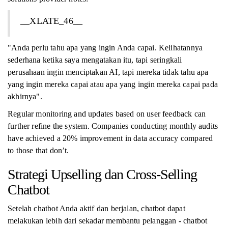
__XLATE_46__
"Anda perlu tahu apa yang ingin Anda capai. Kelihatannya
sederhana ketika saya mengatakan itu, tapi seringkali
perusahaan ingin menciptakan AI, tapi mereka tidak tahu apa
yang ingin mereka capai atau apa yang ingin mereka capai pada
akhirnya".
Regular monitoring and updates based on user feedback can
further refine the system. Companies conducting monthly audits
have achieved a 20% improvement in data accuracy compared
to those that don’t.
Strategi Upselling dan Cross-Selling
Chatbot
Setelah chatbot Anda aktif dan berjalan, chatbot dapat
melakukan lebih dari sekadar membantu pelanggan - chatbot