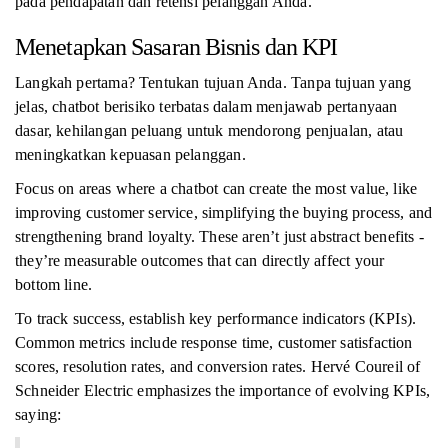
pada pendapatan dan retensi pelanggan Anda.
Menetapkan Sasaran Bisnis dan KPI
Langkah pertama? Tentukan tujuan Anda. Tanpa tujuan yang
jelas, chatbot berisiko terbatas dalam menjawab pertanyaan
dasar, kehilangan peluang untuk mendorong penjualan, atau
meningkatkan kepuasan pelanggan.
Focus on areas where a chatbot can create the most value, like
improving customer service, simplifying the buying process, and
strengthening brand loyalty. These aren’t just abstract benefits -
they’re measurable outcomes that can directly affect your
bottom line.
To track success, establish key performance indicators (KPIs).
Common metrics include response time, customer satisfaction
scores, resolution rates, and conversion rates. Hervé Coureil of
Schneider Electric emphasizes the importance of evolving KPIs,
saying: