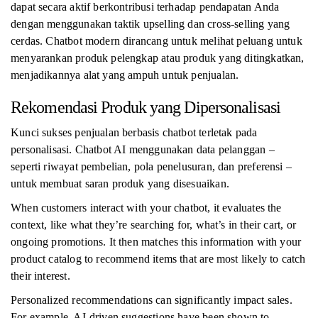
dapat secara aktif berkontribusi terhadap pendapatan Anda
dengan menggunakan taktik upselling dan cross-selling yang
cerdas. Chatbot modern dirancang untuk melihat peluang untuk
menyarankan produk pelengkap atau produk yang ditingkatkan,
menjadikannya alat yang ampuh untuk penjualan.
Rekomendasi Produk yang Dipersonalisasi
Kunci sukses penjualan berbasis chatbot terletak pada
personalisasi. Chatbot AI menggunakan data pelanggan –
seperti riwayat pembelian, pola penelusuran, dan preferensi –
untuk membuat saran produk yang disesuaikan.
When customers interact with your chatbot, it evaluates the
context, like what they’re searching for, what’s in their cart, or
ongoing promotions. It then matches this information with your
product catalog to recommend items that are most likely to catch
their interest.
Personalized recommendations can significantly impact sales.
For example, AI-driven suggestions have been shown to