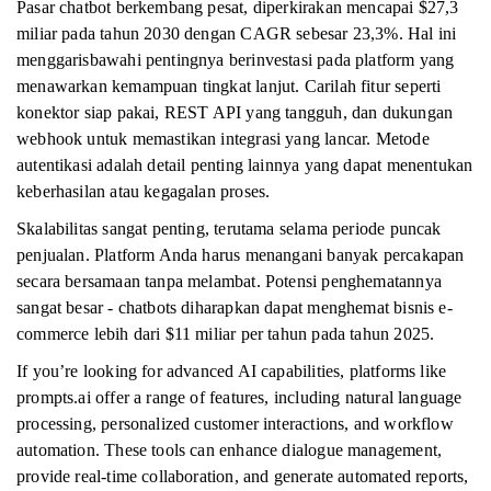
Pasar chatbot berkembang pesat, diperkirakan mencapai $27,3
miliar pada tahun 2030 dengan CAGR sebesar 23,3%. Hal ini
menggarisbawahi pentingnya berinvestasi pada platform yang
menawarkan kemampuan tingkat lanjut. Carilah fitur seperti
konektor siap pakai, REST API yang tangguh, dan dukungan
webhook untuk memastikan integrasi yang lancar. Metode
autentikasi adalah detail penting lainnya yang dapat menentukan
keberhasilan atau kegagalan proses.
Skalabilitas sangat penting, terutama selama periode puncak
penjualan. Platform Anda harus menangani banyak percakapan
secara bersamaan tanpa melambat. Potensi penghematannya
sangat besar - chatbots diharapkan dapat menghemat bisnis e-
commerce lebih dari $11 miliar per tahun pada tahun 2025.
If you’re looking for advanced AI capabilities, platforms like
prompts.ai offer a range of features, including natural language
processing, personalized customer interactions, and workflow
automation. These tools can enhance dialogue management,
provide real-time collaboration, and generate automated reports,