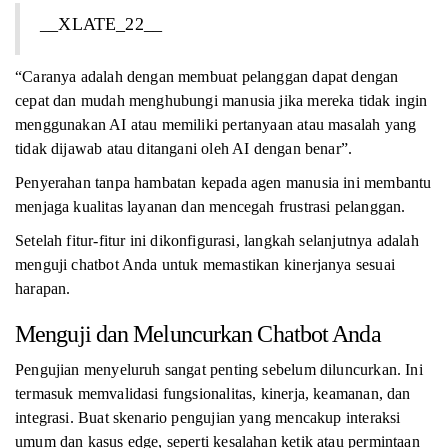
__XLATE_22__
“Caranya adalah dengan membuat pelanggan dapat dengan
cepat dan mudah menghubungi manusia jika mereka tidak ingin
menggunakan AI atau memiliki pertanyaan atau masalah yang
tidak dijawab atau ditangani oleh AI dengan benar”.
Penyerahan tanpa hambatan kepada agen manusia ini membantu
menjaga kualitas layanan dan mencegah frustrasi pelanggan.
Setelah fitur-fitur ini dikonfigurasi, langkah selanjutnya adalah
menguji chatbot Anda untuk memastikan kinerjanya sesuai
harapan.
Menguji dan Meluncurkan Chatbot Anda
Pengujian menyeluruh sangat penting sebelum diluncurkan. Ini
termasuk memvalidasi fungsionalitas, kinerja, keamanan, dan
integrasi. Buat skenario pengujian yang mencakup interaksi
umum dan kasus edge, seperti kesalahan ketik atau permintaan