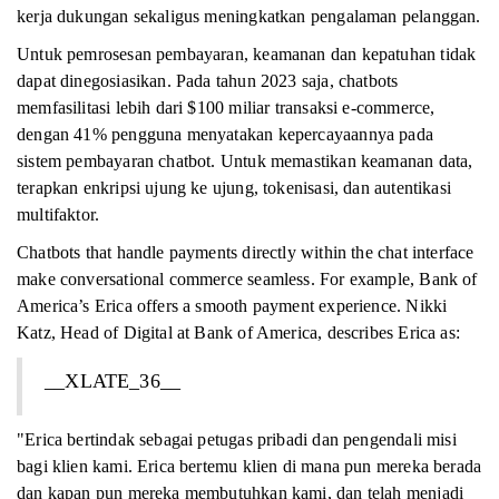
kerja dukungan sekaligus meningkatkan pengalaman pelanggan.
Untuk pemrosesan pembayaran, keamanan dan kepatuhan tidak
dapat dinegosiasikan. Pada tahun 2023 saja, chatbots
memfasilitasi lebih dari $100 miliar transaksi e-commerce,
dengan 41% pengguna menyatakan kepercayaannya pada
sistem pembayaran chatbot. Untuk memastikan keamanan data,
terapkan enkripsi ujung ke ujung, tokenisasi, dan autentikasi
multifaktor.
Chatbots that handle payments directly within the chat interface
make conversational commerce seamless. For example, Bank of
America’s Erica offers a smooth payment experience. Nikki
Katz, Head of Digital at Bank of America, describes Erica as:
__XLATE_36__
"Erica bertindak sebagai petugas pribadi dan pengendali misi
bagi klien kami. Erica bertemu klien di mana pun mereka berada
dan kapan pun mereka membutuhkan kami, dan telah menjadi