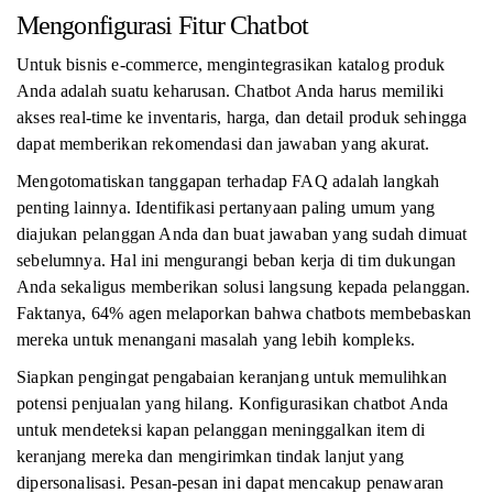
Mengonfigurasi Fitur Chatbot
Untuk bisnis e-commerce, mengintegrasikan katalog produk
Anda adalah suatu keharusan. Chatbot Anda harus memiliki
akses real-time ke inventaris, harga, dan detail produk sehingga
dapat memberikan rekomendasi dan jawaban yang akurat.
Mengotomatiskan tanggapan terhadap FAQ adalah langkah
penting lainnya. Identifikasi pertanyaan paling umum yang
diajukan pelanggan Anda dan buat jawaban yang sudah dimuat
sebelumnya. Hal ini mengurangi beban kerja di tim dukungan
Anda sekaligus memberikan solusi langsung kepada pelanggan.
Faktanya, 64% agen melaporkan bahwa chatbots membebaskan
mereka untuk menangani masalah yang lebih kompleks.
Siapkan pengingat pengabaian keranjang untuk memulihkan
potensi penjualan yang hilang. Konfigurasikan chatbot Anda
untuk mendeteksi kapan pelanggan meninggalkan item di
keranjang mereka dan mengirimkan tindak lanjut yang
dipersonalisasi. Pesan-pesan ini dapat mencakup penawaran