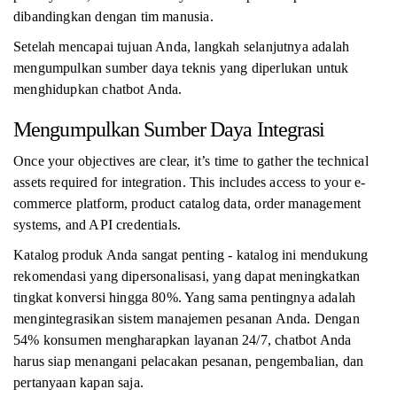
dibandingkan dengan tim manusia.
Setelah mencapai tujuan Anda, langkah selanjutnya adalah
mengumpulkan sumber daya teknis yang diperlukan untuk
menghidupkan chatbot Anda.
Mengumpulkan Sumber Daya Integrasi
Once your objectives are clear, it’s time to gather the technical
assets required for integration. This includes access to your e-
commerce platform, product catalog data, order management
systems, and API credentials.
Katalog produk Anda sangat penting - katalog ini mendukung
rekomendasi yang dipersonalisasi, yang dapat meningkatkan
tingkat konversi hingga 80%. Yang sama pentingnya adalah
mengintegrasikan sistem manajemen pesanan Anda. Dengan
54% konsumen mengharapkan layanan 24/7, chatbot Anda
harus siap menangani pelacakan pesanan, pengembalian, dan
pertanyaan kapan saja.