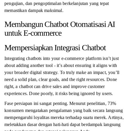
pengujian, dan pengoptimalan berkelanjutan yang tepat
memastikan dampak maksimal.
Membangun Chatbot Otomatisasi AI
untuk E-commerce
Mempersiapkan Integrasi Chatbot
Integrating chatbots into your e-commerce platform isn’t just
about adding another tool - it’s about ensuring it aligns with
your broader digital strategy. To truly make an impact, you’ll
need a solid plan, clear goals, and the right resources. Done
right, a chatbot can drive sales and improve customer
experiences. Done poorly, it risks being ignored by users.
Fase persiapan ini sangat penting. Menurut penelitian, 73%
konsumen mengatakan pengalaman yang baik secara langsung
mempengaruhi loyalitas mereka terhadap suatu merek. Artinya,
meletakkan dasar dengan hati-hati dapat berdampak langsung