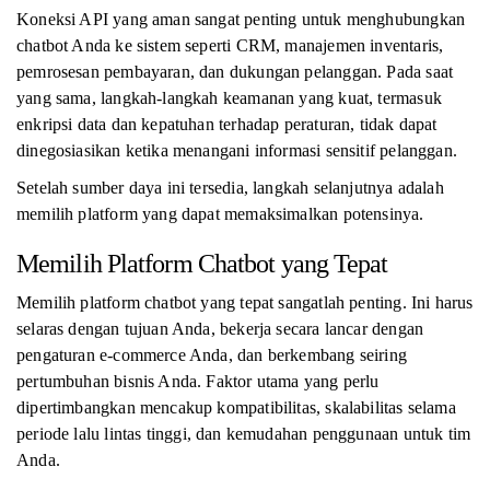
Koneksi API yang aman sangat penting untuk menghubungkan
chatbot Anda ke sistem seperti CRM, manajemen inventaris,
pemrosesan pembayaran, dan dukungan pelanggan. Pada saat
yang sama, langkah-langkah keamanan yang kuat, termasuk
enkripsi data dan kepatuhan terhadap peraturan, tidak dapat
dinegosiasikan ketika menangani informasi sensitif pelanggan.
Setelah sumber daya ini tersedia, langkah selanjutnya adalah
memilih platform yang dapat memaksimalkan potensinya.
Memilih Platform Chatbot yang Tepat
Memilih platform chatbot yang tepat sangatlah penting. Ini harus
selaras dengan tujuan Anda, bekerja secara lancar dengan
pengaturan e-commerce Anda, dan berkembang seiring
pertumbuhan bisnis Anda. Faktor utama yang perlu
dipertimbangkan mencakup kompatibilitas, skalabilitas selama
periode lalu lintas tinggi, dan kemudahan penggunaan untuk tim
Anda.