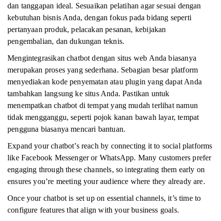
dan tanggapan ideal. Sesuaikan pelatihan agar sesuai dengan
kebutuhan bisnis Anda, dengan fokus pada bidang seperti
pertanyaan produk, pelacakan pesanan, kebijakan
pengembalian, dan dukungan teknis.
Mengintegrasikan chatbot dengan situs web Anda biasanya
merupakan proses yang sederhana. Sebagian besar platform
menyediakan kode penyematan atau plugin yang dapat Anda
tambahkan langsung ke situs Anda. Pastikan untuk
menempatkan chatbot di tempat yang mudah terlihat namun
tidak mengganggu, seperti pojok kanan bawah layar, tempat
pengguna biasanya mencari bantuan.
Expand your chatbot’s reach by connecting it to social platforms
like Facebook Messenger or WhatsApp. Many customers prefer
engaging through these channels, so integrating them early on
ensures you’re meeting your audience where they already are.
Once your chatbot is set up on essential channels, it’s time to
configure features that align with your business goals.