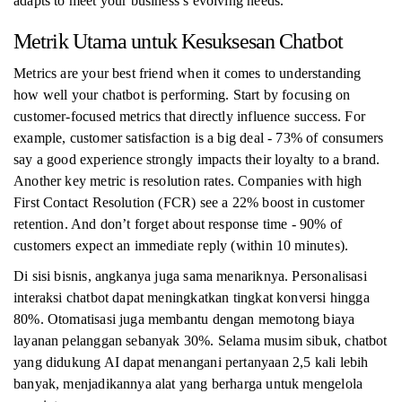
adapts to meet your business’s evolving needs.
Metrik Utama untuk Kesuksesan Chatbot
Metrics are your best friend when it comes to understanding
how well your chatbot is performing. Start by focusing on
customer-focused metrics that directly influence success. For
example, customer satisfaction is a big deal - 73% of consumers
say a good experience strongly impacts their loyalty to a brand.
Another key metric is resolution rates. Companies with high
First Contact Resolution (FCR) see a 22% boost in customer
retention. And don’t forget about response time - 90% of
customers expect an immediate reply (within 10 minutes).
Di sisi bisnis, angkanya juga sama menariknya. Personalisasi
interaksi chatbot dapat meningkatkan tingkat konversi hingga
80%. Otomatisasi juga membantu dengan memotong biaya
layanan pelanggan sebanyak 30%. Selama musim sibuk, chatbot
yang didukung AI dapat menangani pertanyaan 2,5 kali lebih
banyak, menjadikannya alat yang berharga untuk mengelola