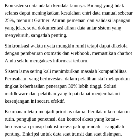
Konsistensi data adalah kendala lainnya. Bidang yang tidak
selaras dapat meningkatkan kesalahan entri data manual sebesar
25%, menurut Gartner. Aturan pemetaan dan validasi lapangan
yang jelas, serta dokumentasi aliran data antar sistem yang
menyeluruh, sangatlah penting.
Sinkronisasi waktu nyata mungkin rumit tetapi dapat dikelola
dengan pembaruan otomatis dan webhook, memastikan chatbot
Anda selalu mengakses informasi terbaru.
Sistem lama sering kali menimbulkan masalah kompatibilitas.
Perusahaan yang berinvestasi dalam pelatihan staf melaporkan
tingkat keberhasilan penerapan 30% lebih tinggi. Solusi
middleware dan pelatihan yang tepat dapat menjembatani
kesenjangan ini secara efektif.
Keamanan tetap menjadi prioritas utama. Penilaian kerentanan
rutin, pengujian penetrasi, dan kontrol akses yang ketat –
berdasarkan prinsip hak istimewa paling rendah – sangatlah
penting. Enkripsi untuk data saat transit dan saat disimpan,