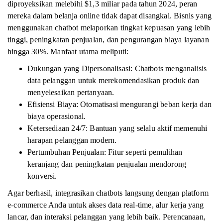
diproyeksikan melebihi $1,3 miliar pada tahun 2024, peran
mereka dalam belanja online tidak dapat disangkal. Bisnis yang
menggunakan chatbot melaporkan tingkat kepuasan yang lebih
tinggi, peningkatan penjualan, dan pengurangan biaya layanan
hingga 30%. Manfaat utama meliputi:
Dukungan yang Dipersonalisasi: Chatbots menganalisis
data pelanggan untuk merekomendasikan produk dan
menyelesaikan pertanyaan.
Efisiensi Biaya: Otomatisasi mengurangi beban kerja dan
biaya operasional.
Ketersediaan 24/7: Bantuan yang selalu aktif memenuhi
harapan pelanggan modern.
Pertumbuhan Penjualan: Fitur seperti pemulihan
keranjang dan peningkatan penjualan mendorong
konversi.
Agar berhasil, integrasikan chatbots langsung dengan platform
e-commerce Anda untuk akses data real-time, alur kerja yang
lancar, dan interaksi pelanggan yang lebih baik. Perencanaan,