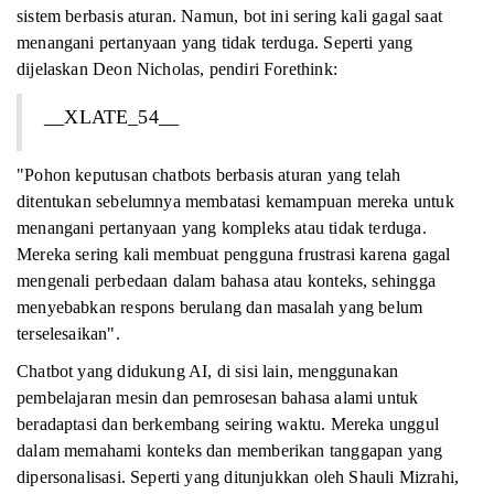
sistem berbasis aturan. Namun, bot ini sering kali gagal saat
menangani pertanyaan yang tidak terduga. Seperti yang
dijelaskan Deon Nicholas, pendiri Forethink:
__XLATE_54__
"Pohon keputusan chatbots berbasis aturan yang telah
ditentukan sebelumnya membatasi kemampuan mereka untuk
menangani pertanyaan yang kompleks atau tidak terduga.
Mereka sering kali membuat pengguna frustrasi karena gagal
mengenali perbedaan dalam bahasa atau konteks, sehingga
menyebabkan respons berulang dan masalah yang belum
terselesaikan".
Chatbot yang didukung AI, di sisi lain, menggunakan
pembelajaran mesin dan pemrosesan bahasa alami untuk
beradaptasi dan berkembang seiring waktu. Mereka unggul
dalam memahami konteks dan memberikan tanggapan yang
dipersonalisasi. Seperti yang ditunjukkan oleh Shauli Mizrahi,