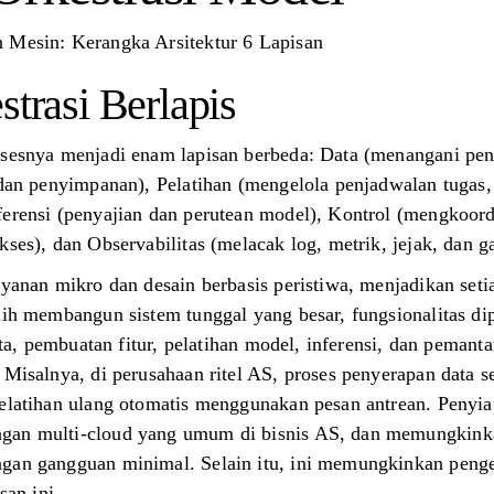
 Mesin: Kerangka Arsitektur 6 Lapisan
strasi Berlapis
osesnya menjadi enam lapisan berbeda: Data (menangani peny
a dan penyimpanan), Pelatihan (mengelola penjadwalan tugas,
ferensi (penyajian dan perutean model), Kontrol (mengkoo
kses), dan Observabilitas (melacak log, metrik, jejak, dan g
ayanan mikro dan desain berbasis peristiwa, menjadikan seti
alih membangun sistem tunggal yang besar, fungsionalitas d
data, pembuatan fitur, pelatihan model, inferensi, dan peman
. Misalnya, di perusahaan ritel AS, proses penyerapan dat
pelatihan ulang otomatis menggunakan pesan antrean. Penyi
ngan multi-cloud yang umum di bisnis AS, dan memungkink
gan gangguan minimal. Selain itu, ini memungkinkan penge
san ini.