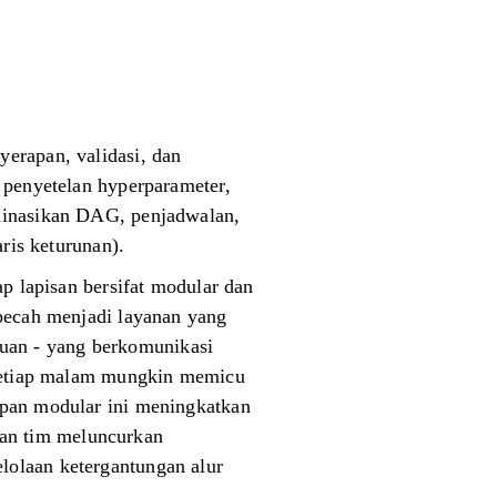
erapan, validasi, dan
 penyetelan hyperparameter,
rdinasikan DAG, penjadwalan,
aris keturunan).
ap lapisan bersifat modular dan
ipecah menjadi layanan yang
tauan - yang berkomunikasi
a setiap malam mungkin memicu
apan modular ini meningkatkan
an tim meluncurkan
lolaan ketergantungan alur