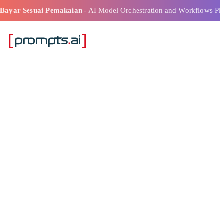
Bayar Sesuai Pemakaian
- AI Model Orchestration and Workflows P
Orkestrasi Pem
Mesin Praktik 