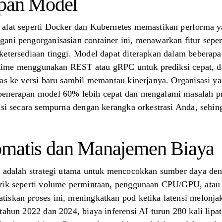
apan Model
alat seperti Docker dan Kubernetes memastikan performa ya
ani pengorganisasian container ini, menawarkan fitur sepe
etersediaan tinggi. Model dapat diterapkan dalam beberapa 
l-time menggunakan REST atau gRPC untuk prediksi cepat, da
tas ke versi baru sambil memantau kinerjanya. Organisasi
penerapan model 60% lebih cepat dan mengalami masalah pr
rasi secara sempurna dengan kerangka orkestrasi Anda, sehi
omatis dan Manajemen Biaya
al adalah strategi utama untuk mencocokkan sumber daya de
trik seperti volume permintaan, penggunaan CPU/GPU, atau 
iskan proses ini, meningkatkan pod ketika latensi melonj
tahun 2022 dan 2024, biaya inferensi AI turun 280 kali lipa