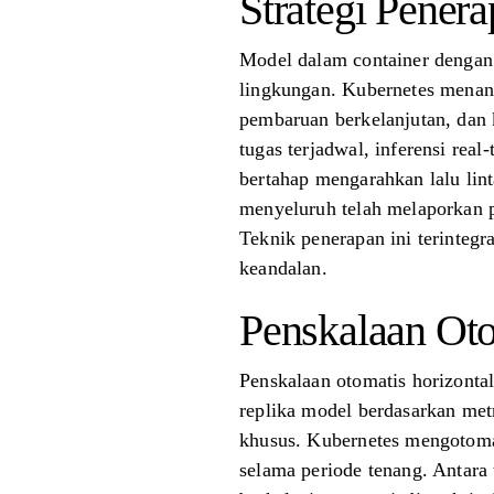
Strategi Pener
Model dalam container dengan 
lingkungan. Kubernetes menang
pembaruan berkelanjutan, dan k
tugas terjadwal, inferensi rea
bertahap mengarahkan lalu lin
menyeluruh telah melaporkan 
Teknik penerapan ini terinteg
keandalan.
Penskalaan Ot
Penskalaan otomatis horizont
replika model berdasarkan me
khusus. Kubernetes mengotomat
selama periode tenang. Antara 