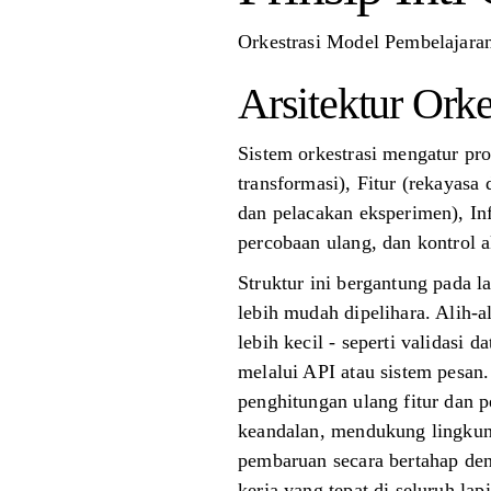
Orkestrasi Model Pembelajaran
Arsitektur Orke
Sistem orkestrasi mengatur pr
transformasi), Fitur (rekayas
dan pelacakan eksperimen), In
percobaan ulang, dan kontrol a
Struktur ini bergantung pada l
lebih mudah dipelihara. Alih-
lebih kecil - seperti validasi 
melalui API atau sistem pesan
penghitungan ulang fitur dan 
keandalan, mendukung lingku
pembaruan secara bertahap den
kerja yang tepat di seluruh lapi