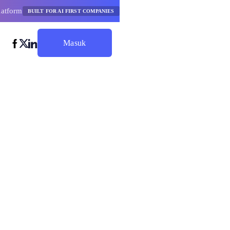
latform
BUILT FOR AI FIRST COMPANIES
Masuk
Mulai Hemat
belajaran
Terbaik