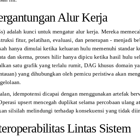
rgantungan Alur Kerja
) adalah kunci untuk mengatur alur kerja. Mereka memecah 
truksi fitur, pelatihan, evaluasi, dan penerapan - menjadi b
ah hanya dimulai ketika keluaran hulu memenuhi standar kua
 dan skema, proses hilir hanya dipicu ketika hasil hulu se
lkan satu grafik yang terlalu rumit, DAG khusus domain yan
mantauan) yang dihubungkan oleh pemicu peristiwa akan meng
elolaan.
lan, idempotensi dicapai dengan menggunakan artefak berve
 Operasi upsert mencegah duplikat selama percobaan ulang a
kan silsilah melindungi terhadap konsekuensi yang tidak dii
eroperabilitas Lintas Sistem