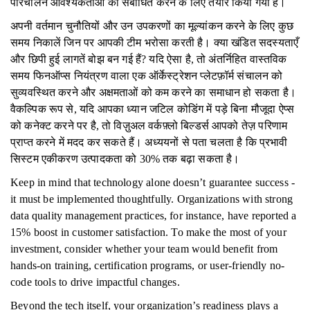
परिचालन आवश्यकताओं को संबोधित करने के लिए तैयार किया गया है।
अपनी वर्तमान चुनौतियों और उन उपकरणों का मूल्यांकन करने के लिए कुछ
समय निकालें जिन पर आपकी टीम भरोसा करती है। क्या खंडित सदस्यताएँ
और छिपी हुई लागतें बोझ बन गई हैं? यदि ऐसा है, तो अंतर्निहित वास्तविक
समय फिनऑप्स नियंत्रण वाला एक ऑर्केस्ट्रेशन प्लेटफ़ॉर्म संचालन को
सुव्यवस्थित करने और अक्षमताओं को कम करने का समाधान हो सकता है।
वैकल्पिक रूप से, यदि आपका ध्यान जटिल कोडिंग में पड़े बिना मौजूदा ऐप्स
को कनेक्ट करने पर है, तो विज़ुअल वर्कफ़्लो बिल्डर्स आपको तेज़ परिणाम
प्राप्त करने में मदद कर सकते हैं। अध्ययनों से पता चलता है कि प्रभावी
सिस्टम एकीकरण उत्पादकता को 30% तक बढ़ा सकता है।
Keep in mind that technology alone doesn’t guarantee success -
it must be implemented thoughtfully. Organizations with strong
data quality management practices, for instance, have reported a
15% boost in customer satisfaction. To make the most of your
investment, consider whether your team would benefit from
hands-on training, certification programs, or user-friendly no-
code tools to drive impactful changes.
Beyond the tech itself, your organization’s readiness plays a