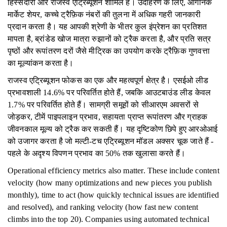
हिस्सेदारी और राजस्व एट्रिब्यूशन शामिल हैं। उदाहरण के लिए, ऑर्गेनिक
मार्केट शेयर, कच्चे ट्रैफ़िक नंबरों की तुलना में अधिक गहरी जानकारी
प्रदान करता है। यह आपकी श्रेणी के भीतर कुल इंप्रेशन का प्रतिशत
मापता है, ब्रांडेड खोज मात्रा रुझानों को ट्रैक करता है, और प्रति सत्र
पृष्ठों और रूपांतरण दरों जैसे मीट्रिक का उपयोग करके ट्रैफ़िक गुणवत्ता
का मूल्यांकन करता है।
राजस्व एट्रिब्यूशन फोकस का एक और महत्वपूर्ण क्षेत्र है। एसईओ लीड
प्रभावशाली 14.6% पर परिवर्तित होते हैं, जबकि आउटबाउंड लीड केवल
1.7% पर परिवर्तित होते हैं। सामग्री समूहों को सीआरएम अवसरों से
जोड़कर, टीमें पाइपलाइन प्रभाव, सहायता प्राप्त रूपांतरण और ग्राहक
जीवनकाल मूल्य को ट्रैक कर सकती हैं। यह दृष्टिकोण छिपे हुए आरओआई
को उजागर करता है जो मल्टी-टच एट्रिब्यूशन मॉडल अक्सर चूक जाते हैं -
पहले के अदृश्य विपणन प्रभाव का 50% तक खुलासा करते हैं।
Operational efficiency metrics also matter. These include content
velocity (how many optimizations and new pieces you publish
monthly), time to act (how quickly technical issues are identified
and resolved), and ranking velocity (how fast new content
climbs into the top 20). Companies using automated technical