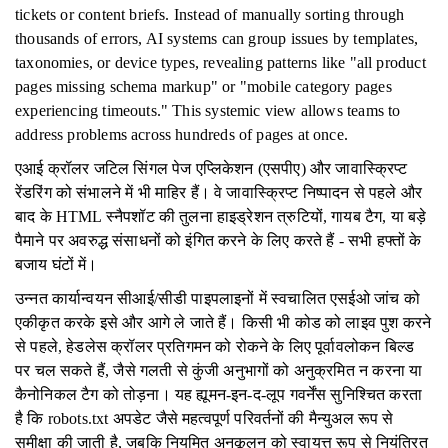
tickets or content briefs. Instead of manually sorting through
thousands of errors, AI systems can group issues by templates,
taxonomies, or device types, revealing patterns like "all product
pages missing schema markup" or "mobile category pages
experiencing timeouts." This systemic view allows teams to
address problems across hundreds of pages at once.
एआई क्रॉलर जटिल सिंगल पेज एप्लिकेशन (एसपीए) और जावास्क्रिप्ट
रेंडरिंग को संभालने में भी माहिर हैं। वे जावास्क्रिप्ट निष्पादन से पहले और
बाद के HTML स्नैपशॉट की तुलना हाइड्रेशन त्रुटियों, गायब टैग, या बड़े
पैमाने पर अवरुद्ध संसाधनों को इंगित करने के लिए करते हैं - सभी हफ्तों के
बजाय घंटों में।
उन्नत कार्यान्वयन सीआई/सीडी पाइपलाइनों में स्वचालित एसईओ जांच को
एकीकृत करके इसे और आगे ले जाते हैं। किसी भी कोड को लाइव पुश करने
से पहले, हेडलेस क्रॉलर प्रतिगमन को रोकने के लिए पूर्वावलोकन बिल्ड
पर चल सकते हैं, जैसे गलती से कुंजी अनुभागों को अनुक्रमित न करना या
कैनोनिकल टैग को तोड़ना। यह ह्यूमन-इन-द-लूप गवर्नेंस सुनिश्चित करता
है कि robots.txt अपडेट जैसे महत्वपूर्ण परिवर्तनों की मैन्युअल रूप से
समीक्षा की जाती है, जबकि नियमित अनुकूलन को स्वायत्त रूप से नियंत्रित