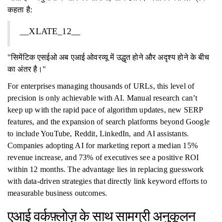
कहता है:
__XLATE_12__
"सिमेंटिक एसईओ अब एआई ओवरव्यू में उद्धृत होने और अदृश्य होने के बीच
का अंतर है।"
For enterprises managing thousands of URLs, this level of
precision is only achievable with AI. Manual research can’t
keep up with the rapid pace of algorithm updates, new SERP
features, and the expansion of search platforms beyond Google
to include YouTube, Reddit, LinkedIn, and AI assistants.
Companies adopting AI for marketing report a median 15%
revenue increase, and 73% of executives see a positive ROI
within 12 months. The advantage lies in replacing guesswork
with data-driven strategies that directly link keyword efforts to
measurable business outcomes.
एआई वर्कफ़्लोज़ के साथ सामग्री अनुकूलन