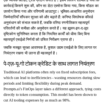
एक व्यापक ऑडिट ट्रेल प्रदान करता है। इसमें विवरण शामिल हैं जैसे कि
कार्रवाई किसने शुरू की, कौन सा डेटा एक्सेस किया गया, किस मॉडल का
उपयोग किया गया और परिणामी आउटपुट। भूमिका-आधारित अनुमोदन
जिम्मेदारियाँ सौंपकर सुरक्षा को और बढ़ाते हैं: कनिष्ठ विश्लेषक कीवर्ड
अनुसंधान को संभाल सकते हैं, जबकि वरिष्ठ रणनीतिकार महत्वपूर्ण
परिवर्तनों की समीक्षा और अनुमोदन करते हैं। यह ह्यूमन-इन-द-लूप
दृष्टिकोण सुनिश्चित करता है कि नियमित कार्यों को धीमा किए बिना
महत्वपूर्ण एसईओ निर्णयों को उचित निरीक्षण प्राप्त हो।
जबकि मजबूत सुरक्षा आवश्यक है, कुशल उद्यम एसईओ के लिए लागत पर
नियंत्रण रखना भी उतना ही महत्वपूर्ण है।
पे-एज़-यू-गो टोकन क्रेडिट के साथ लागत नियंत्रण
Traditional AI platforms often rely on fixed subscription fees,
which can lead to inefficiencies - wasting resources during slow
periods and limiting flexibility during peak demand.
Prompts.ai’s FinOps layer takes a different approach, tying costs
directly to token consumption. This model has been shown to
cut AI tooling expenses by as much as 98%.