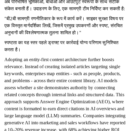
अब परिभाषित भूमिकाओं, बाधाओं और आउटपुट स्वरूपों के साथ सटीक
संकेत बनाती हैं। उदाहरण के लिए, एक सामग्री टीम निर्दिष्ट कर सकती है:
"बी2बी सामग्री रणनीतिकार के रूप में कार्य करें। साइबर सुरक्षा विषय पर
एक विस्तृत मार्गदर्शिका लिखें, जिसमें प्रमुख उपकरणों और स्पष्ट, संरचित
अनुभागों की विश्लेषणात्मक तुलना शामिल हो।"
स्पष्टता का यह स्तर पहले ड्राफ्ट पर कार्रवाई योग्य परिणाम सुनिश्चित
करता है।
Adopting an entity-first content architecture further boosts
relevance. Instead of creating isolated articles targeting single
keywords, enterprises map entities - such as people, products,
and problems - across their entire content library. AI models
assess whether a site demonstrates authority by connecting
related concepts through internal links and structured data. This
approach supports Answer Engine Optimization (AEO), where
content is formatted to earn direct citations in AI overviews and
large language model (LLM) summaries. Companies integrating
generative AI into marketing and sales workflows have reported
a 10–20% revenue increase, with 68% achieving higher ROI