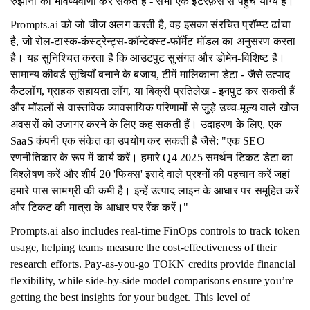
रुझानों की भविष्यवाणी कर सकते हैं - सभी एक इंटरफ़ेस से पहुंच योग्य हैं।
Prompts.ai को जो चीज अलग करती है, वह इसका संरचित प्रॉम्प्ट ढांचा
है, जो रोल-टास्क-कंस्ट्रेन्ट्स-कॉन्टेक्स्ट-फॉर्मेट मॉडल का अनुसरण करता
है। यह सुनिश्चित करता है कि आउटपुट सुसंगत और डोमेन-विशिष्ट हैं।
सामान्य कीवर्ड सूचियाँ बनाने के बजाय, टीमें मालिकाना डेटा - जैसे उत्पाद
कैटलॉग, ग्राहक सहायता लॉग, या बिक्री प्रतिलेख - इनपुट कर सकती हैं
और मॉडलों से वास्तविक व्यावसायिक परिणामों से जुड़े उच्च-मूल्य वाले खोज
अवसरों को उजागर करने के लिए कह सकती हैं। उदाहरण के लिए, एक
SaaS कंपनी एक संकेत का उपयोग कर सकती है जैसे: "एक SEO
रणनीतिकार के रूप में कार्य करें। हमारे Q4 2025 समर्थन टिकट डेटा का
विश्लेषण करें और शीर्ष 20 'फिक्स' इरादे वाले प्रश्नों की पहचान करें जहां
हमारे पास सामग्री की कमी है। इन्हें उत्पाद लाइन के आधार पर समूहित करें
और टिकट की मात्रा के आधार पर रैंक करें।"
Prompts.ai also includes real-time FinOps controls to track token
usage, helping teams measure the cost-effectiveness of their
research efforts. Pay-as-you-go TOKN credits provide financial
flexibility, while side-by-side model comparisons ensure you’re
getting the best insights for your budget. This level of