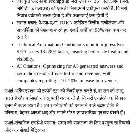
एकीकृत प्लेटफार्म: Prompts.ai जैसे उपकरण 35+ एलएलएम (जैसे,
जीपीटी-5, क्लाउड) को एक ही सिस्टम में एकीकृत करते हैं, जिससे
निर्बाध वर्कफ़्लो सक्षम होता है और अक्षमताएं कम होती हैं।
लागत बचत: पे-एज़-यू-गो TOKN क्रेडिट वित्तीय लचीलेपन और
पारदर्शिता की पेशकश करते हुए एआई खर्चों को 98% तक कम कर
देता है।
Technical Automation: Continuous monitoring resolves
SEO issues 18–28% faster, ensuring better site health and
visibility.
AI Citations: Optimizing for AI-generated answers and
zero-click results drives traffic and revenue, with
companies reporting a 10–20% increase in revenue.
एआई ऑर्केस्ट्रेशन प्लेटफॉर्म टूल को केंद्रीकृत करते हैं, शासन को लागू
करते हैं और वर्कफ़्लो को सुव्यवस्थित करते हैं, जिससे एसईओ एक विकास
इंजन में बदल जाता है। इन रणनीतियों को अपनाने वाले उद्यम तेजी से
परिणाम, बेहतर आरओआई और मापने योग्य व्यावसायिक प्रभाव देखते हैं।
एआई-संचालित एसईओ प्रभाव: उद्यम की सफलता के लिए प्रमुख सांख्यिकी
और आरओआई मेट्रिक्स