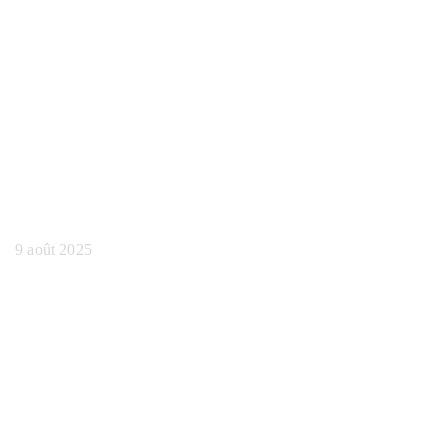
de sorties génératives
Ai Llm qui
fonctionnent
réellement
9 août 2025