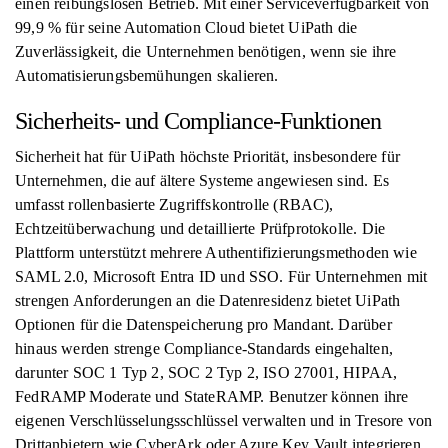
einen reibungslosen Betrieb. Mit einer Serviceverfügbarkeit von
99,9 % für seine Automation Cloud bietet UiPath die
Zuverlässigkeit, die Unternehmen benötigen, wenn sie ihre
Automatisierungsbemühungen skalieren.
Sicherheits- und Compliance-Funktionen
Sicherheit hat für UiPath höchste Priorität, insbesondere für
Unternehmen, die auf ältere Systeme angewiesen sind. Es
umfasst rollenbasierte Zugriffskontrolle (RBAC),
Echtzeitüberwachung und detaillierte Prüfprotokolle. Die
Plattform unterstützt mehrere Authentifizierungsmethoden wie
SAML 2.0, Microsoft Entra ID und SSO. Für Unternehmen mit
strengen Anforderungen an die Datenresidenz bietet UiPath
Optionen für die Datenspeicherung pro Mandant. Darüber
hinaus werden strenge Compliance-Standards eingehalten,
darunter SOC 1 Typ 2, SOC 2 Typ 2, ISO 27001, HIPAA,
FedRAMP Moderate und StateRAMP. Benutzer können ihre
eigenen Verschlüsselungsschlüssel verwalten und in Tresore von
Drittanbietern wie CyberArk oder Azure Key Vault integrieren.