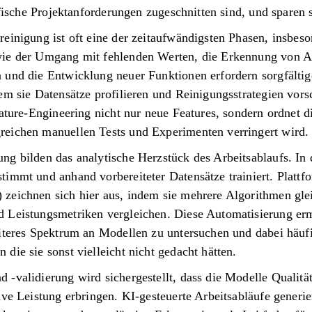
zifische Projektanforderungen zugeschnitten sind, und sparen
einigung ist oft eine der zeitaufwändigsten Phasen, insbes
wie der Umgang mit fehlenden Werten, die Erkennung von Au
 und die Entwicklung neuer Funktionen erfordern sorgfälti
em sie Datensätze profilieren und Reinigungsstrategien vors
eature-Engineering nicht nur neue Features, sondern ordnet d
eichen manuellen Tests und Experimenten verringert wird.
ng bilden das analytische Herzstück des Arbeitsablaufs. In
immt und anhand vorbereiteter Datensätze trainiert. Plattfo
zeichnen sich hier aus, indem sie mehrere Algorithmen gleic
 Leistungsmetriken vergleichen. Diese Automatisierung erm
iteres Spektrum an Modellen zu untersuchen und dabei häufi
die sie sonst vielleicht nicht gedacht hätten.
-validierung wird sichergestellt, dass die Modelle Qualitä
ive Leistung erbringen. KI-gesteuerte Arbeitsabläufe generier