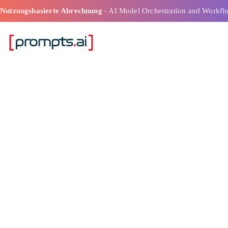
Nutzungsbasierte Abrechnung
- AI Model Orchestration and Workfl
Top-KI-Workfl
Datenwissensch