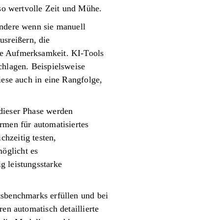
 so wertvolle Zeit und Mühe.
ondere wenn sie manuell
sreißern, die
ge Aufmerksamkeit. KI-Tools
chlagen. Beispielsweise
iese auch in eine Rangfolge,
 dieser Phase werden
rmen für automatisiertes
hzeitig testen,
öglicht es
g leistungsstarke
tsbenchmarks erfüllen und bei
en automatisch detaillierte