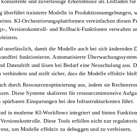
konsistente und zuverlässige Erkenntnisse als Leitfaden fü
überführt trainierte Modelle in Produktionsumgebungen, w
eiten. KI-Orchestrierungsplattformen vereinfachen diesen P
gs-, Versionskontroll- und Rollback-Funktionen verwalten u
rleisten.
unerlässlich, damit die Modelle auch bei sich ändernden 
andfrei funktionieren. Automatisierte Überwachungssystem
d Datendrift und lösen bei Bedarf eine Neuschulung aus. Di
verhindern und stellt sicher, dass die Modelle effektiv blei
uch durch Ressourcenoptimierung aus, indem sie Rechenres
ssen. Diese Systeme skalieren für ressourcenintensive Auf
u spürbaren Einsparungen bei den Infrastrukturkosten führt.
nd in moderne KI-Workflows integriert und bieten Funktio
ersionskontrolle. Diese Tools erfüllen nicht nur regulator
arenz, um Modelle effektiv zu debuggen und zu verfeinern.