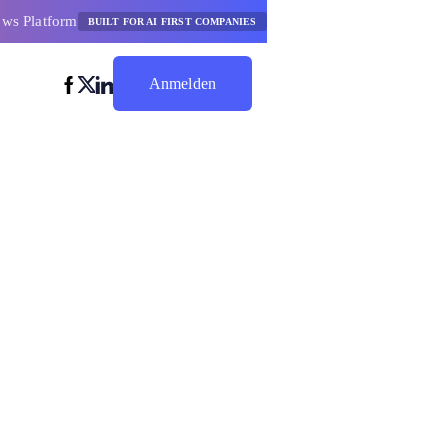
ows Platform
BUILT FOR AI FIRST COMPANIES
Anmelden
Jetzt Sparen
ows für
aftler