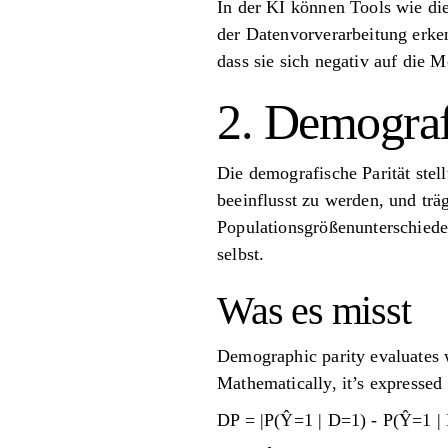
In der KI können Tools wie di
der Datenvorverarbeitung erke
dass sie sich negativ auf die 
2. Demograf
Die demografische Parität stel
beeinflusst zu werden, und trä
Populationsgrößenunterschiede
selbst.
Was es misst
Demographic parity evaluates w
Mathematically, it’s expressed 
DP = |P(Ŷ=1 | D=1) - P(Ŷ=1 |