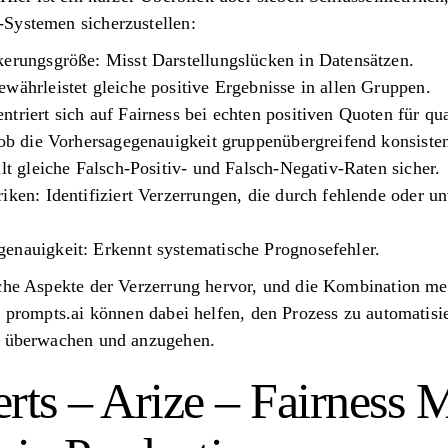
Systemen sicherzustellen:
kerungsgröße: Misst Darstellungslücken in Datensätzen.
währleistet gleiche positive Ergebnisse in allen Gruppen.
triert sich auf Fairness bei echten positiven Quoten für qua
 ob die Vorhersagegenauigkeit gruppenübergreifend konsistent
llt gleiche Falsch-Positiv- und Falsch-Negativ-Raten sicher.
iken: Identifiziert Verzerrungen, die durch fehlende oder u
enauigkeit: Erkennt systematische Prognosefehler.
iche Aspekte der Verzerrung hervor, und die Kombination meh
e prompts.ai können dabei helfen, den Prozess zu automatisi
zu überwachen und anzugehen.
ts – Arize – Fairness M