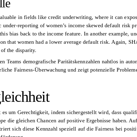
le
uable in fields like credit underwriting, where it can expos
c under-reporting of women’s income skewed default risk pr
is bias back to the income feature. In another example, un
sion that women had a lower average default risk. Again, SHA
of the disparity.
n Teams demografische Paritätskennzahlen nahtlos in automa
rliche Fairness-Überwachung und zeigt potenzielle Probleme 
leichheit
 es um Gerechtigkeit, indem sichergestellt wird, dass quali
pe die gleichen Chancen auf positive Ergebnisse haben. A
iert sich diese Kennzahl speziell auf die Fairness bei posit