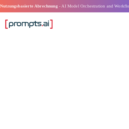
Nutzungsbasierte Abrechnung
- AI Model Orchestration and Workfl
Die 7 wichtigs
Metriken zur 