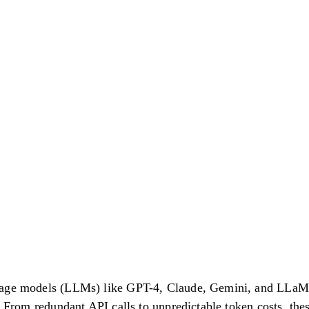
uage models (LLMs) like GPT-4, Claude, Gemini, and LLaM
. From redundant API calls to unpredictable token costs, thes