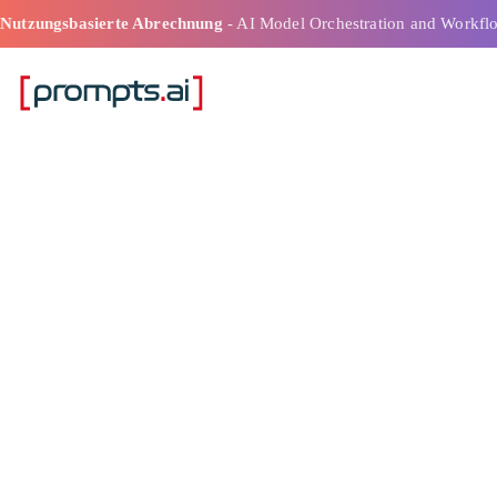
Nutzungsbasierte Abrechnung
- AI Model Orchestration and Workfl
Die effizientes
Tool-Plattform