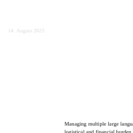
mehrere LLMs
14. August 2025
Managing multiple large lang
logistical and financial burden