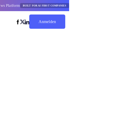
ows Platform
BUILT FOR AI FIRST COMPANIES
Anmelden
Jetzt Sparen
ten KI-
en für