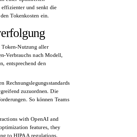
effizienter und senkt die
 den Tokenkosten ein.
erfolgung
e Token-Nutzung aller
ken-Verbrauchs nach Modell,
n, entsprechend den
hen Rechnungslegungsstandards
rgreifend zuzuordnen. Die
fforderungen. So können Teams
eractions with OpenAI and
optimization features, they
ing to HIPAA regulations.