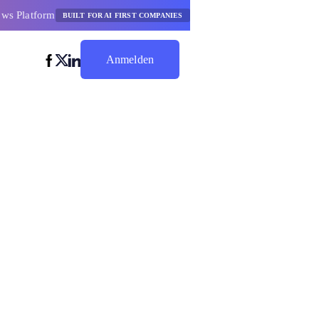
ows Platform
BUILT FOR AI FIRST COMPANIES
Anmelden
Jetzt Sparen
ti-Llm-
en