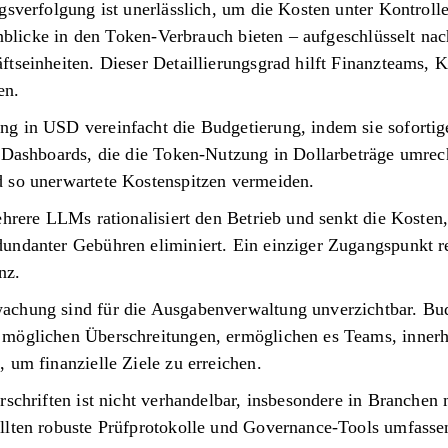
gsverfolgung ist unerlässlich, um die Kosten unter Kontroll
Einblicke in den Token-Verbrauch bieten – aufgeschlüsselt na
tseinheiten. Dieser Detaillierungsgrad hilft Finanzteams, Ko
en.
g in USD vereinfacht die Budgetierung, indem sie soforti
n Dashboards, die die Token-Nutzung in Dollarbeträge umre
 so unerwartete Kostenspitzen vermeiden.
ehrere LLMs rationalisiert den Betrieb und senkt die Kosten
undanter Gebühren eliminiert. Ein einziger Zugangspunkt r
nz.
achung sind für die Ausgabenverwaltung unverzichtbar. Bud
möglichen Überschreitungen, ermöglichen es Teams, innerh
 um finanzielle Ziele zu erreichen.
rschriften ist nicht verhandelbar, insbesondere in Branchen
llten robuste Prüfprotokolle und Governance-Tools umfasse