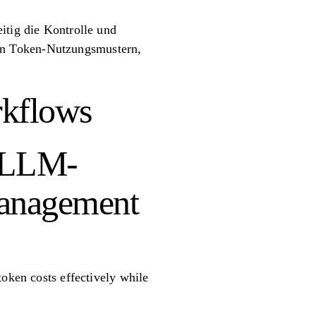
itig die Kontrolle und
en Token-Nutzungsmustern,
kflows
i-LLM-
management
token costs effectively while