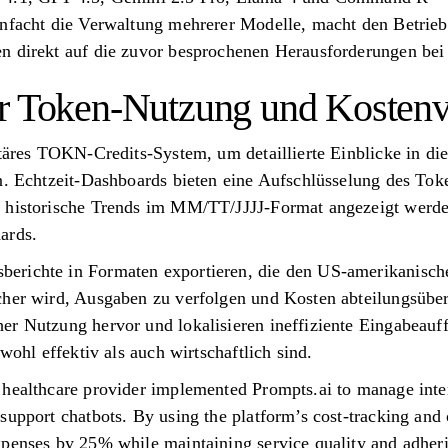
nfacht die Verwaltung mehrerer Modelle, macht den Betrieb 
n direkt auf die zuvor besprochenen Herausforderungen bei
er Token-Nutzung und Kostenv
etäres TOKN-Credits-System, um detaillierte Einblicke in di
en. Echtzeit-Dashboards bieten eine Aufschlüsselung des To
d historische Trends im MM/TT/JJJJ-Format angezeigt werde
ards.
erichte in Formaten exportieren, die den US-amerikanisc
cher wird, Ausgaben zu verfolgen und Kosten abteilungsübe
er Nutzung hervor und lokalisieren ineffiziente Eingabeau
owohl effektiv als auch wirtschaftlich sind.
 healthcare provider implemented Prompts.ai to manage int
support chatbots. By using the platform’s cost-tracking and 
xpenses by 25% while maintaining service quality and adher