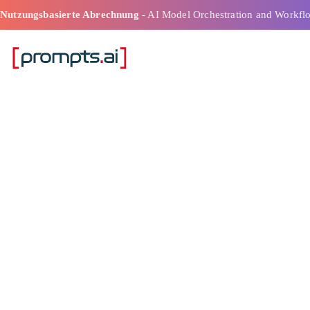
Nutzungsbasierte Abrechnung
- AI Model Orchestration and Workfl
Kosten für Mul
Plattform-Tok