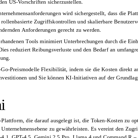
en US-Vorschriften sicherzustellen.
Unternehmensanforderungen wird sichergestellt, dass die Pl
ollenbasierte Zugriffskontrollen und skalierbare Benutzerv
ndernden Anforderungen gerecht zu werden.
vorhandenen Tools minimiert Unterbrechungen durch die Ein
. Dies reduziert Reibungsverluste und den Bedarf an umfang
rung.
Go-Preismodelle Flexibilität, indem sie die Kosten direkt 
nvestitionen und Sie können KI-Initiativen auf der Grundla
i
Plattform, die darauf ausgelegt ist, die Token-Kosten zu op
 Unternehmensebene zu gewährleisten. Es vereint den Zugrif
-4.1, GPT-4.5, Gemini 2.5 Pro, Llama 4 und Command R – i