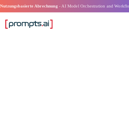
Nutzungsbasierte Abrechnung
- AI Model Orchestration and Workfl
Verwalten Sie 
Workflows, oh