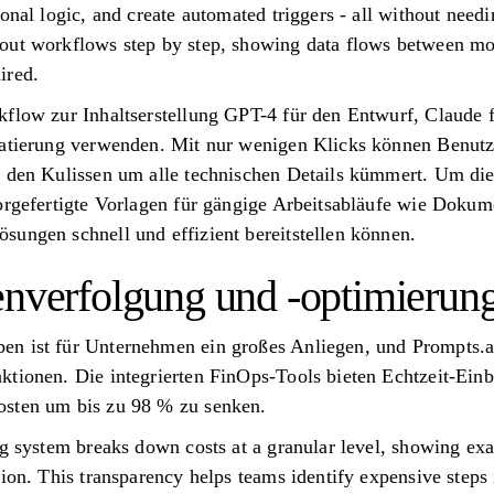
onal logic, and create automated triggers - all without needi
out workflows step by step, showing data flows between mo
ired.
kflow zur Inhaltserstellung GPT-4 für den Entwurf, Claude 
matierung verwenden. Mit nur wenigen Klicks können Benutz
r den Kulissen um alle technischen Details kümmert. Um die
vorgefertigte Vorlagen für gängige Arbeitsabläufe wie Doku
ungen schnell und effizient bereitstellen können.
enverfolgung und -optimierun
n ist für Unternehmen ein großes Anliegen, und Prompts.ai
ktionen. Die integrierten FinOps-Tools bieten Echtzeit-Ein
osten um bis zu 98 % zu senken.
ng system breaks down costs at a granular level, showing ex
tion. This transparency helps teams identify expensive steps