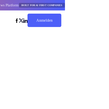
ows Platform
BUILT FOR AI FIRST COMPANIES
Anmelden
Jetzt Sparen
KI-
ne Code zu