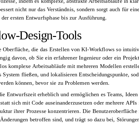
rozesse, indem es komplexe, abstrakte Arbeitsabläufe in klar
ssert nicht nur das Verständnis, sondern sorgt auch für ei
n der ersten Entwurfsphase bis zur Ausführung.
low-Design-Tools
he Oberfläche, die das Erstellen von KI-Workflows so intuiti
gig davon, ob Sie ein erfahrener Ingenieur oder ein Projek
los komplexe Arbeitsabläufe mit mehreren Modellen erstelle
 System fließen, und lokalisieren Entscheidungspunkte, sod
werden können, bevor sie zu Problemen werden.
e Entwurfszeit erheblich und ermöglichen es Teams, Ideen s
statt sich mit Code auseinanderzusetzen oder mehrere APIs 
uktur ihrer Prozesse konzentrieren. Die Benutzeroberfläche 
nderungen betroffen sind, und trägt so dazu bei, Störunge
.