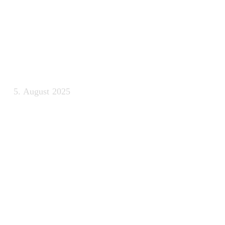
schreiben oder 
Kontrolle zu ve
5. August 2025