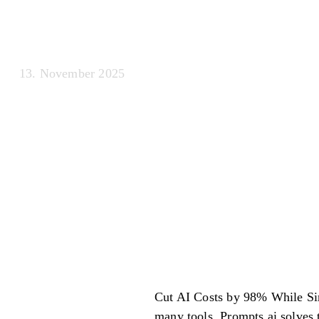
Workflows
13. November 2025
Cut AI Costs by 98% While Si
many tools. Prompts.ai solves 