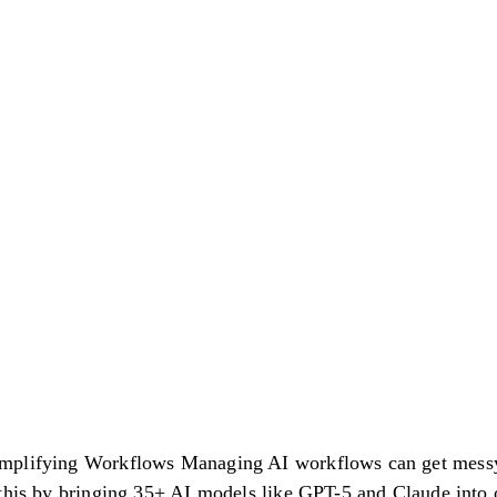
mplifying Workflows Managing AI workflows can get messy
this by bringing 35+ AI models like GPT-5 and Claude into 