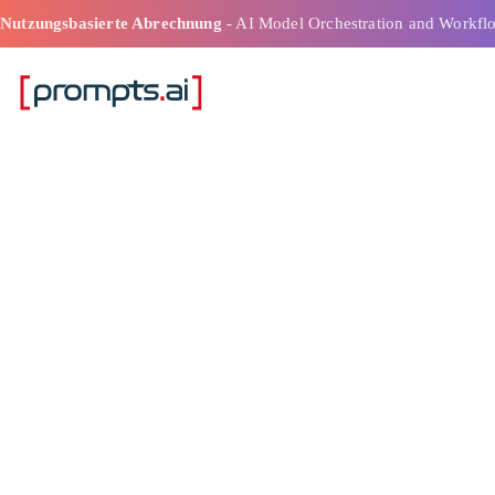
Nutzungsbasierte Abrechnung
- AI Model Orchestration and Workfl
Bestes Tool zu
Verwaltung vo