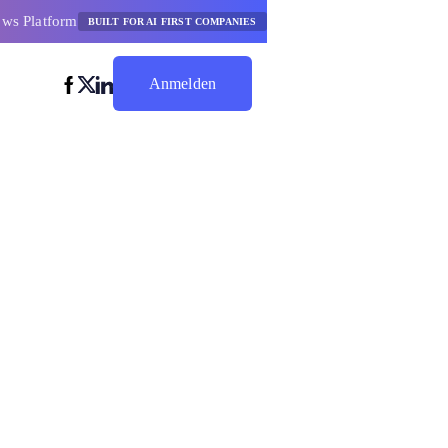
ows Platform
BUILT FOR AI FIRST COMPANIES
Anmelden
Jetzt Sparen
r
n KI-