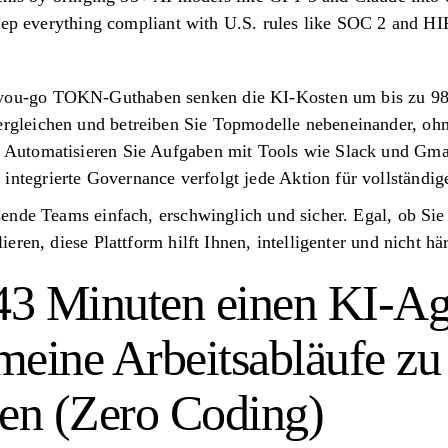
keep everything compliant with U.S. rules like SOC 2 and H
-you-go TOKN-Guthaben senken die KI-Kosten um bis zu 9
Vergleichen und betreiben Sie Topmodelle nebeneinander, ohn
e: Automatisieren Sie Aufgaben mit Tools wie Slack und Gmai
integrierte Governance verfolgt jede Aktion für vollständig
ende Teams einfach, erschwinglich und sicher. Egal, ob Si
ren, diese Plattform hilft Ihnen, intelligenter und nicht här
 43 Minuten einen KI-A
 meine Arbeitsabläufe zu
ren (Zero Coding)