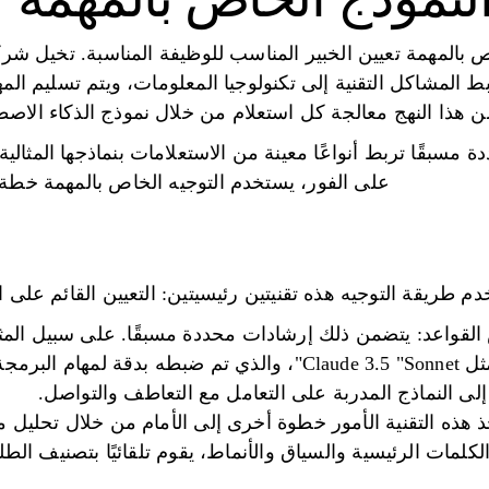
 بالمهمة تعيين الخبير المناسب للوظيفة المناسبة. تخيل شركة
ط المشاكل التقنية إلى تكنولوجيا المعلومات، ويتم تسليم المه
 هذا النهج معالجة كل استعلام من خلال نموذج الذكاء الاصطن
ة مسبقًا تربط أنواعًا معينة من الاستعلامات بنماذجها المثال
على الفور، يستخدم التوجيه الخاص بالمهمة خطة 
م طريقة التوجيه هذه تقنيتين رئيسيتين: التعيين القائم على ا
قواعد: يتضمن ذلك إرشادات محددة مسبقًا. على سبيل المثا
البرمجة دائمًا إلى نموذج مثل Claude 3.5 "Sonnet"، والذي تم ضبطه 
لى النماذج المدربة على التعامل مع التعاطف والتواصل.
ذ هذه التقنية الأمور خطوة أخرى إلى الأمام من خلال تحليل 
لمات الرئيسية والسياق والأنماط، يقوم تلقائيًا بتصنيف الطل