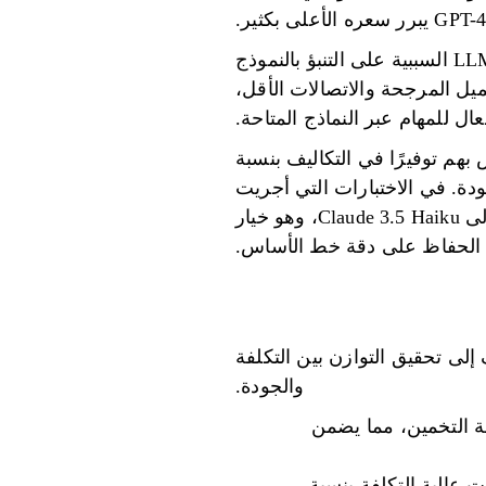
تساعد التقنيات المتقدمة مثل تحليل المصفوفات، والتصنيف القائم على BERT، ومصنفات LLM السببية على التنبؤ بالنموذج
ل المرجحة والاتصالات الأقل،
عال للمهام عبر النماذج المتاحة.
مليًا لهذا المفهوم. حقق نظام Bedrock Intelligent Prompt Routing الخاص بهم توفيرًا في التكاليف بنسبة
ادًا مثل عائلة Anthropic، دون التضحية بالجودة. في الاختبارات التي أجريت
باستخدام مجموعات بيانات الجيل المعزز للاسترجاع، قام النظام بتوجيه 87% من المطالبات إلى Claude 3.5 Haiku، وهو خيار
 الحفاظ على دقة خط الأساس.
إلى تحقيق التوازن بين التكلفة
والجودة.
ة التخمين، مما يضمن
 95% من أداء GPT-4 مع تقليل المكالمات عالية التكلفة بنسبة