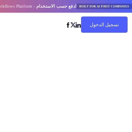
ادفع حسب الاستخدام
- AI Model Orchestration and Workflows Platform
BUILT FOR AI FIRST COMPANIES
تسجيل الدخول
ابدأ في التوفير
مهمة محددة مقا
النموذج القائم ع