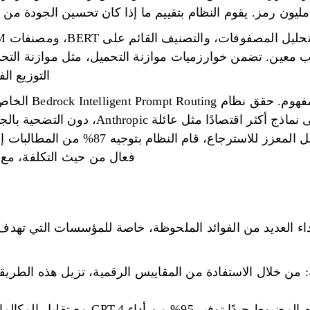
رمز. يقوم النظام بتقييم ما إذا كان تحسين الجودة من GPT-4 يبرر سعره الأعلى بكثير.
معين. تضمن خوارزميات موازنة التحميل، مثل موازنة التحمي
التوزيع الف
تقدم أمازون مثالاً ع
60% من خلال توجيه المهام إلى نماذج أكثر اقتص
فعال من حيث التكلفة، مع
أداء العديد من الفوائد الملحوظة، خاصة للمؤسسات التي تهدف 
من خلال الاستفادة من المقاييس الرقمية، تزيل هذه الطريق
كفاءة التكلفة: يمكن للنظام المضبوط جيدًا توفير