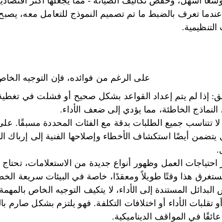
وسعًا أسهل، وخفض تكاليف الصيانة - مما يجعلها أكثر اقتصاد
 عندما تعرف بالضبط ما تم تصميم النموذج للتعامل معه، يصبح
التنظيمية.
على الرغم من فوائده، فإن التوجيه الخاص
قيق: إذا لم يتم إعداد القواعد بشكل صحيح أو فشلت في تغطية
 النماذج الخاطئة، مما يؤدي إلى ضعف الأداء.
ا تتناسب جميع الطلبات بدقة مع الفئات المحددة مسبقًا. على
 يتضمن أيضًا استكشاف الأخطاء وإصلاحها الفنية إلى إرباك ال
.
 احتياجات العمل وظهور أنواع جديدة من الاستعلامات، تحتاج ق
تغرق هذا وقتًا طويلاً ومعقدًا، خاصة في البيئات سريعة الخ
بدائل المستندة إلى الأداء، لا يتكيف التوجيه الخاص بالمهمة
 تقلبات الأداء أو اختلافات التكلفة. فهو يلتزم بشكل صارم بال
ئقًا في المواقف الديناميكية.