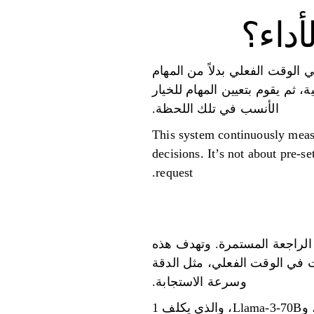
أداء؟
 في الوقت الفعلي بدلاً من المهام
 ثم يقوم بتعيين المهام للخيار
الأنسب في تلك اللحظة.
This system continuously measu
decisions. It’s not about pre-
request.
ة الراجعة المستمرة. وتهدف هذه
ات في الوقت الفعلي، مثل الدقة
وسرعة الاستجابة.
على سبيل المثال، ضع في اعتبارك فرق التكلفة بين GPT-4، بسعر 60 دولارًا لكل مليون رمز، وLlama-3-70B، والذي يكلف 1