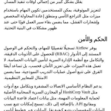
يقلل بشكل كبير من إجمالي أوقات تنفيذ المسار.
لتعزيز الموثوقية، يمكن للمستخدمين تكوين المهام باستخدام
ميزات مثل التراجع الأسي ومنطق إعادة المحاولة المخصص
وإشعارات الفشل، مما يضمن بقاء سير العمل قويًا حتى عند
ظهور مشكلات في البنية التحتية.
الحكم والأمن
يوفر Airflow تسجيلًا تفصيليًا للمهام، والتحكم في الوصول
المستند إلى الأدوار (RBAC) للحصول على الأذونات الدقيقة،
والتكامل مع أنظمة الإدارة السرية لتأمين البيانات الحساسة. لا
تعمل هذه الميزات على تعزيز الأمان فحسب، بل تساعد أيضًا
الفرق على تتبع أصول عمليات التدريب النموذجية، مما يضمن
الامتثال للمعايير التنظيمية.
يدعم النظام الأساسي الاتصالات المشفرة ويتكامل مع أدوات
مثل HashiCorp Vault أو المخازن السرية السحابية الأصلية
لحماية المعلومات المهمة، مثل بيانات اعتماد قاعدة البيانات
ومفاتيح API. بالإضافة إلى ذلك، تسمح إمكانات تتبع نسب
البيانات للمؤسسات بتتبع كيفية نقل البيانات عبر خطوط أنابيب