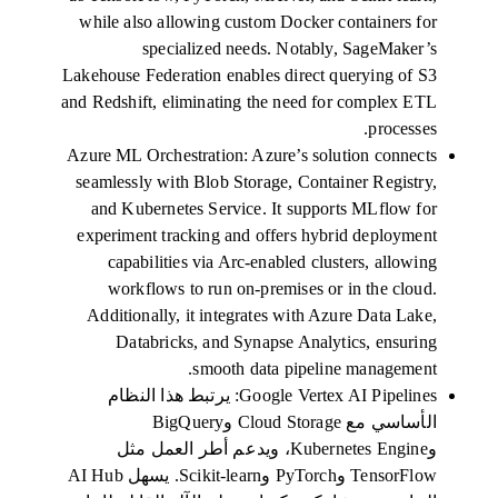
while also allowing custom Docker containers for
specialized needs. Notably, SageMaker’s
Lakehouse Federation enables direct querying of S3
and Redshift, eliminating the need for complex ETL
processes.
Azure ML Orchestration: Azure’s solution connects
seamlessly with Blob Storage, Container Registry,
and Kubernetes Service. It supports MLflow for
experiment tracking and offers hybrid deployment
capabilities via Arc-enabled clusters, allowing
workflows to run on-premises or in the cloud.
Additionally, it integrates with Azure Data Lake,
Databricks, and Synapse Analytics, ensuring
smooth data pipeline management.
Google Vertex AI Pipelines: يرتبط هذا النظام
الأساسي مع Cloud Storage وBigQuery
وKubernetes Engine، ويدعم أطر العمل مثل
TensorFlow وPyTorch وScikit-learn. يسهل AI Hub