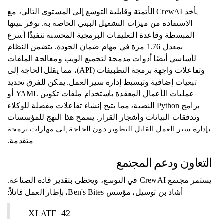
يأخذ CrewAI الأتمتة وقابلية التوسع إلى المستوى التالي، مع
الاستفادة من ميزات التشغيل البيني الخاصة به. توفر بنيتها
المبسطة وقاعدة التعليمات البرمجية المحسنة تنفيذًا أسرع
بمعدل 1.76 مرة في مهام ضمان الجودة. يتضمن النظام
الأساسي أيضًا أدوات مدمجة لتجميع الويب ومعالجة الملفات
وتفاعلات واجهة برمجة التطبيقات (API)، مما يقلل الحاجة إلى
تبعيات إضافية وتبسيط إدارة سير العمل. يمكن للفرق تحديد
عمليات الأعمال المعقدة باستخدام ملفات تكوين YAML أو
برامج Python النصية، مما يتيح إنشاء تفاعلات مفصلة للوكلاء
وتدفقات البيانات وأشجار القرار. يسمح هذا النهج للمؤسسات
بإدارة سير العمل القابل للتطوير دون الحاجة إلى مهارات برمجة
متقدمة.
التعاون ودعم المجتمع
يستمر مجتمع CrewAI في التوسع، ويحظى بتقدير قادة الصناعة.
أشاد بن توسيل، مؤسس Ben's Bites، بإطار العمل قائلاً:
__XLATE_42__