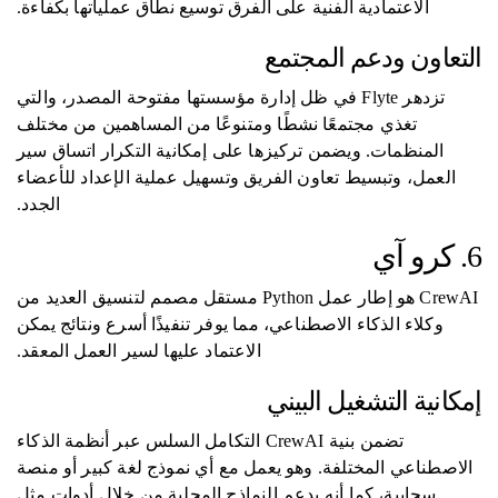
الاعتمادية الفنية على الفرق توسيع نطاق عملياتها بكفاءة.
التعاون ودعم المجتمع
تزدهر Flyte في ظل إدارة مؤسستها مفتوحة المصدر، والتي
تغذي مجتمعًا نشطًا ومتنوعًا من المساهمين من مختلف
المنظمات. ويضمن تركيزها على إمكانية التكرار اتساق سير
العمل، وتبسيط تعاون الفريق وتسهيل عملية الإعداد للأعضاء
الجدد.
6. كرو آي
CrewAI هو إطار عمل Python مستقل مصمم لتنسيق العديد من
وكلاء الذكاء الاصطناعي، مما يوفر تنفيذًا أسرع ونتائج يمكن
الاعتماد عليها لسير العمل المعقد.
إمكانية التشغيل البيني
تضمن بنية CrewAI التكامل السلس عبر أنظمة الذكاء
الاصطناعي المختلفة. وهو يعمل مع أي نموذج لغة كبير أو منصة
سحابية، كما أنه يدعم النماذج المحلية من خلال أدوات مثل