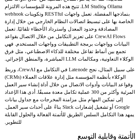
Ollama وLM Studio. تتيح هذه المرونة للمؤسسات الالتزام
بنماذجها المفضلة. تعمل واجهات RESTful وتكوينات webhook
الخاصة بها على تبسيط اتصالات النظام الخارجي من خلال إدارة
المصادقة وحدود المعدل واسترداد الأخطاء تلقائيًا. تعمل
CrewAI Flows على تعزيز التكامل من خلال الاتصال بقواعد
البيانات وواجهات برمجة التطبيقات وواجهات المستخدم. فهي
تجمع بين أنماط تفاعل مختلفة للذكاء الاصطناعي، مثل فرق
الوكلاء التعاونية، ومكالمات LLM المباشرة، والمنطق الإجرائي.
على سبيل المثال، نجح Latenode في التكامل مع CrewAI، وربط
الوكلاء بأنظمة المؤسسة مثل إدارة علاقات العملاء (CRMs)
وقواعد البيانات وأدوات الاتصال من خلال أداة إنشاء سير العمل
المرئية وأكثر من 300 عملية تكامل معدة مسبقًا. أدى هذا الإعداد
إلى تمكين المهام مثل مزامنة المخرجات مع جداول بيانات
Google أو تشغيل إشعارات Slack بناءً على أحداث سير العمل.
يمهد هذا التكامل السلس الطريق للأتمتة الفعالة والحلول القابلة
للتطوير.
الأتمتة وقابلية التوسع