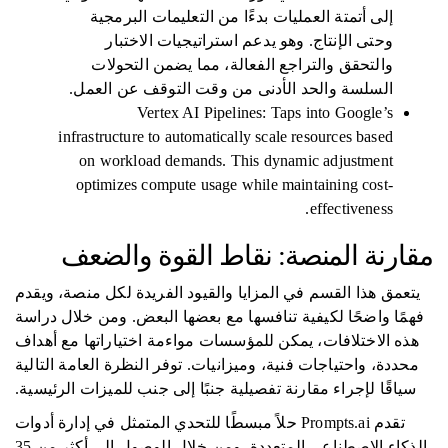
إلى أتمتة العمليات بدءًا من التعليمات البرمجية
وحتى الإنتاج. وهو يدعم استراتيجيات الاختبار
والتحقق والتراجع الفعالة، مما يضمن التحولات
السلسة والحد الأدنى من وقت التوقف عن العمل.
Vertex AI Pipelines: Taps into Google’s
infrastructure to automatically scale resources based
on workload demands. This dynamic adjustment
optimizes compute usage while maintaining cost-
effectiveness.
مقارنة المنصة: نقاط القوة والضعف
يتعمق هذا القسم في المزايا والقيود الفريدة لكل منصة، ويقدم
فهمًا واضحًا لكيفية تنافسها مع بعضها البعض. ومن خلال دراسة
هذه الاختلافات، يمكن للمؤسسات مواءمة اختياراتها مع أهداف
محددة، واحتياجات فنية، وميزانيات. توفر النظرة العامة التالية
سياقًا لإجراء مقارنة تفصيلية جنبًا إلى جنب للميزات الرئيسية.
تقدم Prompts.ai حلاً مبسطًا للتحدي المتمثل في إدارة أدوات
الذكاء الاصطناعي المتعددة. ومن خلال الوصول إلى أكثر من 35