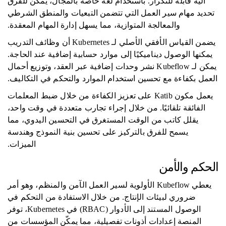
آلية قابلة للتكرار. باستخدام لغة خاصة بالمجال، يمكن للفرق
تحديد مهام سير العمل التي تتضمن التبعيات والمنطق الشرطي
والمعالجة المتوازية، مما يسهل إدارة المهام المعقدة.
يضمن القياس الأفقي الأصلي لـ Kubernetes أن وظائف التدريب
يمكنها الوصول ديناميكيًا إلى موارد حسابية إضافية عند الحاجة.
يمكن لـ Kubeflow نشر وحدات إضافية عبر العقد، وتوزيع أحمال
العمل بكفاءة مع تحسين استخدام الموارد والتحكم في التكاليف.
يعمل مكون Katib على تعزيز الكفاءة من خلال ضبط المعلمات
الفائقة تلقائيًا. من خلال إجراء تجارب متعددة في وقت واحد،
يقلل كاتب من الوقت المستغرق في التحسين اليدوي، مما
يسمح للفرق بالتركيز على تحسين بنية النموذج وهندسة
الميزات.
الحكم والأمن
يعطي Kubeflow الأولوية لسير العمل الآمن والمنظم، وهو أمر
ضروري لبيئات الإنتاج. من خلال الاستفادة من التحكم في
الوصول المستند إلى الأدوار (RBAC) في Kubernetes، توفر
المنصة إعدادات أذونات تفصيلية، مما يمكّن المؤسسات من