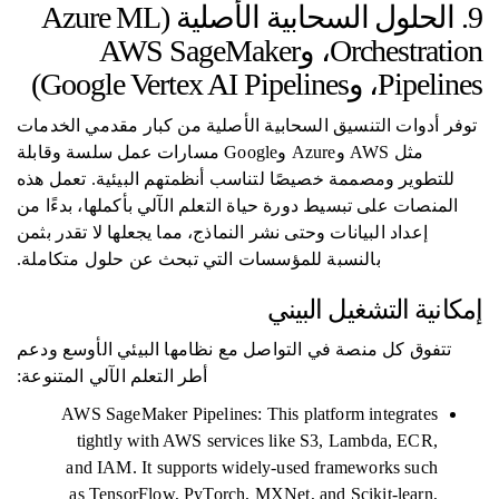
9. الحلول السحابية الأصلية (Azure ML
Orchestration، وAWS SageMaker
Pipelines، وGoogle Vertex AI Pipelines)
توفر أدوات التنسيق السحابية الأصلية من كبار مقدمي الخدمات
مثل AWS وAzure وGoogle مسارات عمل سلسة وقابلة
للتطوير ومصممة خصيصًا لتناسب أنظمتهم البيئية. تعمل هذه
المنصات على تبسيط دورة حياة التعلم الآلي بأكملها، بدءًا من
إعداد البيانات وحتى نشر النماذج، مما يجعلها لا تقدر بثمن
بالنسبة للمؤسسات التي تبحث عن حلول متكاملة.
إمكانية التشغيل البيني
تتفوق كل منصة في التواصل مع نظامها البيئي الأوسع ودعم
أطر التعلم الآلي المتنوعة:
AWS SageMaker Pipelines: This platform integrates
tightly with AWS services like S3, Lambda, ECR,
and IAM. It supports widely-used frameworks such
as TensorFlow, PyTorch, MXNet, and Scikit-learn,