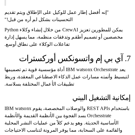
"إنه أفضل إطار عمل للوكيل على الإطلاق ويتم تقديم
التحسينات بشكل لم أره من قبل!"
يمكن للمطورين تعزيز CrewAI من خلال إنشاء وكلاء Python
مخصصين أو تصميم أطقم وتدفقات منظمة، مما يسهل إدارة
تفاعلات الوكلاء على نطاق أوسع.
7. آي بي إم واتسونكس أوركسترات
يعد IBM watsonx Orchesstrate أداة مؤسسية قوية تم تصميمها
لتبسيط وأتمته مسارات عمل الذكاء الاصطناعي المعقدة، وربط
تطبيقات الأعمال المختلفة بسلاسة.
إمكانية التشغيل البيني
باستخدام REST APIs والوصلات المخصصة، يقوم IBM watsonx
Orchesstrate بسد الفجوة بين الأنظمة القديمة والأنظمة
الأساسية الحديثة. وهو يدعم كلاً من عمليات النشر المحلية
والقائمة على السحابة، مما يوفر المرونة لتناسب الاحتياجات