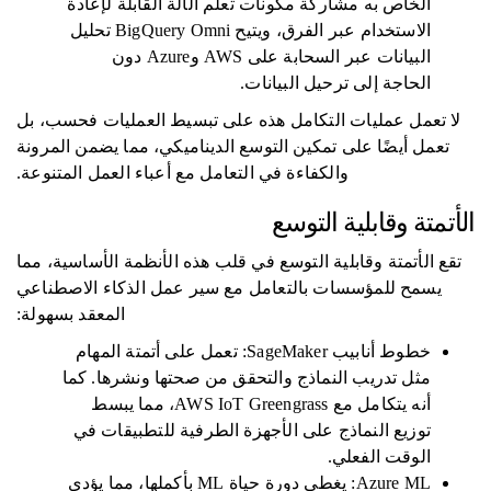
الخاص به مشاركة مكونات تعلم الآلة القابلة لإعادة
الاستخدام عبر الفرق، ويتيح BigQuery Omni تحليل
البيانات عبر السحابة على AWS وAzure دون
الحاجة إلى ترحيل البيانات.
لا تعمل عمليات التكامل هذه على تبسيط العمليات فحسب، بل
تعمل أيضًا على تمكين التوسع الديناميكي، مما يضمن المرونة
والكفاءة في التعامل مع أعباء العمل المتنوعة.
الأتمتة وقابلية التوسع
تقع الأتمتة وقابلية التوسع في قلب هذه الأنظمة الأساسية، مما
يسمح للمؤسسات بالتعامل مع سير عمل الذكاء الاصطناعي
المعقد بسهولة:
خطوط أنابيب SageMaker: تعمل على أتمتة المهام
مثل تدريب النماذج والتحقق من صحتها ونشرها. كما
أنه يتكامل مع AWS IoT Greengrass، مما يبسط
توزيع النماذج على الأجهزة الطرفية للتطبيقات في
الوقت الفعلي.
Azure ML: يغطي دورة حياة ML بأكملها، مما يؤدي