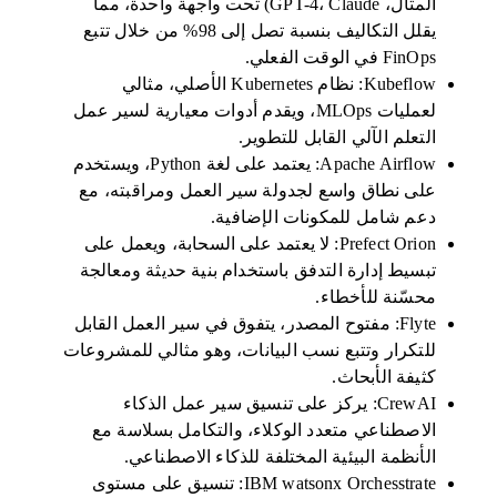
المثال، GPT-4، Claude) تحت واجهة واحدة، مما
يقلل التكاليف بنسبة تصل إلى 98% من خلال تتبع
FinOps في الوقت الفعلي.
Kubeflow: نظام Kubernetes الأصلي، مثالي
لعمليات MLOps، ويقدم أدوات معيارية لسير عمل
التعلم الآلي القابل للتطوير.
Apache Airflow: يعتمد على لغة Python، ويستخدم
على نطاق واسع لجدولة سير العمل ومراقبته، مع
دعم شامل للمكونات الإضافية.
Prefect Orion: لا يعتمد على السحابة، ويعمل على
تبسيط إدارة التدفق باستخدام بنية حديثة ومعالجة
محسّنة للأخطاء.
Flyte: مفتوح المصدر، يتفوق في سير العمل القابل
للتكرار وتتبع نسب البيانات، وهو مثالي للمشروعات
كثيفة الأبحاث.
CrewAI: يركز على تنسيق سير عمل الذكاء
الاصطناعي متعدد الوكلاء، والتكامل بسلاسة مع
الأنظمة البيئية المختلفة للذكاء الاصطناعي.
IBM watsonx Orchesstrate: تنسيق على مستوى