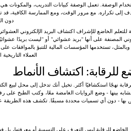
خدام الوصفة. تعمل الوصفة كبيانات التدريب، والمكونات هي م
ف إلى تكراره. مع مرور الوقت، ومع الممارسة الكافية، قد تت
دون ال
 للتعلم الخاضع للإشراف اكتشاف البريد الإلكتروني العشوائ
وني المصنفة على أنها "بريد عشوائي" أو "ليست بريدًا عشوائيًا
وبالمثل، تستخدمها المؤسسات المالية للتنبؤ بالموافقات على
العملاء التاريخية 
ضع للرقابة: اكتشاف الأنماط
لرقابة نهجًا استكشافيًا أكثر. تخيل أنك تدخل إلى محل لبيع ا
تشابه بينها - وضع الروايات الغامضة معًا، وكتب الطبخ على
بها - دون أي تسميات محددة مسبقًا. تكشف هذه الطريقة عن 
الخاضع للرقابة ليس التعرف على التسمية أو معرفتها، بل فهم ا