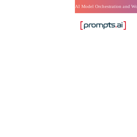
م الآلي