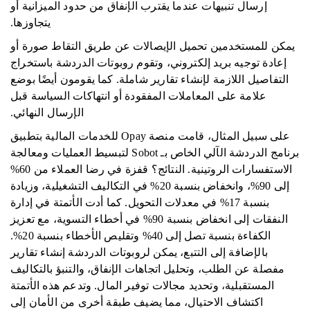
إرسال تنبيهات عندما يقترب الإنفاق من حدود الميزانية أو
يتجاوزها.
يمكن للمستخدمين تحميل الإيصالات عن طريق التقاط صورة أو
إعادة توجيه بريد إلكتروني، وتقوم روبوتات الدردشة باستخراج
التفاصيل اللازمة لإنشاء تقارير شاملة. كما يقومون أيضًا بوضع
علامة على المعاملات المفقودة أو انتهاكات السياسة قبل
الإرسال النهائي.
على سبيل المثال، قامت منصة Opay للخدمات المالية بتطبيق
برنامج الدردشة الآلي الخاص بـ Sobot لتبسيط العمليات ومعالجة
الاستفسارات الروتينية. النتائج؟ قفزة في رضا العملاء من 60%
إلى 90%، وانخفاض بنسبة 20% في التكاليف التشغيلية، وزيادة
بنسبة 17% في معدلات التحويل. كما أدت الأتمتة في إدارة
النفقات إلى انخفاض بنسبة 90% في أخطاء التسوية، مع تعزيز
الكفاءة بنسبة تصل إلى 40% وتقليص الأخطاء بنسبة 20%.
بالإضافة إلى التتبع، يمكن لروبوتات الدردشة إنشاء تقارير
مفصلة عن الطلب، وتحليل اتجاهات الإنفاق، والتنبؤ بالتكاليف
المستقبلية، وتحديد مجالات توفير المال. وتدعم هذه الأتمتة
اكتشاف الاحتيال، مما يضيف طبقة أخرى من الأمان إلى