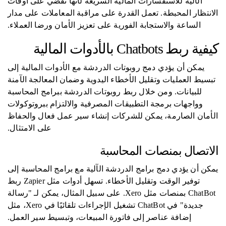
الآلية للاستفسارات المالية السريعة لأنها تقضي على أوقات
الانتظار المحبطة. تعمل القدرة على مراقبة المعاملات على مدار
الساعة والاستجابة الفورية على تعزيز الأمان ورضا العملاء.
كيفية ربط Chatbots بالأدوات المالية
يمكن أن يؤدي دمج روبوتات الدردشة مع الأدوات المالية إلى
تبسيط العمليات وتقليل الأخطاء اليدوية وضمان المعالجة الآمنة
للبيانات. ومن خلال ربط روبوتات الدردشة ببرامج المحاسبة
وواجهات برمجة التطبيقات المصرفية والالتزام ببروتوكولات
الأمان الصارمة، يمكن للشركات إنشاء سير عمل فعال والحفاظ
على الامتثال.
الاتصال بمنصات المحاسبة
يمكن أن يؤدي دمج برامج الدردشة الآلية مع برامج المحاسبة إلى
توفير الوقت وتقليل الأخطاء. تسهل أدوات مثل Zapier ربط
ChatBot بمنصات مثل Xero. على سبيل المثال، يمكن لـ "رسالة
جديدة" في ChatBot تشغيل الإجراءات تلقائيًا في Xero، مثل
إضافة عناصر إلى فاتورة المبيعات، وتبسيط سير العمل.