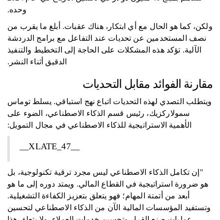
وحده.
ولكن، كما هو الحال مع أي ابتكار، هناك عقبات. أبلغ ما يقرب من
نصف المستخدمين عن تحديات عند التفاعل مع برامج الدردشة
الآلية. تؤكد هذه المشكلات على الحاجة إلى التخطيط والتنفيذ
الدقيق أثناء النشر.
مقارنة الفوائد مقابل التحديات
ويتطلب التصدي لهذه التحديات اتباع نهج استباقي. يسلط توماس
سمولاركزيك، رئيس قسم الذكاء الاصطناعي، الضوء على
الأهمية الاستراتيجية للذكاء الاصطناعي في مجال التمويل:
__XLATE_47__
"إن تكامل الذكاء الاصطناعي ليس مجرد ترقية تكنولوجية، بل
هو ضرورة استراتيجية في القطاع المالي. ويمتد دوره إلى ما هو
أبعد من أتمتة المهام؛ فهو يتعلق بتعزيز الكفاءة التشغيلية.
وتستفيد المؤسسات المالية الآن من الذكاء الاصطناعي لتحسين
عمليات صنع القرار وتحسين خدمات العملاء. ولا يتعلق هذا