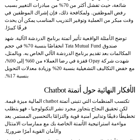
شائعة، حيث تفشل أكثر من 70% من مبادرات التغيير بسبب
رفض الموظفين. ولمكافحة ذلك، فإن إشراك الموظفين في
وقت مبكر من العملية وتوفير التدريب المناسب يمكن أن يحدث
فرقًا كبيرًا.
توضح الأمثلة الواقعية تأثير أتمتة برنامج الدردشة الآلية. شهد
صندوق Tata Mutual Fund انخفاضًا بنسبة 70% في حجم
المكالمات بعد تقديم برنامج الدردشة الآلي الخاص به. وبالمثل،
شهدت شركة Opay قفزة في رضا العملاء من 60% إلى 90%،
مع خفض التكاليف التشغيلية بنسبة 20% وزيادة معدلات التحويل
بنسبة 17%.
الأفكار النهائية حول أتمتة Chatbot
تكتسب المنظمات التي تتبنى أتمتة chatbot المالية ميزة قيمة.
لكن تحقيق النجاح يتجاوز مجرد نشر التكنولوجيا - فهو يتطلب
تخطيطًا دقيقًا وتدابير أمنية قوية والتزامًا بالتحسين المستمر. يعد
مواءمة استراتيجية الأتمتة الخاصة بك مع ممارسات الامتثال
والأمان القوية أمرًا ضروريًا.