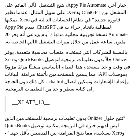
خيار آخر، Appy Pie Automate، يتيح التشغيل الآلي القائم على
المشغل بين ChatGPT وXero. على سبيل المثال، عندما تظهر
"فاتورة جديدة" في نظام الحسابات الدائنة في Xero، يمكنها
المطالبة باتخاذ إجراءات في ChatGPT. يقدم Appy Pie
Automate نسخة تجريبية مجانية مدتها 7 أيام ويدعي أنه وفر 20
مليون ساعة عمل من خلال ميزات التشغيل الآلي الخاصة به.
بالنسبة للشركات التي تستخدم منصات محاسبة متعددة، يوفر
Onlizer حلاً بدون تعليمات برمجية لتوصيل QuickBooks وXero
في وقت واحد. يستخدم هذا النظام الأساسي منشئًا مرئيًا مزودًا
بموصلات API، مما يسمح للمستخدمين بأتمتة مزامنة البيانات
وإعداد الإشعارات وتمكين اتصال chatbot - كل ذلك دون الحاجة
إلى كتابة سطر واحد من التعليمات البرمجية.
__XLATE_13__
"تتيح حلول Onlizer بدون تعليمات برمجية للمستخدمين الذين
ليس لديهم خبرة في البرمجة إمكانية توصيل QuickBooks
وXero بسلاسة، مما يتيح المزامنة بين المنصتين بأقل جهد." -