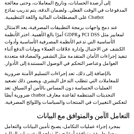
إلى أرصدة الحسابات، وتاريخ المعاملات، وحتى معالجة
المدفوعات في الوقت الفعلي. ولضمان الدقة، يتم تدريب نماذج
Chatbot على المصطلحات المالية واللغة التنظيمية.
عند دمج واجهات برمجة التطبيقات المصرفية، يعد الامتثال
لمعايير مثل PCI DSS وGDPR أمرًا بالغ الأهمية. اختر الأنظمة
الأساسية التي تدعم الأنظمة المصرفية الأساسية وأدوات
الكشف عن الاحتيال وإدارة علاقات العملاء وبوابات الدفع أثناء
تنفيذ إجراءات الأمان المتقدمة مثل التشفير والمصادقة متعددة
العوامل وعناصر التحكم في الوصول المستندة إلى الأدوار.
بالإضافة إلى ذلك، تعد إجراءات التسليم الآمنة ضرورية
للمعاملات التي تتطلب التدخل البشري. ويضمن ذلك تصعيد
العمليات الحساسة دون المساس بالأمن أو السياق. تعد
التحديثات المنتظمة لقاعدة معارف chatbot ضرورية أيضًا
لتعكس التغييرات في المنتجات والسياسات واللوائح المصرفية.
التعامل الآمن والمتوافق مع البيانات
بمجرد إجراء عمليات التكامل، يصبح تأمين البيانات والتعامل
معها بطريقة متوافقة أمرًا حيويًا. تواجه المؤسسات المالية