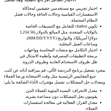
اختبار تجريبي مع مستخدمين حقيقيين لمحاكاة
الاستفسارات القياسية وحالات الحافة وحالات فشل
النظام المحتملة.
تكوين chatbot للتعامل مع التنسيقات الخاصة
بالولايات المتحدة، مثل المبالغ بالدولار (1,234.56
دولارًا أمريكيًا)، والتواريخ (MM/DD/YYYY)،
وساعات العمل المحلية.
اختبار التكامل مع منصات المحاسبة وواجهات
برمجة التطبيقات المصرفية وأنظمة الامتثال في
ظل ظروف الاستخدام العادية وظروف الذروة.
بمجرد تشغيل برنامج الدردشة الآلي، قم بمراقبة أدائه عن كثب.
تتبع المقاييس الرئيسية مثل وقت الاستجابة ورضا العملاء
ومعدلات حل المشكلات. تشمل مؤشرات الأداء الشائعة ما يلي:
معدل الانحراف: النسبة المئوية للعملاء الذين
يقومون بحل المشكلات دون مساعدة بشرية.
معدل القرار: الفعالية في معالجة استفسارات
العملاء.