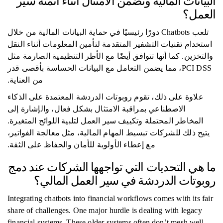
البيانات المالية وتضمن الامتثال أثناء أتمتة سير
العمل؟
تلعب Chatbots دورًا رئيسيًا في حماية البيانات المالية من خلال
استخدام تقنيات التشفير المتقدمة لتأمين المعلومات أثناء النقل
والتخزين. كما أنها تتوافق أيضًا مع الأطر التنظيمية الصارمة مثل
PCI DSS، مما يضمن التعامل مع البيانات الحساسة بأقصى قدر
من العناية.
علاوة على ذلك، تقوم روبوتات الدردشة المعتمدة على الذكاء
الاصطناعي بمراقبة الامتثال بشكل فعال، والإشارة إلى
المخاطر المحتملة وتكييف سير العمل لتلبية اللوائح المتغيرة.
يتيح ذلك للشركات تبسيط المهام المالية، مثل معالجة الفواتير،
مع إعطاء الأولوية للأمان والحفاظ على الثقة.
ما هي التحديات التي تواجهها الشركات عند دمج
روبوتات الدردشة في سير العمل المالي؟
Integrating chatbots into financial workflows comes with its fair
share of challenges. One major hurdle is dealing with legacy
financial systems. These older systems often don’t mesh well