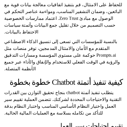
للحفاظ على الامتثال، قم بتنفيذ اتفاقيات معالجة بيانات قوية مع
البائعين، وضمان التشفير المناسب، ومواءمة عناصر التحكم في
الوصول مع مبادئ Zero Trust. اعتماد ممارسات الخصوصية
حسب التصميم من خلال تقليل جمع البيانات وأتمتة سياسات
الاحتفاظ بالبيانات.
بالنسبة للمؤسسات التي تسعى إلى تنسيق الذكاء الاصطناعي
المتقدم مع الأمان والامتثال المدمجين، توفر منصات مثل
Prompts.ai حوكمة على مستوى المؤسسة ومسارات التدقيق
والرؤية في الوقت الفعلي للاستخدام والإنفاق والأداء عبر جميع
الأنظمة المتصلة.
كيفية تنفيذ أتمتة Chatbot خطوة بخطوة
يتطلب تنفيذ أتمتة chatbot بنجاح تحقيق التوازن بين القدرات
التقنية والاحتياجات المحددة لشركتك. تتضمن العملية تقييم سير
العمل واختيار النظام الأساسي المناسب واختبار النظام بدقة
للتأكد من تكامله بسلاسة مع العمليات المالية الحالية.
تقييم احتياجات سير العمل